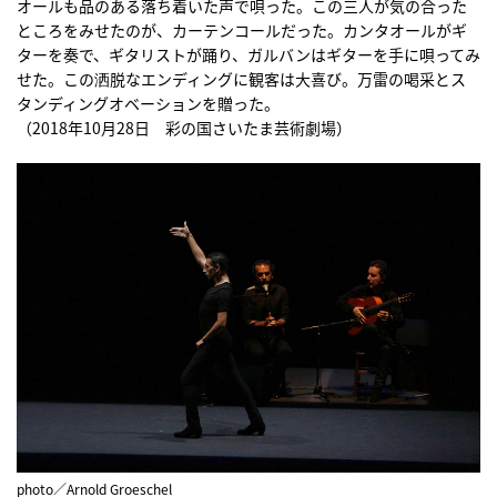
オールも品のある落ち着いた声で唄った。この三人が気の合った
ところをみせたのが、カーテンコールだった。カンタオールがギ
ターを奏で、ギタリストが踊り、ガルバンはギターを手に唄ってみ
せた。この洒脱なエンディングに観客は大喜び。万雷の喝采とス
タンディングオベーションを贈った。
（2018年10月28日 彩の国さいたま芸術劇場）
photo／Arnold Groeschel