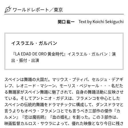
ワールドレポート／東京
関口 紘一
Text by Koichi Sekiguchi
イスラエル・ガルバン
『LA EDAD DE ORO 黄金時代』イスラエル・ガルバン：演
出・振付・出演
スペインは舞踊の大国だ。マリウス・プティパ、セルジュ・デアギ
レフ、レオニード・マシーン、モーリス・ベジャール・・・名だた
る舞踊家がスペイン舞踊に魅了されて、自身の舞踊活動に反映させ
ている。そしてアントニオ・ガデスは、フラメンコを中心とした
スペインの伝統的舞踊をドラマチックに構成して、ダンスドラマと
言うよりもオペラ・フラメンコとでも言うべき三部作の傑作『カ
ルメン』『恋は魔術師』『血の婚礼』を創った。この３部作は、
映画監督カルロス・サウラによって、優れた映像となり今日に残さ