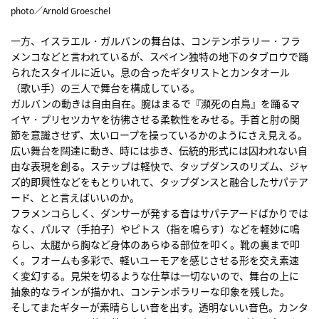
photo／Arnold Groeschel
一方、イスラエル・ガルバンの舞台は、コンテンポラリー・フラ
メンコなどと言われているが、スペイン独特の地下のタブロウで踊
られたスタイルに近い。息の合ったギタリストとカンタオール
（歌い手）の三人で舞台を構成している。
ガルバンの動きは自由自在。腕はまるで『瀕死の白鳥』を踊るマ
イヤ・プリセツカヤを彷彿させる柔軟性をみせる。手首と肘の関
節を意識させず、太いロープを操っているかのようにさえ見える。
広い舞台を闊達に動き、時には歩き、伝統的形式には囚われない自
由な表現を創る。ステップは軽快で、タップダンスのリズム、ジャ
ズ的即興性などをもとりいれて、タップダンスと融合したサパテア
ード、とと言えばいいのか。
フラメンコらしく、ダンサーが発する音はサパテアードばかりでは
なく、パルマ（手拍子）やピトス（指を鳴らす）などを軽妙に鳴
らし、太腿から胸など身体のあらゆる部位を叩く。靴の裏まで叩
く。フオームも多彩で、軽いユーモアを感じさせる形を交え素速
く変幻する。見栄を切るような仕草は一切ないので、舞台の上に
抽象的なラインが描かれ、コンテンポラリーな印象を残した。
そしてまたギターが素晴らしい音を出す。透明ないい音色。カンタ