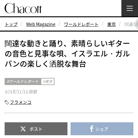
トップ
Web Magazine
ワールドレポート
東京
闊達な
闊達な動きと踊り、素晴らしいギター
の音色と見事な唄、イスラエル・ガル
バンの楽しく洒脱な舞台
ワールドレポート
東京
2018/11/12
掲載
フラメンコ
ポスト
シェア