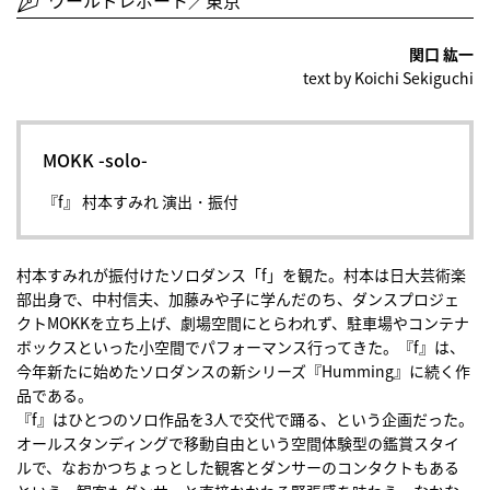
ワールドレポート／東京
関口 紘一
text by Koichi Sekiguchi
MOKK -solo-
『f』 村本すみれ 演出・振付
村本すみれが振付けたソロダンス「f」を観た。村本は日大芸術楽
部出身で、中村信夫、加藤みや子に学んだのち、ダンスプロジェ
クトMOKKを立ち上げ、劇場空間にとらわれず、駐車場やコンテナ
ボックスといった小空間でパフォーマンス行ってきた。『f』は、
今年新たに始めたソロダンスの新シリーズ『Humming』に続く作
品である。
『f』はひとつのソロ作品を3人で交代で踊る、という企画だった。
オールスタンディングで移動自由という空間体験型の鑑賞スタイ
ルで、なおかつちょっとした観客とダンサーのコンタクトもある