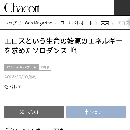
トップ
Web Magazine
ワールドレポート
東京
エロス
エロスという生命の始源のエネルギー
を求めたソロダンス『f』
ワールドレポート
東京
2012/10/10
掲載
バレエ
ポスト
シェア