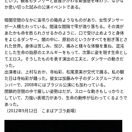
という。観客もダンサーと直接かかわる緊張感を味わう、なかな
か思い切った試みの公演イベントである。
暗闇空間のなかに宙吊りの箱舟ようなものがあり、女性ダンサー
が一人横たわっている。間遠な間隔で雫が滴り落ちる。その滴が
あたかも命を甦られさせるかのように、口で受け止めようと身体
をよじるダンサー。闇の中に、原初のというかすべてを削ぎ落とさ
れた世界。身体は苦しみ、悦び、痛みと様々な体験を重ね、混沌
とした生命の始原のエネルギーをもって、次第に姿を現す生命とし
てエロス。そうしたものを表す演出の工夫と、ダンサーの動きだ
った。
出演者は、上村なおか、寺杣彩、松尾恵美が交代で踊る。私の観
た日は寺杣彩が踊った。彼女は加藤みや子のダンスグループのメ
ンバーで、2008年にはブラジル公演にも加わっている。
閉鎖的空間の中で厳しい姿勢はだが。スローな動きもしっかりと
していて、力強い表現力があり、生命の動悸が伝わってくるようで
あった。
（2012年9月12日 こまばアゴラ劇場）