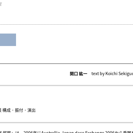
載
関口 紘一
text by Koichi Sekigu
枝 構成・振付・演出
006年にAustrallia-Japan dace Exchange 2006から委嘱