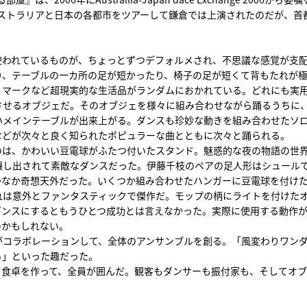
オーストラリアと日本の各都市をツアーして鎌倉では上演されたのだが、首
使われているものが、ちょっとずつデフォルメされ、不思議な感覚が支
り、テーブルの一カ所の足が短かったり、椅子の足が短くて背もたれが
」マークなど超現実的な生活品がランダムにおかれている。どれにも実
させるオブジェだ。そのオブジェを様々に組み合わせながら踊るうちに
いメインテーブルが出来上がる。ダンスも珍妙な動きを組み合わせたソ
などが次々と良く知られたポピュラーな曲とともに次々と踊られる。
のは、かわいい豆電球がふたつ付いたスタンド。魅惑的な夜の物語の世
醸し出されて素敵なダンスだった。伊藤千枝のペアの足人形はシュール
かなか奇想天外だった。いくつか組み合わせたハンガーに豆電球を付け
れは意外とファンタスティックで傑作だ。モップの柄にライトを付けた
ダンスにするともうひとつ成功とは言えなかった。実際に使用する動作
のかもしれない。
がコラボレーションして、全体のアンサンブルを創る。「風変わりワン
ち」といった趣だった。
て食卓を作って、全員が囲んだ。観客もダンサーも振付家も、そしてオ