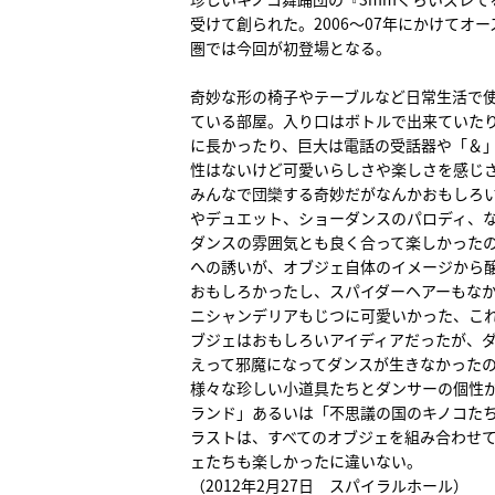
受けて創られた。2006～07年にかけて
圏では今回が初登場となる。
奇妙な形の椅子やテーブルなど日常生活で
ている部屋。入り口はボトルで出来ていた
に長かったり、巨大は電話の受話器や「＆
性はないけど可愛いらしさや楽しさを感じ
みんなで団欒する奇妙だがなんかおもしろ
やデュエット、ショーダンスのパロディ、
ダンスの雰囲気とも良く合って楽しかった
への誘いが、オブジェ自体のイメージから
おもしろかったし、スパイダーヘアーもな
ニシャンデリアもじつに可愛いかった、こ
ブジェはおもしろいアイディアだったが、
えって邪魔になってダンスが生きなかった
様々な珍しい小道具たちとダンサーの個性
ランド」あるいは「不思議の国のキノコた
ラストは、すべてのオブジェを組み合わせ
ェたちも楽しかったに違いない。
（2012年2月27日 スパイラルホール）