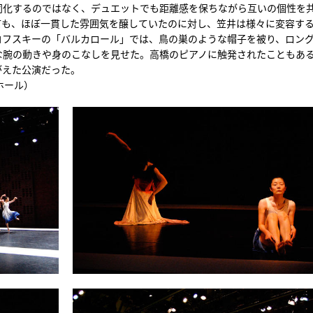
同化するのではなく、デュエットでも距離感を保ちながら互いの個性を
ても、ほぼ一貫した雰囲気を醸していたのに対し、笠井は様々に変容す
コフスキーの「バルカロール」では、鳥の巣のような帽子を被り、ロン
な腕の動きや身のこなしを見せた。高橋のピアノに触発されたこともあ
がえた公演だった。
ホール）