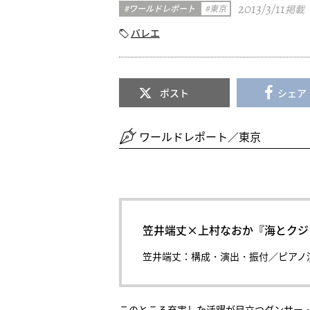
2013/3/11
ワールドレポート
東京
掲載
バレエ
ポスト
シェア
ワールドレポート／東京
笠井端丈×上村なおか『海とクジ
笠井端丈：構成・演出・振付／ピアノ
このところ充実した活躍が目立つダンサー