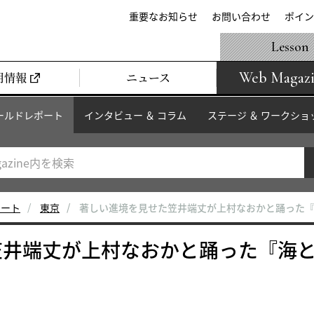
重要なお知らせ
お問い合わせ
ポイン
Lesson
Web Magaz
用情報
ニュース
ールドレポート
インタビュー ＆ コラム
ステージ ＆ ワークショ
ポート
東京
著しい進境を見せた笠井端丈が上村なおかと踊った
笠井端丈が上村なおかと踊った『海