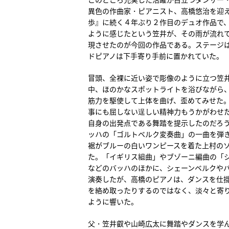
異色の作曲家・ピアニスト、高橋悠治を迎え
歩』に続く４年ぶり２作目のデュオ作品で
ように感じたという笠井が、その雨が流れ
現させたのが今回の作品である。ステージ
ドピアノは下手寄り手前に置かれていた。
冒頭、全裸に近い姿で彫像のように立つ笠
中、ほのかなスポットライトを浴びながら
筋力を駆使して上体を曲げ、歪めてみせた
事にも屈しない逞しい精神力もうかがわせ
自身の出発点である舞踏を提示したのだろ
ッハの「ゴルトベルク変奏曲」の一曲を弾
裾がブルーの白いワンピースを着た上村の
た。「イギリス組曲」やブゾーニ編曲の「
などのバッハのほかに、シェーンベルクや
演奏したが、高橋のピアノは、ダンスを仕
を絡め取ったりするのではなく、淡々と寄
ように響いた。
父・笠井叡や山崎広太に舞踏やダンスを学