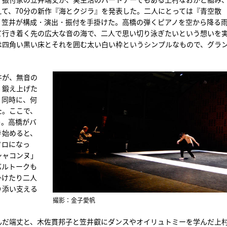
て、70分の新作『海とクジラ』を発表した。二人にとっては『青空散
、笠井が構成・演出・振付を手掛けた。高橋の弾くピアノを空から降る
て行き着く先の広大な音の海で、二人で思い切り泳ぎたいという想いを
は四角い黒い床とそれを囲む太い白い枠というシンプルなもので、グラ
井が、無音の
、鍛え上げた
。同時に、何
た。ここで、
う。高橋がバ
き始めると、
ソロになっ
シャコンヌ」
バルトークも
掛けたり二人
り添い支える
撮影：金子愛帆
んだ端丈と、木佐貫邦子と笠井叡にダンスやオイリュトミーを学んだ上