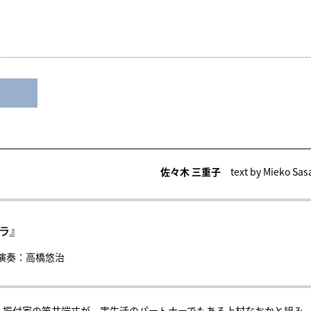
佐々木 三重子
text by Mieko Sas
ラ』
演奏：高橋悠治
・振付家の笠井端丈が、実生活のパートナーでもある上村なおかと組み