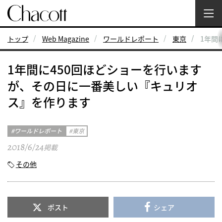
トップ
Web Magazine
ワールドレポート
東京
1年間
1年間に450回ほどショーを行います
が、その日に一番美しい『キュリオ
ス』を作ります
ワールドレポート
東京
2018/6/24
掲載
その他
ポスト
シェア