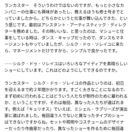
ランカスター そういうわけではないのですが、もっと小さなカ
ンパニーの仕事にも興味があったし、教えるほうも修士号までと
っていましたから。どちらかというと仕事が舞い込んできた、とい
う感じです。最初はアシスタント・アーティスティック・ディレク
ターを務めました。その時いいな、と思ったのは、マシューと仕
事をしている時は、ダンス・キャップだったので、ダンスもマネ
ージメントもやっていましたが、シルク・ドゥ・ソレイユに来た
ら、マネージメントだけですから、シンプルで良かったです。
――シルク・ドゥ・ソレイユはいろいろなアイディアを素晴らしい
ショーにしています。これはどのようにしてできるのですか。
ランカスター シルク・ドゥ・ソレイユの作品というのは、初日
を迎えるまで約２年間かかります。すごく大きなことになるので、
まず初めに行われることはどういう人たちが制作のために雇われる
か、ということですが、それは毎回、異なった人たちが選ばれま
す。例えば『キュリオス』でいえば、ミシェル・ラプリーズが演出
家に選ばれました。毎回違う人でないと異なったタイプのショー
はできないですからね。セットや照明やコスチュームのデザイナ
ーだったり作曲家だったり、異なったショーを作るために毎回違