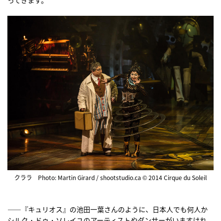
クララ Photo: Martin Girard / shootstudio.ca © 2014 Cirque du Soleil
――『キュリオス』の池田一葉さんのように、日本人でも何人か
シルク・ドゥ・ソレイユのアーティストやダンサーがいますけれ