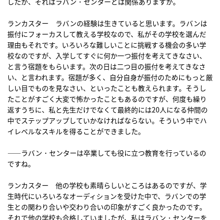
したが、それはラバン・センターとは関係ありますか。
ランカスター ラバンの経験は生きていると思います。ラバンは
振付にフォーカスして教える学校なので、私がその学校を選んだ
理由もそれです。いろいろな難しいことに挑戦する機会の多い学
校なのですが、入学してすぐに何か一つ振付を考えてきなさい、
と言う宿題をもらいます。次の日は二つ目の振付を考えてきなさ
い、と言われます。宿題が多く、自分自身が振付のためにもっと厳
しい目でものを見なさい、といったことも教えられます。そうし
たことがすごく大変で怖かったこともあるのですが、何度も繰り
返すうちに、私と先生だけでなくて最終的には20人になる仲間の
中でステップアップしていかなければならない。そういう中でハ
イレベルなスキルを得ることができました。
――ラバン・センターは卒業しても役に立つ教育を行っているの
ですね。
ランカスター 他の学校も素晴らしいところはあるのですが、学
生時代にいろいろなオーディションを受けた中で、ラバンでの学
生との関わり合いや交わり合いの印象がすごく良かったのです。
それで他の学校も合格していましたが、私はラバン・センターを