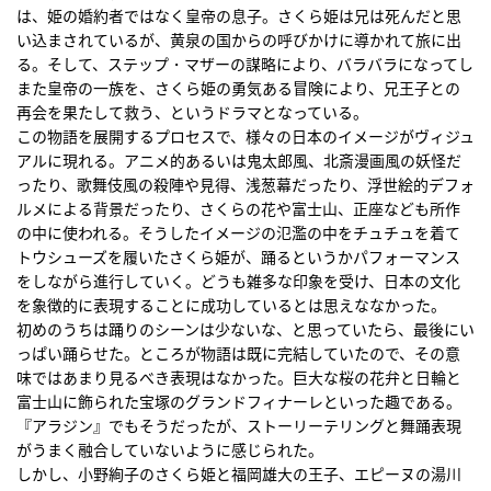
は、姫の婚約者ではなく皇帝の息子。さくら姫は兄は死んだと思
い込まされているが、黄泉の国からの呼びかけに導かれて旅に出
る。そして、ステップ・マザーの謀略により、バラバラになってし
また皇帝の一族を、さくら姫の勇気ある冒険により、兄王子との
再会を果たして救う、というドラマとなっている。
この物語を展開するプロセスで、様々の日本のイメージがヴィジュ
アルに現れる。アニメ的あるいは鬼太郎風、北斎漫画風の妖怪だ
ったり、歌舞伎風の殺陣や見得、浅葱幕だったり、浮世絵的デフォ
ルメによる背景だったり、さくらの花や富士山、正座なども所作
の中に使われる。そうしたイメージの氾濫の中をチュチュを着て
トウシューズを履いたさくら姫が、踊るというかパフォーマンス
をしながら進行していく。どうも雑多な印象を受け、日本の文化
を象徴的に表現することに成功しているとは思えななかった。
初めのうちは踊りのシーンは少ないな、と思っていたら、最後にい
っぱい踊らせた。ところが物語は既に完結していたので、その意
味ではあまり見るべき表現はなかった。巨大な桜の花弁と日輪と
富士山に飾られた宝塚のグランドフィナーレといった趣である。
『アラジン』でもそうだったが、ストーリーテリングと舞踊表現
がうまく融合していないように感じられた。
しかし、小野絢子のさくら姫と福岡雄大の王子、エピーヌの湯川