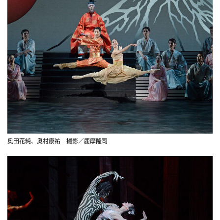
奥田花純、奥村康祐 撮影／鹿摩隆司