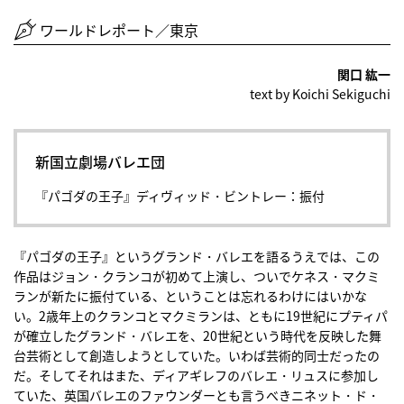
ワールドレポート／東京
関口 紘一
text by Koichi Sekiguchi
新国立劇場バレエ団
『パゴダの王子』ディヴィッド・ビントレー：振付
『パゴダの王子』というグランド・バレエを語るうえでは、この
作品はジョン・クランコが初めて上演し、ついでケネス・マクミ
ランが新たに振付ている、ということは忘れるわけにはいかな
い。2歳年上のクランコとマクミランは、ともに19世紀にプティパ
が確立したグランド・バレエを、20世紀という時代を反映した舞
台芸術として創造しようとしていた。いわば芸術的同士だったの
だ。そしてそれはまた、ディアギレフのバレエ・リュスに参加し
ていた、英国バレエのファウンダーとも言うべきニネット・ド・