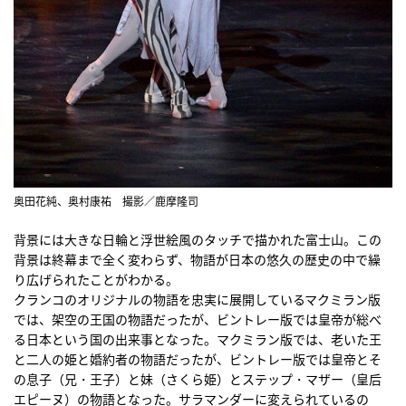
奥田花純、奥村康祐 撮影／鹿摩隆司
背景には大きな日輪と浮世絵風のタッチで描かれた富士山。この
背景は終幕まで全く変わらず、物語が日本の悠久の歴史の中で繰
り広げられたことがわかる。
クランコのオリジナルの物語を忠実に展開しているマクミラン版
では、架空の王国の物語だったが、ビントレー版では皇帝が総べ
る日本という国の出来事となった。マクミラン版では、老いた王
と二人の姫と婚約者の物語だったが、ビントレー版では皇帝とそ
の息子（兄・王子）と妹（さくら姫）とステップ・マザー（皇后
エピーヌ）の物語となった。サラマンダーに変えられているの