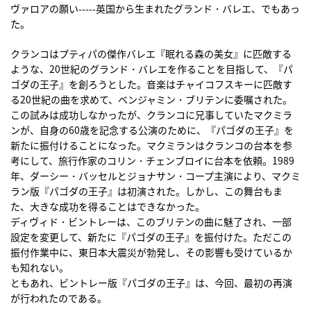
ヴァロアの願い-----英国から生まれたグランド・バレエ、でもあっ
た。
クランコはプティパの傑作バレエ『眠れる森の美女』に匹敵する
ような、20世紀のグランド・バレエを作ることを目指して、『パ
ゴダの王子』を創ろうとした。音楽はチャイコフスキーに匹敵す
る20世紀の曲を求めて、ベンジャミン・ブリテンに委嘱された。
この試みは成功しなかったが、クランコに兄事していたマクミラ
ンが、自身の60歳を記念する公演のために、『パゴダの王子』を
新たに振付けることになった。マクミランはクランコの台本を参
考にして、旅行作家のコリン・チェンブロイに台本を依頼。1989
年、ダーシー・バッセルとジョナサン・コープ主演により、マクミ
ラン版『パゴダの王子』は初演された。しかし、この舞台もま
た、大きな成功を得ることはできなかった。
ディヴィド・ビントレーは、このブリテンの曲に魅了され、一部
設定を変更して、新たに『パゴダの王子』を振付けた。ただこの
振付作業中に、東日本大震災が勃発し、その影響も受けているか
も知れない。
ともあれ、ビントレー版『パゴダの王子』は、今回、最初の再演
が行われたのである。