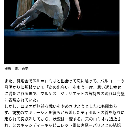
撮影：瀬戸秀美
また、舞踏会で熊川＝ロミオと出会って恋に陥って、バルコニーの
月明かりに頬杖ついて「あの出会い」をもう一度、思い返し幸せ
に満たされるまで、マルケス＝ジュリエットの気持ちの流れは完璧
に表現されていた。
しかし、ロミオが無益な戦いをやめさせようとしたにも関わら
ず、親友のマキューシオを後ろから差したティボルトの首を怒りに
駆られて突き刺してから、状況は一変する。夫のロミオは追放さ
れ、父のキャシディ＝キャピュレット卿に宮尾＝パリスとの結婚