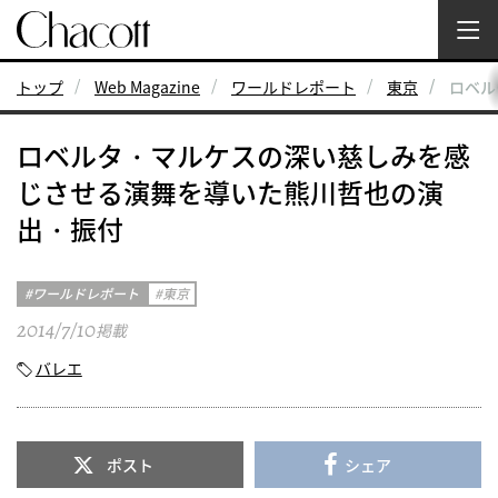
トップ
Web Magazine
ワールドレポート
東京
ロベル
ロベルタ・マルケスの深い慈しみを感
じさせる演舞を導いた熊川哲也の演
出・振付
ワールドレポート
東京
2014/7/10
掲載
バレエ
ポスト
シェア