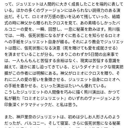
って、ジュリエットは人間的に大きく成長したことを端的に表して
いる。ほかの多くのヴァージョンにはみられない説得力のある演
出だ。そして、ロミオが万感の思いを込めて残していった、結婚
式の時に神父から贈られたクロスを見て、あの素晴らしかったバ
ルコニーの愛を、一瞬、回想し、一息に秘薬を飲みほす。熊川版
では、一時、仮死状態になるがすぐに甦ることを知らせるロミオ
への手紙をジュリエット自身が綴る。それにより教会でジュリエッ
トは既に、仮死状態になる決意（死を賭けても愛を成就させる）
を済ませていることが分る。つまりこのわずか5日間の出来事で
は、一人もんもんと苦悩する余裕はなく、現実は苦悩する意識を
越えて、遥かに差し迫ってきている、というダイナミックな現実把
握がこの作者には明解にある。神父がロミオにクロスを贈り、そ
れに二人の愛の誓いを象徴させる、ジュリエット自身にロミオへ
の手紙を書かせる、といった演出はたいへん優れている。
こうしたジュリエットの人間像を巧みに描く熊川演出は、かつて
私が観た『ロミオとジュリエット』のいずれのヴァージョンより
印象深くドラマティックだ、と私は思う。
また、神戸里奈のジュリエットは、初めは少しお人形さんのよう
だったが、バルコニー、そして寝室、さらに仮死状態になる秘薬