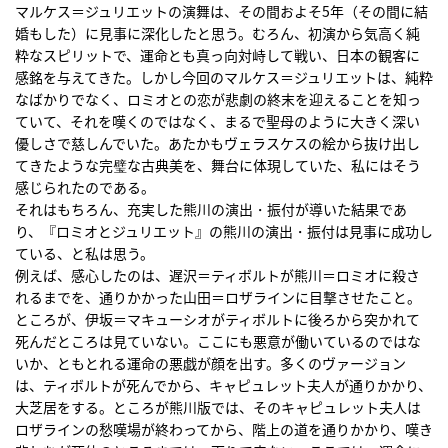
マルケス＝ジュリエットの演舞は、その間およそ5年（その間に結
婚もした）に見事に深化したと思う。むろん、初演から気高く純
粋なスピリットで、運命とも真っ向対峙して戦い、日本の観客に
感銘を与えてきた。しかし今回のマルケス＝ジュリエットは、純粋
なばかりでなく、ロミオとの恋が悲劇の終末を迎えることを知っ
ていて、それを嘆くのではなく、まるで聖母のように大きく深い
優しさで慈しんでいた。あたかもヴェラスケスの絵から抜け出し
てきたような完璧な古典美を、舞台に体現していた、私にはそう
感じられたのである。
それはもちろん、充実した熊川の演出・振付が導いた結果であ
り、『ロミオとジュリエット』の熊川の演出・振付は見事に成功し
ている、と私は思う。
例えば、感心したのは、遅沢＝ティボルトが熊川＝ロミオに殺さ
れるまでを、通りかかった山田＝ロザラインに目撃させたこと。
ところが、伊坂＝マキューシオがティボルトに後ろから突かれて
死んだところは見ていない。ここにも悪意が働いているのではな
いか、ともとれる運命の悪戯が顔を出す。多くのヴァージョン
は、ティボルトが死んでから、キャピュレット夫人が通りかかり、
大芝居をする。ところが熊川版では、そのキャピュレット夫人は
ロザラインの愁嘆場が終わってから、階上の道を通りかかり、嘆き