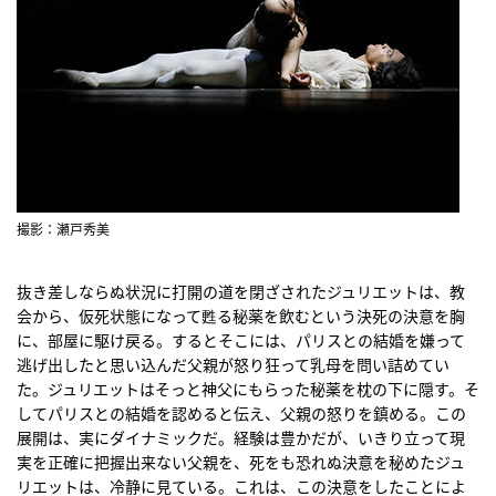
撮影：瀬戸秀美
抜き差しならぬ状況に打開の道を閉ざされたジュリエットは、教
会から、仮死状態になって甦る秘薬を飲むという決死の決意を胸
に、部屋に駆け戻る。するとそこには、パリスとの結婚を嫌って
逃げ出したと思い込んだ父親が怒り狂って乳母を問い詰めてい
た。ジュリエットはそっと神父にもらった秘薬を枕の下に隠す。そ
してパリスとの結婚を認めると伝え、父親の怒りを鎮める。この
展開は、実にダイナミックだ。経験は豊かだが、いきり立って現
実を正確に把握出来ない父親を、死をも恐れぬ決意を秘めたジュ
リエットは、冷静に見ている。これは、この決意をしたことによ