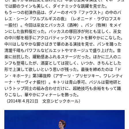
では脚のラインも美しく、ダイナミックな跳躍を見せた。
もう一つの初演作品は、グノーのオペラ『ファウスト』の中のバ
レエ・シーン『ワルプルギスの夜』（レオニード・ラヴロフスキ
ー振付）。今回は巫女とバッカス（酒神）、パン（牧神）をメイ
ンにした抜粋版だった。バッカスの塚田渉が何とも逞しく、巫女
の中川郁を相手にアクロバティックなリフトを鮮やかにこなした。
中川はしなやかな脚さばきで華のある演技を見せ、パンを踊った
清瀧千晴もパワフルなピルエットやマネージュで盛り上げた。音
楽に拮抗した、躍動感あふれるステージだった。ほかに三人のニ
ンフも登場したが、酒宴としては寂しく、いつか、きちんとした
形で上演して欲しいという思いが残った。最後を締めたのは『ド
ン・キホーテ』第3幕抜粋（アザーリ・プリセツキー、ワレンティ
ーナ・サーヴィナ振付）。キトリは青山季可、バジルは菊地研と
いうトップ同士の組み合わせだけに、超絶技巧も余裕をもって踊
りこなし、華やかにフィナーレを飾った。
（2014年４月21日 文京シビックホール）