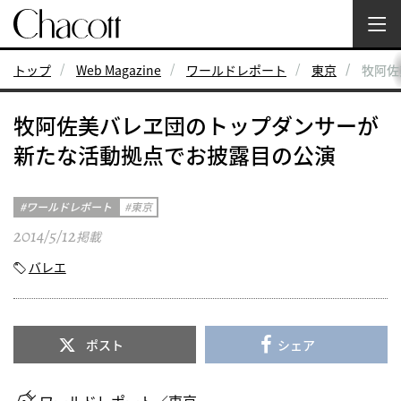
トップ
Web Magazine
ワールドレポート
東京
牧阿佐
牧阿佐美バレヱ団のトップダンサーが
新たな活動拠点でお披露目の公演
ワールドレポート
東京
2014/5/12
掲載
バレエ
ポスト
シェア