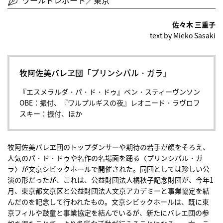
ワールドレポート／東京
佐々木 三重子
text by Mieko Sasaki
牧阿佐美バレヱ団「プリンシパル・ガラ」
『エスメラルダ・パ・ド・ドゥ』ベン・スティーヴンソン
OBE：振付、『ワルプルギスの夜』レオニード・ラヴロフ
スキー：振付、ほか
牧阿佐美バレヱ団のトップダンサーや期待の若手が顔をそろえ、
人気のパ・ド・ドゥや名作の名場面を踊る〈プリンシパル・ガ
ラ〉が文京シビックホールで開催された。同団としては珍しい公
演の形だったが、これは、公益財団法人橘秋子記念財団が、今年1
月、東京都文京区と公益財団法人文京アカデミーと事業協定を結
んだのを記念して行われたもの。文京シビックホールは、既に東
京フィルや鼓童と事業協定を結んでいるが、新たにバレエ団の参