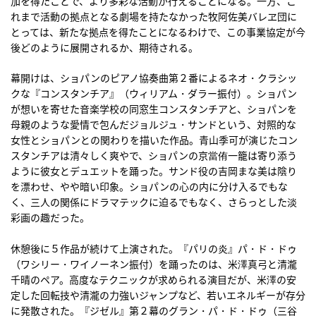
加を得たことで、より多彩な活動が行えることになる。一方、こ
れまで活動の拠点となる劇場を持たなかった牧阿佐美バレヱ団に
とっては、新たな拠点を得たことになるわけで、この事業協定が今
後どのように展開されるか、期待される。
幕開けは、ショパンのピアノ協奏曲第２番によるネオ・クラシッ
クな『コンスタンチア』（ウィリアム・ダラー振付）。ショパン
が想いを寄せた音楽学校の同窓生コンスタンチアと、ショパンを
母親のような愛情で包んだジョルジュ・サンドという、対照的な
女性とショパンとの関わりを描いた作品。青山季可が演じたコン
スタンチアは清々しく爽やで、ショパンの京當侑一籠は寄り添う
ように彼女とデュエットを踊った。サンド役の吉岡まな美は陰り
を漂わせ、やや暗い印象。ショパンの心の内に分け入るでもな
く、三人の関係にドラマテックに迫るでもなく、さらっとした淡
彩画の趣だった。
休憩後に５作品が続けて上演された。『パリの炎』パ・ド・ドゥ
（ワシリー・ワイノーネン振付）を踊ったのは、米澤真弓と清瀧
千晴のペア。高度なテクニックが求められる演目だが、米澤の安
定した回転技や清瀧の力強いジャンプなど、若いエネルギーが存分
に発散された。『ジゼル』第２幕のグラン・パ・ド・ドゥ（三谷