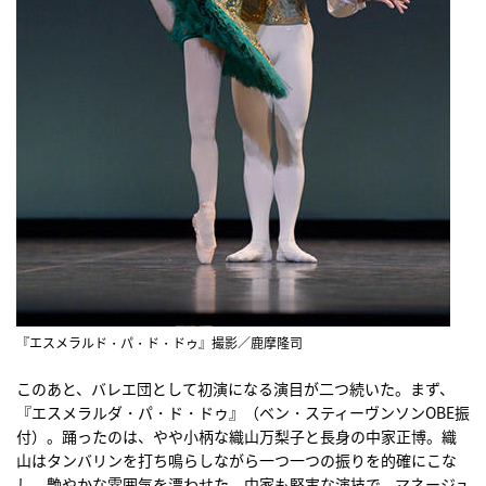
『エスメラルド・パ・ド・ドゥ』撮影／鹿摩隆司
このあと、バレエ団として初演になる演目が二つ続いた。まず、
『エスメラルダ・パ・ド・ドゥ』（ベン・スティーヴンソンOBE振
付）。踊ったのは、やや小柄な織山万梨子と長身の中家正博。織
山はタンバリンを打ち鳴らしながら一つ一つの振りを的確にこな
し、艶やかな雰囲気を漂わせた。中家も堅実な演技で、マネージュ