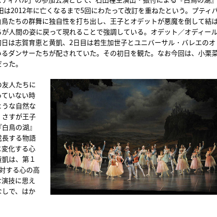
田は2012年に亡くなるまで5回にわたって改訂を重ねたという。プティ
白鳥たちの群舞に独自性を打ち出し、王子とオデットが悪魔を倒して結
ちが人間の姿に戻って現れることで強調している。オデット／オディー
初日は志賀育恵と黄凱、2日目は若生加世子とユニバーサル・バレエのオ
いるダンサーたちが配されていた。その初日を観た。なお今回は、小栗
だった。
の友人たちに
っていない時
ような自然な
、さすが王子
『白鳥の湖』
成長する物語
に変化する心
黄凱は、第１
対する心の高
な演技に思え
なしで、はか