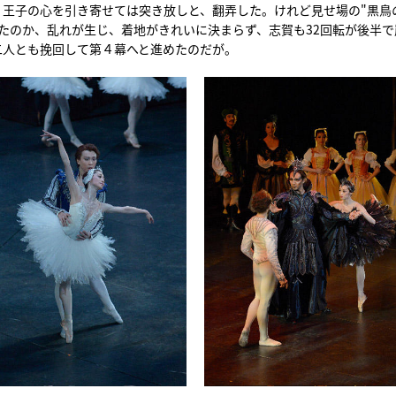
、王子の心を引き寄せては突き放しと、翻弄した。けれど見せ場の"黒鳥
たのか、乱れが生じ、着地がきれいに決まらず、志賀も32回転が後半で
二人とも挽回して第４幕へと進めたのだが。