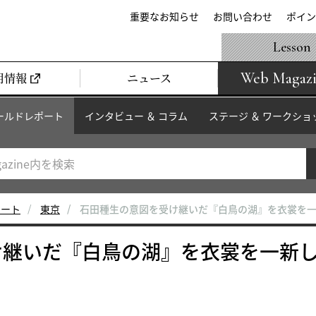
重要なお知らせ
お問い合わせ
ポイン
Lesson
Web Magaz
用情報
ニュース
ールドレポート
インタビュー ＆ コラム
ステージ ＆ ワークショ
ポート
東京
石田種生の意図を受け継いだ『白鳥の湖』を衣裳を
け継いだ『白鳥の湖』を衣裳を一新