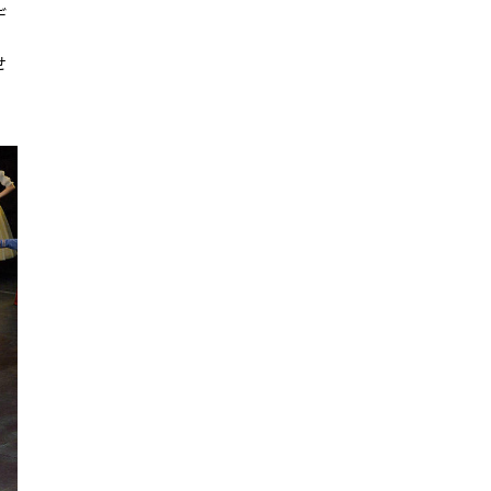
デ
』
せ