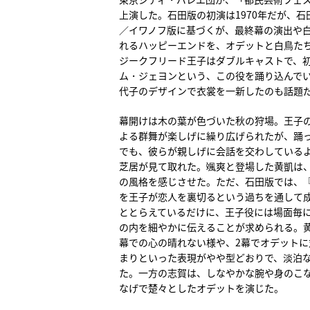
上演した。石田版の初演は1970年だが、石
／イワノフ版に基づくが、最終幕の演出や
れるハッピーエンドを、オデットと白鳥た
ジークフリード王子はダブルキャストで、
ム・ジェヨンという、この役を踊り込んで
代子のデザインで衣裳を一新したのも話題
幕開けは木の葉が色づいた秋の狩場。王子
よる群舞が楽しげに繰り広げられたが、踊
でも、彼らが親しげに会話を交わしている
芝居が見て取れた。颯爽と登場した黄凱は
の風格を感じさせた。ただ、石田版では、
を王子が恋人を裏切るという過ちを通して
ととらえているだけに、王子役には場面毎
の内を細やかに伝えることが求められる。
幕での心の晴れない様や、2幕でオデットに
まりといった表現がやや型どおりで、淡泊
た。一方の志賀は、しなやかな腕や身のこ
なげで楚々としたオデットを演じた。