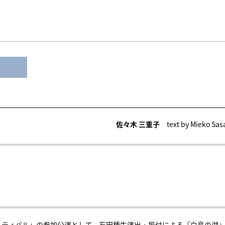
佐々木 三重子
text by Mieko Sas
スティバル」の参加公演として、石田種生演出・振付による『白鳥の湖