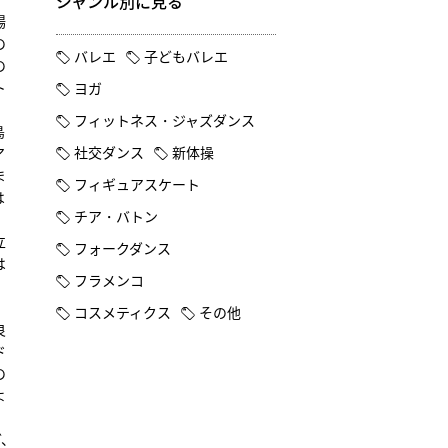
ジャンル別に見る
場
の
バレエ
子どもバレエ
の
ト
ヨガ
、
フィットネス・ジャズダンス
鳥
社交ダンス
新体操
ア
ま
フィギュアスケート
は
チア・バトン
立
フォークダンス
は
フラメンコ
コスメティクス
その他
良
ド
の
よ
ど、