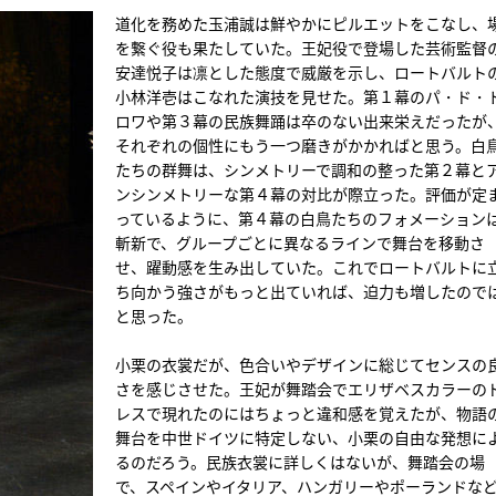
道化を務めた玉浦誠は鮮やかにピルエットをこなし、
を繋ぐ役も果たしていた。王妃役で登場した芸術監督
安達悦子は凛とした態度で威厳を示し、ロートバルト
小林洋壱はこなれた演技を見せた。第１幕のパ・ド・
ロワや第３幕の民族舞踊は卒のない出来栄えだったが
それぞれの個性にもう一つ磨きがかかればと思う。白
たちの群舞は、シンメトリーで調和の整った第２幕と
ンシンメトリーな第４幕の対比が際立った。評価が定
っているように、第４幕の白鳥たちのフォメーション
斬新で、グループごとに異なるラインで舞台を移動さ
せ、躍動感を生み出していた。これでロートバルトに
ち向かう強さがもっと出ていれば、迫力も増したので
と思った。
小栗の衣裳だが、色合いやデザインに総じてセンスの
さを感じさせた。王妃が舞踏会でエリザベスカラーの
レスで現れたのにはちょっと違和感を覚えたが、物語
舞台を中世ドイツに特定しない、小栗の自由な発想に
るのだろう。民族衣裳に詳しくはないが、舞踏会の場
で、スペインやイタリア、ハンガリーやポーランドな