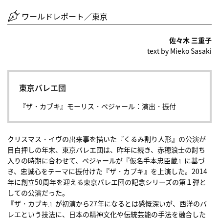
ワールドレポート／東京
佐々木 三重子
text by Mieko Sasaki
東京バレエ団
『ザ・カブキ』モーリス・ベジャール：演出・振付
クリスマス・イヴの出来事を描いた『くるみ割り人形』の公演が
目白押しの年末、東京バレエ団は、昨年に続き、赤穂浪士の討ち
入りの時期に合わせて、ベジャールが『仮名手本忠臣蔵』に基づ
き、忠誠心をテーマに振付けた『ザ・カブキ』を上演した。2014
年に創立50周年を迎える東京バレエ団の記念シリーズの第１弾と
しての公演だった。
『ザ・カブキ』が初演から27年になるとは感慨深いが、西洋のバ
レエという技法に、日本の精神文化や伝統芸能の手法を融合した