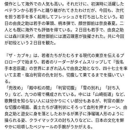
傑作として海外での人気も高い。それだけに、初演時に活躍した
ベテランから若手へと踊り継がれてきたわけだが、今回も、次代
を担う若手を多く起用してフレッシュさを打ち出したという。初
日の由良之助は若手の筆頭、柄本弾で、顔世御前は奈良春夏。二
人とも既に海外でも評価を得ている。２日目も若手で、由良之助
には森川茉央が、顔世御前には渡辺理恵が抜擢された。共に今回
が初役という２日目を観た。
『ザ・カブキ』は、若者たちがたむろする現代の東京を伝えるプ
ロローグで始まり、若者のリーダーがタイムスリップして『仮名
手本忠臣蔵』の世界にまぎれ込んで由良之助となり、四十七士を率
いて主君・塩冶判官の仇を討ち、切腹して果てるまでを描いてい
る。
「兜改め」「殿中松の間」「判官切腹」「雪の別れ」「討ち入
り」など、九つの場で構成されている。中には「山崎街道」など、
歌舞伎を知らない人には分かりにくい部分もあるが、判官の厳か
な切腹の場面、義士たちが連判状にそろって血判を押すシーン、由
良之助と遊女に身を落としたおかるが黒子に浄瑠璃人形のように
操られる姿、クライマックスの討ち入りなどに、日本の文化を鮮
やかに咀嚼したベジャールの手腕がうかがえる。