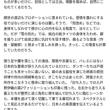
ものが多いだけに、初役としては立派。場数を踏めば、自然にこ
なれてくるだろう。
顔世の渡辺もプロポーションに恵まれている。感情を露わにする
役ではないだけに演じるのは難しそうで、「兜改め」などでは、
身体をしなわせて微かに心の内を伝える程度で、淡々としてい
た。だが「雪の別れ」では、純白の総タイツの身体をたわめ、脚
を振り上げて由良之助に仇討ちを促す様が、煽るような音楽（作
曲・黛敏郎）と相まって哀しみを誘った。きっと、この落差も計算
していたのだろう。
摺り足や腰を落としての演技、隈取や衣裳など、バレエにはない
日本的な要素が採り入れられているだけに、ダンサーたちは戸惑
うことも多かったに違いない。癖のある脇役を演じた師直の原田
祥博や伴内の岡崎隼也など、ぎこちなさはあったが、誇張された
所作をこなそうと懸命に取り組んでいた。「討ち入り」での入戸
野伊織の第2ヴァリエーションも印象に残った。左右から走り入る
義士たちが整然と逆三角形に隊を組んで討ち入りに臨むシーンか
ら、本懐を遂げて潔く切腹して果てる幕切れまで、スペクタクルと
して見応えがあるだけでなく、日本人の美意識を伝えているよう
に思えた。