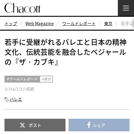
トップ
Web Magazine
ワールドレポート
東京
若手に
若手に受継がれるバレエと日本の精神
文化、伝統芸能を融合したベジャール
の『ザ・カブキ』
ワールドレポート
東京
2014/1/10
掲載
バレエ
ポスト
シェア