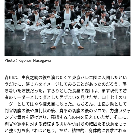
Photo：Kiyonori Hasegawa
森川は、由良之助の役を演じたくて東京バレエ団に入団したとい
うだけに、演じ方をイメージしてみることがあったのだろう、落
ち着いた演技だった。すらりとした長身の森川は、まず現代の若
者のリーダーとして凛とした居ずまいを見せたが、四十七士のリ
ーダーとしてはやや控え目に映った。もちろん、由良之助として
判官切腹の後や血判状の後、寛平の切腹の後のソロで、力強いジャ
ンプで舞台を駆け巡り、高揚する心の内を伝えていたが、そこに、
判官や寛平に対する錯綜する思いや仇討ちの確固たる決意をもっ
と強く打ち出せればと思う。だが、精神的、身体的に要求される