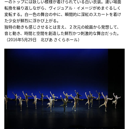
ーのトップには妖しい模様が着けられている白い衣装。速い場面
転換を繰り返しながら、ヴィジュアル・イメージがめまぐるしく
変転する。白一色の舞台の中に、瞬間的に深紅のスカートを着け
た少女が鮮烈に浮かび上がる。
独特の動きも感じさせるとは言え、２次元の絵画から発想して、
音と動き、時間と空間を創造した鮮烈かつ刺激的な舞台だった。
（2016年5月29日 北ぴあ さくらホール）