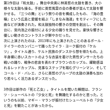
第1作目は『和太鼓』。舞台中央奥に林英哲の太鼓を置き、大小
様々な太鼓も操る。手前に英哲風雲の会の奏者が並んで太鼓を響
かせる。『三つの舞』という祭りの音を構成したもの、『海の豊
穣』という広島と愛媛を結ぶ「しまなみ海道」をモティーフにした
曲などが演奏された。和太鼓独特の響きの空間を創出し、その舞
台に、宮内浩之の振付による少女の踊りを見せた。豪快な響きと
優しい動きのコントラストが鮮やかだった。
次に上演されたのは、2013年にも上演されたことのあるポール・
テイラーのカンパニーで踊ったライラ・ヨーク振付の『ケル
ツ』。タイトル通り、ケルト民族のダンスから想を得たもの。上
半身裸に赤いスカートのような衣装を着けた男性ダンサーたちの
戦いの踊り、戦争の悲哀を表わすブラウンのカップル、躍動感溢
れるレッドカップル、見事なステップを踏むグリーンマン、そして
コール・ド・バレエ、さらに英哲のグループの太鼓の演奏も加わ
り若々しく活力あるダンスだった。
3作目は新作の『死と乙女』。タイトルを聞いた瞬間は、フラン
ツ・シューベルトの『少女と死』を舞踊化するのかと思った。と
いうのも以前、マギー・マランが振付けたシューベルトの『少女
と死』を観たことがあったから。