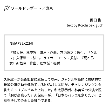
ワールドレポート／東京
関口 紘一
text by Koichi Sekiguchi
NBAバレエ団
『和太鼓』林英哲：演出・作曲、宮内浩之：振付、『ケル
ツ』久保綋一：演出、ライラ・ヨーク：振付、『死と乙
女』新垣隆：作曲、舩木城：振付
久保綋一が芸術監督に就任して以来、ジャンル横断的に意欲的な
舞踊公演活動を進めているNBAバレエ団が、チャレンジングとも
言えるトリプルビルを上演した。和太鼓奏者、林英哲の公演を観
て「胸が高鳴った」久保綋一が、「日本のバレエを創りたい」と
意を決して企画した舞台である。