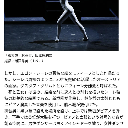
「和太鼓」林英哲、阪本絵利奈
撮影／瀬戸秀美（すべて）
しかし、エゴン・シーレの著名な絵をモティーフとした作品だっ
た。シーレは周知のように、20世紀初めに活躍したオーストリア
の画家。グスタフ・クリムトともにウィーン分離派と呼ばれた。
「死と乙女」は彼の、結婚を前に恋人との別れを描いたシーレ独
特の耽美的な絵画である。新垣隆が作曲し、林英哲の太鼓ととも
にピアノ演奏した音楽を使用し、船木城が振付けた。
舞台奥に黒い幕で設えた場所を設け、上手では新垣がピアノを弾
き、下手では英哲が太鼓を打つ。ピアノと太鼓という対照的な音が
創る空間に、男性ダンサーは黒くアイシャドーを塗り、女性ダンサ