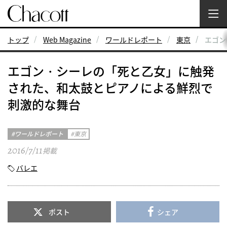
トップ
Web Magazine
ワールドレポート
東京
エゴン
エゴン・シーレの「死と乙女」に触発
された、和太鼓とピアノによる鮮烈で
刺激的な舞台
ワールドレポート
東京
2016/7/11
掲載
バレエ
ポスト
シェア