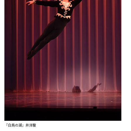
『白鳥の湖』井澤駿