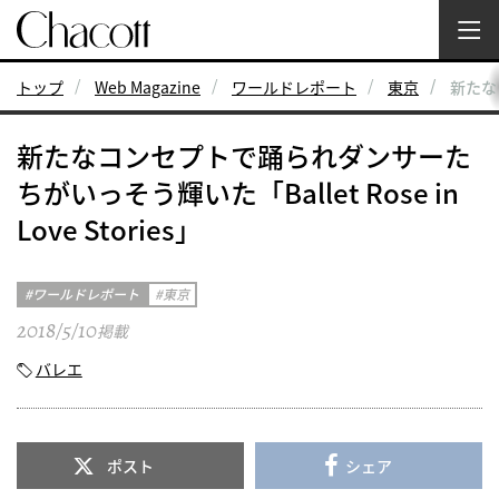
トップ
Web Magazine
ワールドレポート
東京
新たなコ
新たなコンセプトで踊られダンサーた
ちがいっそう輝いた「Ballet Rose in
Love Stories」
ワールドレポート
東京
2018/5/10
掲載
バレエ
ポスト
シェア