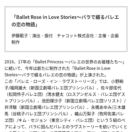
「Ballet Rose in Love Stories〜バラで綴るバレエ
の恋の物語」
伊藤範子：演出・振付 チャコット株式会社：主催・企画
制作
2016、17年の「Ballet Princess 〜バレエの世界のお姫様たち〜」
に続いて、今年は新たに制作された「Ballet Rose in Love
Stories〜バラで綴るバレエの恋の物語」が上演された。
この「バレエ・ローズ・イン・ラヴストーリーズ」では、小野絢
子/福岡雄大（新国立劇場バレエ団プリンシパル）、佐々部佳代
（松岡伶子バレエ団）/清水健太（ロスアンゼルス・バレエ団ゲス
トプリンシパル）、池田理沙子（新国立劇場バレエ団ソリスト）/
井澤駿（新国立劇場バレエ団プリンシパル）、永橋あゆみ/三木雄
馬（谷桃子バレエ団プリンシパル）、織山万梨子（牧阿佐美バレ
ヱ団）/キム・セジョン（東京シティ・バレエ団）という５組のペ
アによって、バラに因んだバレエのラヴストーリーを紡いでいくと