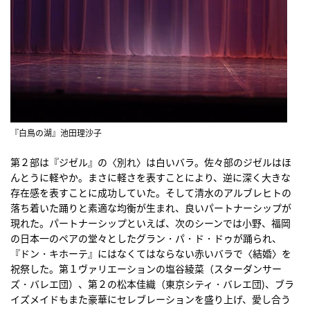
『白鳥の湖』池田理沙子
第２部は『ジゼル』の〈別れ〉は白いバラ。佐々部のジゼルはほ
んとうに軽やか。まさに軽さを表すことにより、逆に深く大きな
存在感を表すことに成功していた。そして清水のアルブレヒトの
落ち着いた踊りと素適な均衡が生まれ、良いパートナーシップが
現れた。パートナーシップといえば、次のシーンでは小野、福岡
の日本一のペアの堂々としたグラン・パ・ド・ドゥが踊られ、
『ドン・キホーテ』にはなくてはならない赤いバラで〈結婚〉を
祝祭した。第１ヴァリエーションの塩谷綾菜（スターダンサー
ズ・バレエ団）、第２の松本佳織（東京シティ・バレエ団)、ブラ
イズメイドもまた豪華にセレブレーションを盛り上げ、愛し合う