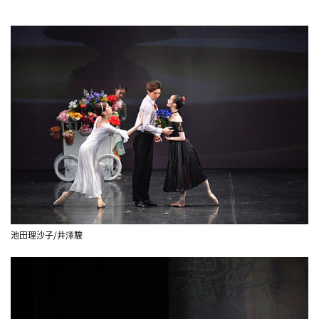
池田理沙子/井澤駿