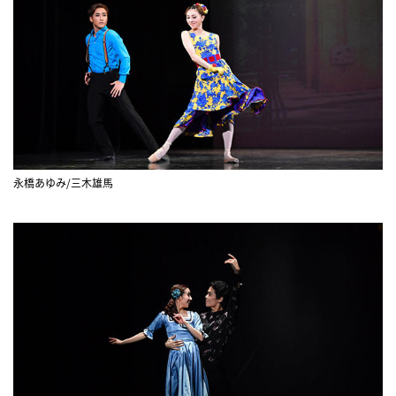
永橋あゆみ/三木雄馬