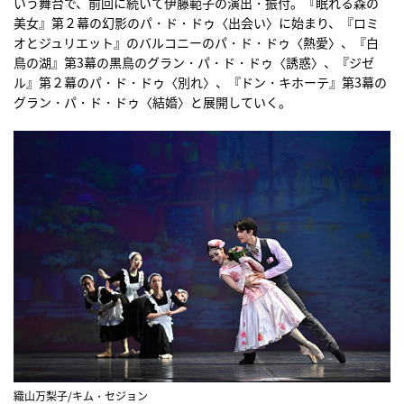
いう舞台で、前回に続いて伊藤範子の演出・振付。『眠れる森の
美女』第２幕の幻影のパ・ド・ドゥ〈出会い〉に始まり、『ロミ
オとジュリエット』のバルコニーのパ・ド・ドゥ〈熱愛〉、『白
鳥の湖』第3幕の黒鳥のグラン・パ・ド・ドゥ〈誘惑〉、『ジゼ
ル』第２幕のパ・ド・ドゥ〈別れ〉、『ドン・キホーテ』第3幕の
グラン・パ・ド・ドゥ〈結婚〉と展開していく。
織山万梨子/キム・セジョン