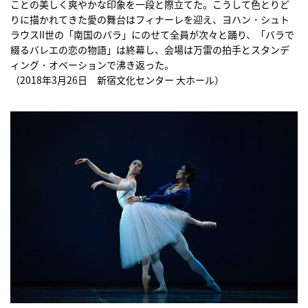
ことの美しく爽やかな印象を一段と際立てた。こうして色とりど
りに描かれてきた愛の舞台はフィナーレを迎え、ヨハン・シュト
ラウスII世の「南国のバラ」にのせて全員が次々と踊り、「バラで
綴るバレエの恋の物語」は終幕し、会場は万雷の拍手とスタンデ
ィング・オベーションで沸き返った。
（2018年3月26日 新宿文化センター 大ホール）