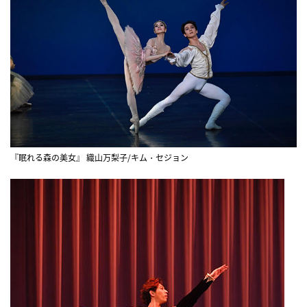
『眠れる森の美女』 織山万梨子/キム・セジョン