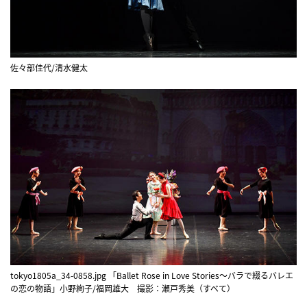
佐々部佳代/清水健太
tokyo1805a_34-0858.jpg 「Ballet Rose in Love Stories〜バラで綴るバレエ
の恋の物語」小野絢子/福岡雄大 撮影：瀬戸秀美（すべて）