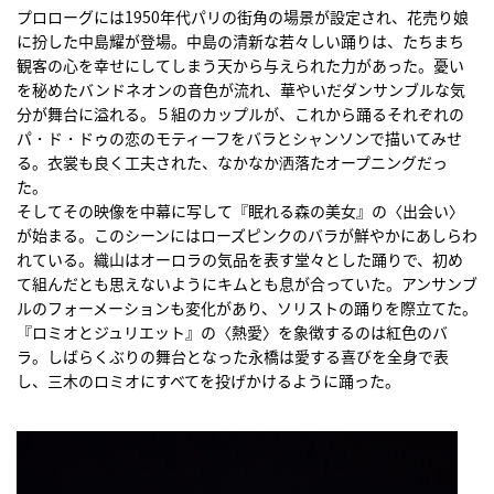
プロローグには1950年代パリの街角の場景が設定され、花売り娘
に扮した中島耀が登場。中島の清新な若々しい踊りは、たちまち
観客の心を幸せにしてしまう天から与えられた力があった。憂い
を秘めたバンドネオンの音色が流れ、華やいだダンサンブルな気
分が舞台に溢れる。５組のカップルが、これから踊るそれぞれの
パ・ド・ドゥの恋のモティーフをバラとシャンソンで描いてみせ
る。衣裳も良く工夫された、なかなか洒落たオープニングだっ
た。
そしてその映像を中幕に写して『眠れる森の美女』の〈出会い〉
が始まる。このシーンにはローズピンクのバラが鮮やかにあしらわ
れている。織山はオーロラの気品を表す堂々とした踊りで、初め
て組んだとも思えないようにキムとも息が合っていた。アンサンブ
ルのフォーメーションも変化があり、ソリストの踊りを際立てた。
『ロミオとジュリエット』の〈熱愛〉を象徴するのは紅色のバ
ラ。しばらくぶりの舞台となった永橋は愛する喜びを全身で表
し、三木のロミオにすべてを投げかけるように踊った。