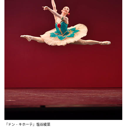
『ドン・キホーテ』塩谷綾菜