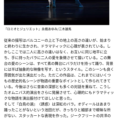
『ロミオとジュリエット』永橋あゆみ/三木雄馬
従来の描写はバルコニーの上と下の地上の高さの違いが、始まり
と終わりに生かされ、ドラマティックに心理が表されている。し
かしここでは二人に高さの違いはなく、お互いに同じ地平に立
ち、手に持ったバラに二人の愛を象徴させて描いている。この舞
台の愛のシーンは、すべて素の舞台にバラだけを持って踊り、背景
には半ば抽象的な映像を写す、というスタイル。このシーンも良く
雰囲気が出た演出だった。ただこの作品は、これまでにはいくつ
もの歴史的名シーンが物語の重要なポイントとして作られてきて
いる。今後はさらに音楽の深部とも多くの対話を重ねて、こうし
たオムニバス的演出をさらに発展させて、心理的にもドラマティッ
クな物語を演出振付けてほしいと思った。
そして『白鳥の湖』〈誘惑〉は深紅のバラ。オディールはあまり
踊ったことがないという池田だが、きっちりと細部まで曖昧な所
がない、スタッカートな表現を作った。ジークフリートの井澤の