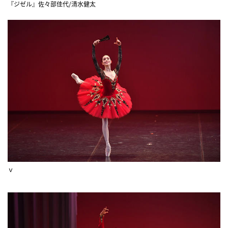
『ジゼル』佐々部佳代/清水健太
ｖ