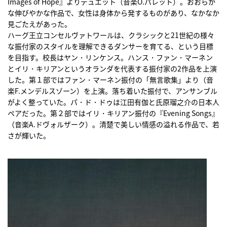
Images of Hope』よりデュエット（音楽O.パレット）。おおらか
な伸びやかな作品で、女性は身体から発するものがあり、なかなか
見ごたえがあった。
ハーグ王立コンセルヴァトワールは、クラシックと21世紀の様々
な振付家のスタイルを理解できるダンサーを育てる、という目標
を目指す。校長はヤン・リンケンス。ハンス・ファン・マーネン
とイリ・キリアンというオランダを代表する振付家の2作品を上演
した。第１部ではファン・マーネン振付の「無言歌集」より（音
楽F.メンデルスゾーン）を上演。落ち着いた振付で、アンサンブル
がよく整っていた。パ・ド・ドゥは江田有伽と氏原瑠之介の日本人
ペアだった。第２部ではイリ・キリアン振付の『Evening Songs』
（音楽A.ドヴォルザーク）。清楚で美しい情感の溢れる作品で、若
さが輝いた。