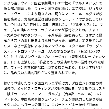
ングの後、ウィーン国立歌劇場バレエ学校の『プルチネッラ』で
第１部が開幕した。ウィーン国立歌劇場バレエ学校は、ジョルジ
ュ・ノヴェールにより設立され、現在はマニュエル・ルグリが校
長を務める。実際の運営は副校長のシモーナ・ノヤがあたってい
る。今回は7名が来日し、3演目披露した。『プルチネラ』は、ヴ
ェルディの曲にベッラ・ラチンスカヤが振付けたもの。チャイニ
ーズ系の小柄なダンサー、丁子蒼が道化役を踊った。さすがに冒
頭から若さの溢れ出るような舞台だった。同校は、第２部ではボ
リス・ネビラ振付によるブルノンヴィル・スタイルの『ラ・ダン
ス・デ・トロワ・フィーユ 3人の少女の踊り』（音楽H.S.バウ
リ）と『ブルノンヴィルへのオマージュ』（音楽H.S.レーヴェンシ
ョルド）を上演した。3作品ともこの公演のために振付けられた新
作。ウィーン国立歌劇場に出演する機会もある、という学校だけ
に、品の良い古典的踊りがよく整えられていた。
続いて登場したカナダ国立バレエ学校はカナダ国立バレエ団の付
属校で、メイビス・スティンズが校長を務める。第１部でゴルスキ
ー版『ラ・フィーユ・マル・ガルデ』（音楽P.L.ヘルテル）のパ・
ド・ドゥ。中国系の男性ジェイソン・チェンの脱力した踊りが目
を引いた。もう一つの演目は、ロバート・ピネー振付『Three