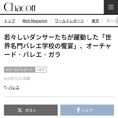
トップ
Web Magazine
ワールドレポート
東京
若々し
若々しいダンサーたちが躍動した「世
界名門バレエ学校の饗宴」、オーチャ
ード・バレエ・ガラ
ワールドレポート
東京
2018/3/12
掲載
バレエ
ポスト
シェア