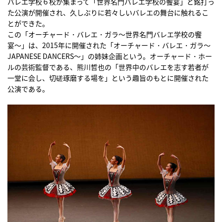
バレエ学校６校が集まって「世界名門バレエ学校の饗宴」と銘打っ
た公演が開催され、久しぶりに若々しいバレエの舞台に触れるこ
とができた。
この「オーチャード・バレエ・ガラ〜世界名門バレエ学校の饗
宴〜」は、2015年に開催された「オーチャード・バレエ・ガラ〜
JAPANESE DANCERS〜」の姉妹企画という。オーチャード・ホー
ルの芸術監督である、熊川哲也の「世界中のバレエを志す若者が
一堂に会し、切磋琢磨する場を」という趣旨のもとに開催された
公演である。