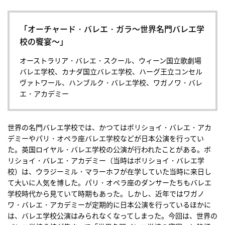
「オーチャード・バレエ・ガラ〜世界名門バレエ学
校の饗宴〜」
オーストラリア・バレエ・スクール、ウィーン国立歌劇場
バレエ学校、カナダ国立バレエ学校、ハーグ王立コンセル
ヴァトワール、ハンブルク・バレエ学校、ワガノワ・バレ
エ・アカデミー
世界の名門バレエ学校では、かつてはボリショイ・バレエ・アカ
デミーやパリ・オペラ座バレエ学校などが日本公演を行ってい
た。英国ロイヤル・バレエ学校の公演が行われたことがある。ボ
リショイ・バレエ・アカデミー（当時はボリショイ・バレエ学
校）は、ウラジーミル・マラーホフが在学していた当時に来日し
て大いに人気を博した。パリ・オペラ座のダンサーたちもバレエ
学校時代から見ていて時期もあった。しかし、近年ではワガノ
ワ・バレエ・アカデミーが定期的に日本公演を行っているほかに
は、バレエ学校公演はみられなくなってしまった。今回は、世界の