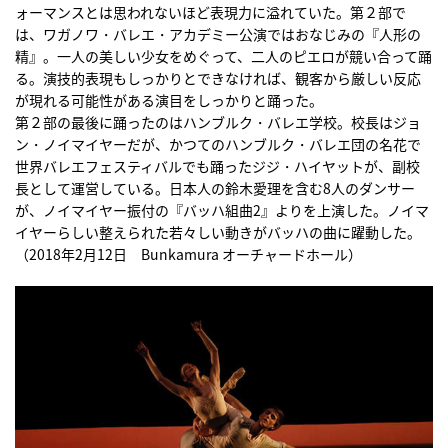
ォーマンスとは思われないほど表現力に溢れていた。第２部で
は、ワガノワ・バレエ・アカデミー公演ではおなじみの『人形の
精』。一人の美しい少女をめぐって、二人のピエロが競い合って踊
る。演技的表現もしっかりとできなければ、観客から厳しい反応
が現れる可能性がある演目をしっかりと踊った。
第２部の最後に踊ったのはハンブルク・バレエ学校。校長はジョ
ン・ノイマイヤーだが、かつてのハンブルク・バレエ団の名花で
世界バレエフェスティバルでも踊ったジジ・ハイヤットが、副校
長として運営している。日本人の鈴木愛理を含む8人のダンサー
が、ノイマイヤー振付の『バッハ組曲2』よりを上演した。ノイマ
イヤーらしい整えられた若々しい動きがバッハの曲に躍動した。
（2018年2月12日 Bunkamura オーチャードホール）