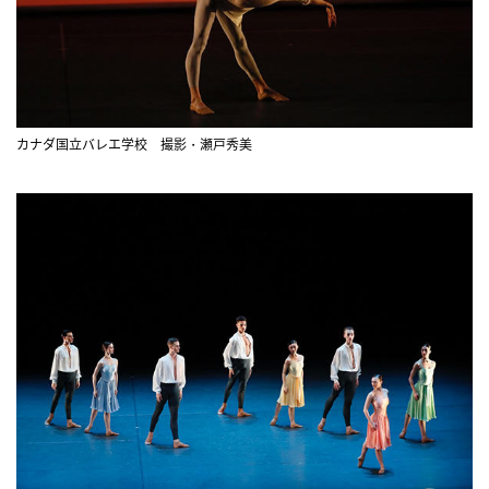
カナダ国立バレエ学校 撮影・瀬戸秀美