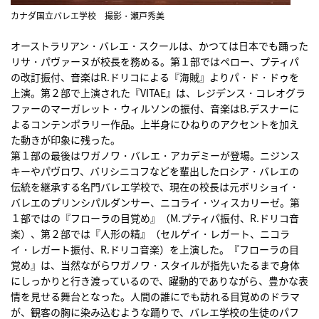
カナダ国立バレエ学校 撮影・瀬戸秀美
オーストラリアン・バレエ・スクールは、かつては日本でも踊った
リサ・パヴァーヌが校長を務める。第１部ではペロー、プティパ
の改訂振付、音楽はR.ドリコによる『海賊』よりパ・ド・ドゥを
上演。第２部で上演された『VITAE』は、レジデンス・コレオグラ
ファーのマーガレット・ウィルソンの振付、音楽はB.デスナーに
よるコンテンポラリー作品。上半身にひねりのアクセントを加え
た動きが印象に残った。
第１部の最後はワガノワ・バレエ・アカデミーが登場。ニジンス
キーやパヴロワ、バリシニコフなどを輩出したロシア・バレエの
伝統を継承する名門バレエ学校で、現在の校長は元ボリショイ・
バレエのプリンシパルダンサー、ニコライ・ツィスカリーゼ。第
１部ではの『フローラの目覚め』（M.プティパ振付、R.ドリコ音
楽）、第２部では『人形の精』（セルゲイ・レガート、ニコラ
イ・レガート振付、R.ドリコ音楽）を上演した。『フローラの目
覚め』は、当然ながらワガノワ・スタイルが指先いたるまで身体
にしっかりと行き渡っているので、躍動的でありながら、豊かな表
情を見せる舞台となった。人間の誰にでも訪れる目覚めのドラマ
が、観客の胸に染み込むような踊りで、バレエ学校の生徒のパフ