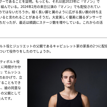
サーであることを証明。もっとも、それ以前2023年に『マノン』で
組んでいる。2024年2月の来日公演の『マノン』でも配役されてい
のではないだろうか。細く長い脚と翼のように広がる長い腕の持ち主
いると言われることがあるそうだ。大変美しく優美に踊るダンサーで
ちだったが、最近は順調にステージ数を増やしている。これからの活
ルト役とジュリエットの父親であるキャピュレット家の家長の2つに配
について役作りをしたのでしょうか。
ティボルト役
とに時間がかか
ン』でムッシュ
のおかげで、立
することもでき
し、娘の同意な
トの父親として
たんです。