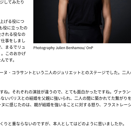
ージしてみたり
り上げる役につ
も役に立ったの
役される役なの
て仕事をしまし
で、まるでリュ
Photography Julien Benhamou/ OnP
・。このおかげ
たんです。
ィーヌ・コラサントという二人のジュリエットとのステージでした。二人
ますね。それぞれの演技が違うので、とても面白かったですね。ヴァラン
いないパリスとの結婚を父親に強いられ、二人の間に築かれてた繋がり
ーヌに感じたのは、親が結婚を強いることに対する怒り、フラストレー
っくりと重ならないのですが、本人としてはどのように思いましたか。