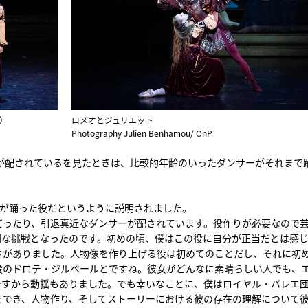
）
ロメオとジュリエット
Photography Julien Benhamou/ OnP
が配されているを見たときは、比較的年齢のいったダンサーがそれまで
ーが踊った役だというように説明されました。
だったり、引退真近なダンサーが配されています。役作りが必要なので
別な挑戦となったのです。初めの頃、僕はこの役に自分が正当だとは感
さがありました。人物像を作り上げる役は初めてのことだし、それに初
役のドロテ・ジルベールとですね。彼女がどんなに素晴らしい人でも、
ですから動揺もありました。でも幸いなことに、僕はロイヤル・バレエ
をでき、人物作り、そしてストーリーにおける彼の存在の理解について