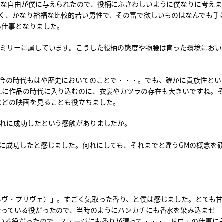
りな自由が僕に与えられたので、役柄にふさわしいように僕なりに考え
なく、かなり裕福な比較的若い男性で、その富で欲しいものはなんでも手
い仕事となりました。
ァミリーに属しています。こうした役柄の態度や物腰は育った環境におい
は今の時代もはや歴史においてのことで・・・。でも、確かに貴族性とい
れに作品の時代に入り込むのに、衣裳やカツラの存在も大きいですね。
などの映画を見ることも役立ちました。
それに成功したという感触がありましたか。
に成功したと感じました。何れにしても、それまでと違うGMの概念を
é（レゼルヴ・プリヴェ）」。すごく気取った香り、と僕は感じました。とても
持っている役だったので、当時のようにハンカチにも香水を染み込ませ
ている役だったので、ステージにも香りが漂って・・・。ドロテの仕事に