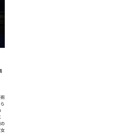
踊
芸術
じら
め
エ
団の
彼女