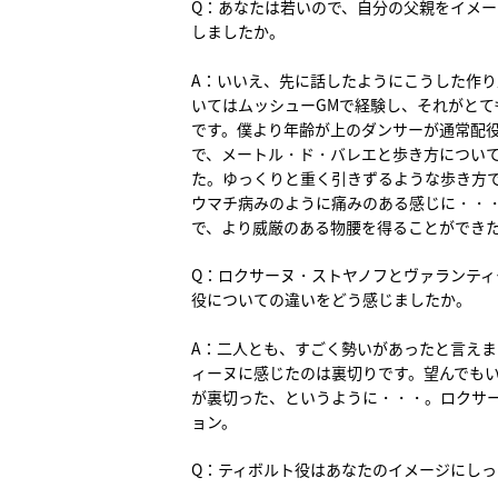
Q：あなたは若いので、自分の父親をイメ
しましたか。
A：いいえ、先に話したようにこうした作
いてはムッシューGMで経験し、それがとて
です。僕より年齢が上のダンサーが通常配
で、メートル・ド・バレエと歩き方につい
た。ゆっくりと重く引きずるような歩き方
ウマチ病みのように痛みのある感じに・・
で、より威厳のある物腰を得ることができ
Q：ロクサーヌ・ストヤノフとヴァランテ
役についての違いをどう感じましたか。
A：二人とも、すごく勢いがあったと言え
ィーヌに感じたのは裏切りです。望んでも
が裏切った、というように・・・。ロクサ
ョン。
Q：ティボルト役はあなたのイメージにし