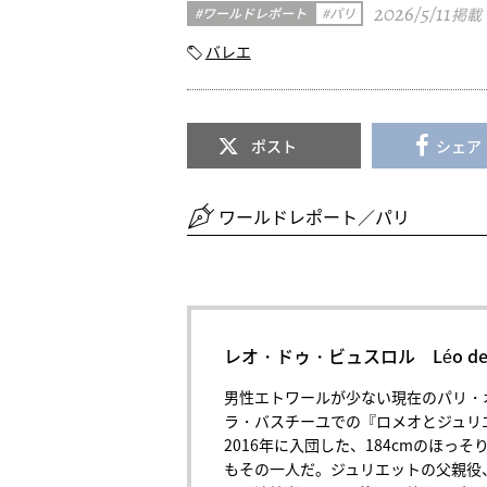
2026/5/11
ワールドレポート
パリ
掲載
バレエ
ポスト
シェア
ワールドレポート／パリ
レオ・ドゥ・ビュスロル Léo de B
男性エトワールが少ない現在のパリ・
ラ・バスチーユでの『ロメオとジュリ
2016年に入団した、184cmのほ
もその一人だ。ジュリエットの父親役