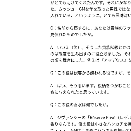
がとても助けてくれたんです。それにかな
た。ムッシューGMを年を取った男性では
入れている、というように。とても興味深
Q：名前から察するに、あなたは貴族のフ
見慣れたものでしたか。
A：いいえ（笑）。そうした貴族階級とか
のは態度を生み出すのに役立ちました。そ
の頃を舞台にした、例えば『アマデウス』
Q：この役は観客から嫌われる役ですが、
A：はい、そう思います。役柄をつかむこと
客に与えられたと思っています。
Q：この役の香水は何でしたか。
A：ジヴァンシーの「Réserve Priv
香りなんです。僕の役は小さなハンカチを
て・・・。GMはこまめにハンカチを振っ