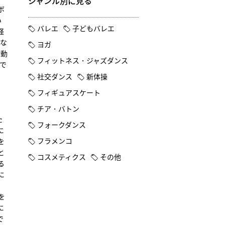
ジャンル別に見る
ボ
い
バレエ
子どもバレエ
経
もな
ヨガ
衝動
フィットネス・ジャズダンス
で
社交ダンス
新体操
フィギュアスケート
。
チア・バトン
た
フォークダンス
に
フラメンコ
を
と
コスメティクス
その他
る
に
、
を
に
で