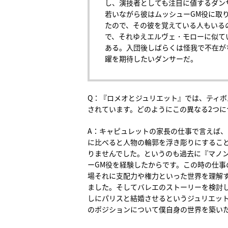
し、演技者としても注目に値するダン
若いながら彼はムッシューGM役に取り
たので、その彼を覚えている人もいる
で、それゆえエルヴェ・モローに似て
ある。入団後しばらくは怪我で不在が
躍を期待したいダンサーだ。
Q：『ロメオとジュリエット』では、ティボ
されています。どのようにこの異なる2つ
A：キャピュレットの家長の仕事で言えば、
に比べると人物の輪郭を浮き彫りにするこ
りませんでした。というのも過去に『マノ
ーGM役を経験したからです。この時の仕事
場それに支配力や権力といった世界を理解
ました。そしてバレエのストーリーを検討
しにパリスと結婚させるというジュリエッ
のポジションについて僕自身の世界を築い