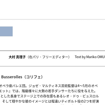
大村 真理子
（在パリ・フリーエディター） Text by Mariko OMU
usserolles（コリフェ）
オペラ座バレエ団。ジョゼ・マルティネス芸術監督は4～5月のオペ
エット』では、階級様々に大勢の若手ダンサーたちに役を与えた。
っそりとした長身でステージ上での存在感もあるレオ・ドゥ・ビュスロル
、そして穏やかな彼のイメージとは程遠いティボルト役の2つを好演