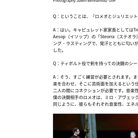
Photography Julien Benhamou/ OnP
Q：ということは、『ロメオとジュリエット
A：はい。キャピュレット家家長としてはTr
Aesop（イソップ）の「Steorra（
ング・ラスティングで、発汗とともに匂い
した。
Q：ティボルト役で剣を持っての決闘のシ
A：そう、すごく練習が必要とされます。
楽を合わせ、そこに芸術面を加えるという
二人の間にコネクションが必要です。音楽
僕の決闘相手のロメオは、ミロ・アヴェッ
同じように、彼らもそれぞれ音楽性、エネ