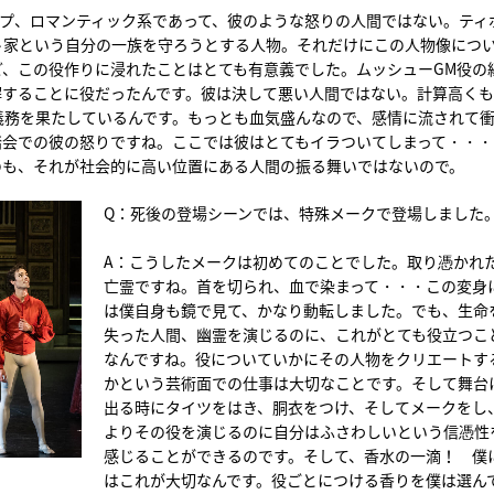
イプ、ロマンティック系であって、彼のような怒りの人間ではない。ティ
ト家という自分の一族を守ろうとする人物。それだけにこの人物像につ
ど、この役作りに浸れたことはとても有意義でした。ムッシューGM役の
解することに役だったんです。彼は決して悪い人間ではない。計算高く
義務を果たしているんです。もっとも血気盛んなので、感情に流されて
踏会での彼の怒りですね。ここでは彼はとてもイラついてしまって・・・
のも、それが社会的に高い位置にある人間の振る舞いではないので。
Q：死後の登場シーンでは、特殊メークで登場しました
A：こうしたメークは初めてのことでした。取り憑かれ
亡霊ですね。首を切られ、血で染まって・・・この変身
は僕自身も鏡で見て、かなり動転しました。でも、生命
失った人間、幽霊を演じるのに、これがとても役立つこ
なんですね。役についていかにその人物をクリエートす
かという芸術面での仕事は大切なことです。そして舞台
出る時にタイツをはき、胴衣をつけ、そしてメークをし
よりその役を演じるのに自分はふさわしいという信憑性
感じることができるのです。そして、香水の一滴！ 僕
はこれが大切なんです。役ごとにつける香りを僕は選ん