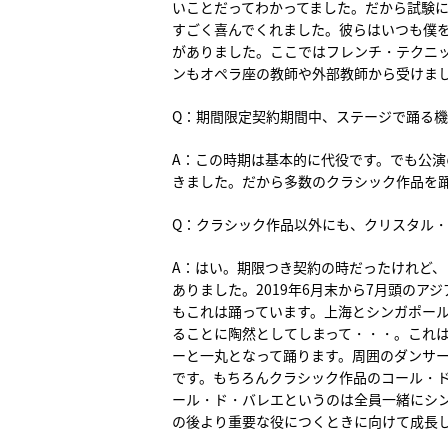
いことだってわかってました。だから試験
すごく喜んでくれました。彼らはいつも僕
がありました。ここではフレンチ・テクニ
ンもオペラ座の教師や外部教師から受けま
Q：期間限定契約期間中、ステージで踊る
A：この時期は基本的に代役です。でも公
きました。だから多数のクラシック作品を
Q：クラシック作品以外にも、クリスタル・パイト
A：はい。期限つき契約の時だったけれど
ありました。2019年6月末から7月頭の
もこれは踊っています。上海とシンガポー
ることに陶然としてしまって・・・。これ
ーと一丸となって踊ります。周囲のダンサ
です。もちろんクラシック作品のコール・
ール・ド・バレエというのは全員一緒にシ
の後より重要な役につくときに向けて成長