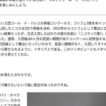
を楽しみにしよう。
座バレエ団コール・ド・バレエの昇級コンクールで、コリフェ3席をめぐっ
入団したニコラは2位で昇級を決め、2022年からコリフェとして舞台に
ない結果だったが、正式入団したばかりの彼の名前に「ニコラって誰?」
った。通常、入団後は6ヶ月の見習い期間がありコンクールに初参加する
契約団員として舞台にたっていたので、見習い期間がなく、入団してすぐ
から察せられるように、イタリア人である。このインタビューにもイタ
ながら答えてくれた。
約を得たときからです。
ラ座で踊りたいという強い意志があったのですね。
。パリ・オペラ
パニー。だから
ヌレエフの作品