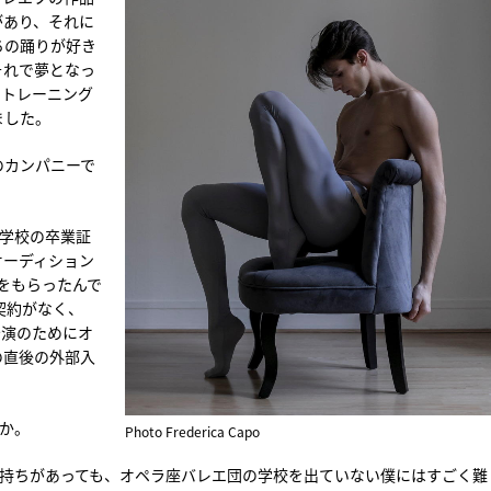
があり、それに
ちの踊りが好き
それで夢となっ
にトレーニング
ました。
のカンパニーで
エ学校の卒業証
オーディション
をもらったんで
契約がなく、
公演のためにオ
の直後の外部入
か。
Photo Frederica Capo
気持ちがあっても、オペラ座バレエ団の学校を出ていない僕にはすごく難