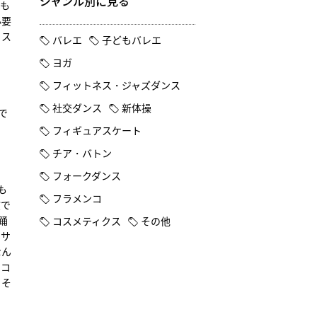
ジャンル別に見る
親も
必要
ッス
バレエ
子どもバレエ
ヨガ
フィットネス・ジャズダンス
社交ダンス
新体操
で
フィギュアスケート
チア・バトン
フォークダンス
も
フラメンコ
演で
踊
コスメティクス
その他
ンサ
なん
。コ
、そ