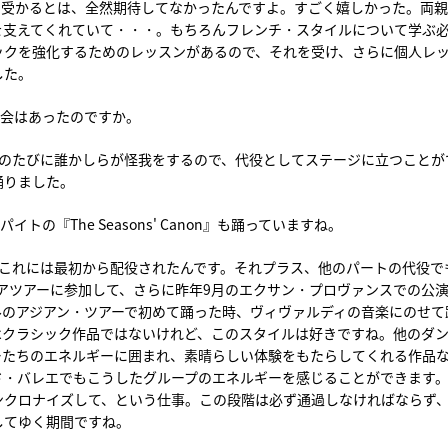
に受かるとは、全然期待してなかったんですよ。すごく嬉しかった。両
を支えてくれていて・・・。もちろんフレンチ・スタイルについて学ぶ
ックを強化するためのレッスンがあるので、それを受け、さらに個人レ
した。
機会はあったのですか。
演のたびに誰かしらが怪我をするので、代役としてステージに立つことが
踊りました。
の『The Seasons' Canon』も踊っていますね。
、これには最初から配役されたんです。それプラス、他のパートの代役で
アジアツアーに参加して、さらに昨年9月のエクサン・プロヴァンスでの公
ルのアジアン・ツアーで初めて踊った時、ヴィヴァルディの音楽にのせて
はクラシック作品ではないけれど、このスタイルは好きですね。他のダ
ーたちのエネルギーに囲まれ、素晴らしい体験をもたらしてくれる作品
ド・バレエでもこうしたグループのエネルギーを感じることができます
ンクロナイズして、という仕事。この段階は必ず通過しなければならず
してゆく期間ですね。