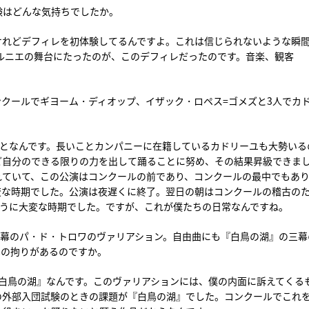
体験はどんな気持ちでしたか。
たけれどデフィレを初体験してるんですよ。これは信じられないような瞬
ルニエの舞台にたったのが、このデフィレだったのです。音楽、観客
コンクールでギヨーム・ディオップ、イザック・ロペス=ゴメズと3人でカ
ことなんです。長いことカンパニーに在籍しているカドリーユも大勢いる
ど自分のできる限りの力を出して踊ることに努め、その結果昇級できま
れていて、この公演はコンクールの前であり、コンクールの最中でもあ
変な時期でした。公演は夜遅くに終了。翌日の朝はコンクールの稽古の
ように大変な時期でした。ですが、これが僕たちの日常なんですね。
一幕のパ・ド・トロワのヴァリアション。自由曲にも『白鳥の湖』の三幕
への拘りがあるのですか。
白鳥の湖』なんです。このヴァリアションには、僕の内面に訴えてくる
の外部入団試験のときの課題が『白鳥の湖』でした。コンクールでこれ