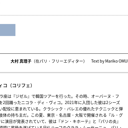
大村 真理子
（在パリ・フリーエディター） Text by Mariko OMU
ィ・ヴィコ（コリフェ）
ペラ座は『ジゼル』で韓国ツアーを行った。その時、オーバーヌ・フ
2回踊ったニコラ・ディ・ヴィコ。2021年に入団した彼は2シーズ
い配役に恵まれている。クラシック・バレエの優れたテクニックと弾
肢体の持ち主だ。この夏、東京・名古屋・大阪で開催される『ル・グ
すでに演目が発表されていて、彼は『ドン・キホーテ』と『パリの炎』
順調に昇級を遂げている日仏ハーフのクララ・ムーセーニュ。パリ・