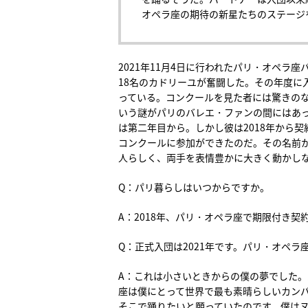
オペラ座の期待の新星たちのステージ
2021年11月4日に行われたパリ・オペラ
18名のカドリーユが奮闘した。その年度に
っている。コンクールを見た者には驚きの
いう謎がパリのバレエ・ファンの間にはあ
は第二年目から。しかし彼は2018年から
コンクールに参加ができたのだ。その名前
人らしく、両手を表情豊かに大きく動かし
Q：パリ暮らしはいつからですか。
A：2018年、パリ・オペラ座で期限付き契
Q：正式入団は2021年です。パリ・オペ
A：これは小さいときからの僕の夢でした
座は僕にとって世界で最も素晴らしいカン
そこで踊りたいと願っていたのです。僕は