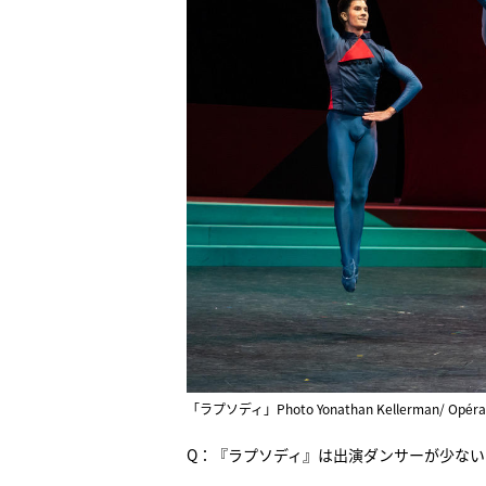
「ラプソディ」Photo Yonathan Kellerman/ Opéra 
Q：『ラプソディ』は出演ダンサーが少な