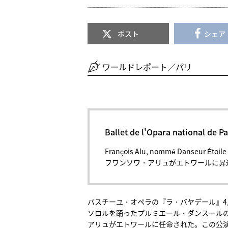
ポスト
シェア
ワールドレポート／パリ
Ballet de l'Opara nationa
François Alu, nommé Danseur Étoile d
フワンソワ・アリュがエトワールに昇
バスチーユ・オペラの『ラ・バヤデール』4
ソロルを踊ったプルミエール・ダンスール
アリュがエトワールに任命された。この公