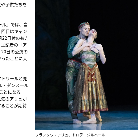
族や子供たちを
ール』では、当
二回目はキャン
月22日付の有力
リエ記者の「ア
20日の公演の
かったことに大
エトワールと見
ル・ダンスール
ことになる。
人気のアリュが
することが期待
フランソワ・アリュ、ドロテ・ジルベール