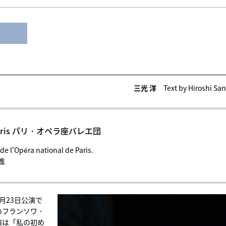
三光 洋
Text by Hiroshi Sa
l de Paris パリ・オペラ座バレエ団
e l'Opéra national de Paris.
進
月23日公演で
のフランソワ・
演は「私の初め