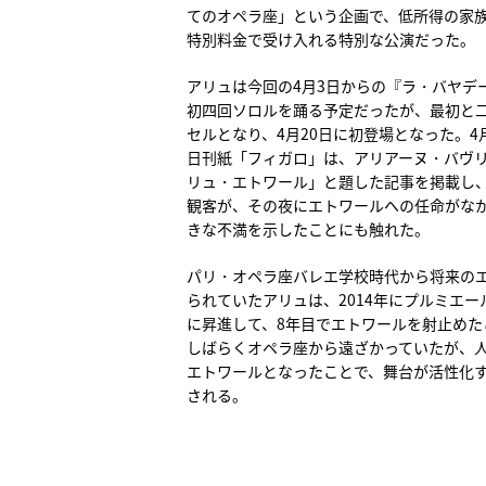
てのオペラ座」という企画で、低所得の家
特別料金で受け入れる特別な公演だった。
アリュは今回の4月3日からの『ラ・バヤデ
初四回ソロルを踊る予定だったが、最初と
セルとなり、4月20日に初登場となった。4
日刊紙「フィガロ」は、アリアーヌ・バヴ
リュ・エトワール」と題した記事を掲載し、
観客が、その夜にエトワールへの任命がな
きな不満を示したことにも触れた。
パリ・オペラ座バレエ学校時代から将来の
られていたアリュは、2014年にプルミエー
に昇進して、8年目でエトワールを射止めた
しばらくオペラ座から遠ざかっていたが、
エトワールとなったことで、舞台が活性化
される。