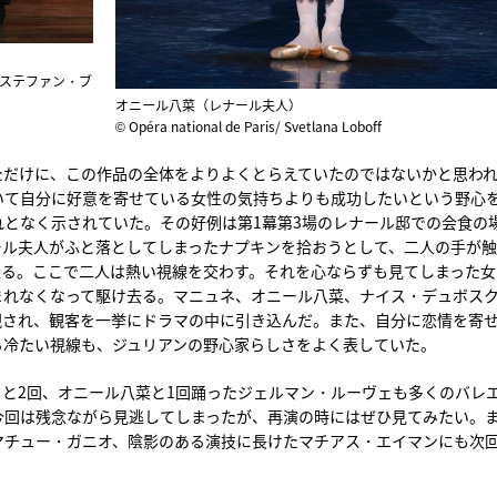
ステファン・ブ
オニール八菜（レナール夫人）
© Opéra national de Paris/ Svetlana Loboff
ただけに、この作品の全体をよりよくとらえていたのではないかと思わ
いて自分に好意を寄せている女性の気持ちよりも成功したいという野心
となく示されていた。その好例は第1幕第3場のレナール邸での会食の
ール夫人がふと落としてしまったナプキンを拾おうとして、二人の手が
握る。ここで二人は熱い視線を交わす。それを心ならずも見てしまった女
まれなくなって駆け去る。マニュネ、オニール八菜、ナイス・デュボス
現され、観客を一挙にドラマの中に引き込んだ。また、自分に恋情を寄
る冷たい視線も、ジュリアンの野心家らしさをよく表していた。
と2回、オニール八菜と1回踊ったジェルマン・ルーヴェも多くのバレ
今回は残念ながら見逃してしまったが、再演の時にはぜひ見てみたい。
マチュー・ガニオ、陰影のある演技に長けたマチアス・エイマンにも次