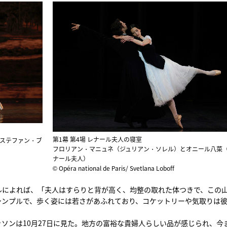
第1幕 第4場 レナール夫人の寝室
ステファン・ブ
フロリアン・マニュネ（ジュリアン・ソレル）とオニール八菜
ナール夫人）
© Opéra national de Paris/ Svetlana Loboff
ルによれば、「夫人はすらりと背が高く、均整の取れた体つきで、この
シンプルで、歩く姿には若さがあふれており、コケットリーや気取りは
ソンは10月27日に見た。地方の富裕な貴婦人らしい品が感じられ、今