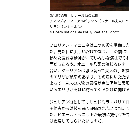
第1幕第3場 レナール邸の庭園
アマンディーヌ・アルビッソン（レナール夫人）と
リヨン（レナール氏）
© Opéra national de Paris/ Svetlana Loboff
フロリアン・マニュネは二つの役を準備し
た。見た目に美しいだけでなく、目の前に
秘めた強烈な精神が、ていねいな演技でそれ
面だったろう。オニール八菜の演じるレナ
合い、ジュリアンは思い切って夫人の手を
のエリザが絶望のあまり、その場にいたた
よって、三人の人物の感情が実に明瞭に表
いるエリザがそばに寄ってくるたびに向け
ジュリアン役としてはリュドミラ・パリエロ
関係者から演技を高く評価されたようだ。
た、ピエール・ラコットが最初に振付けた
は復帰してもらいたいものだ。