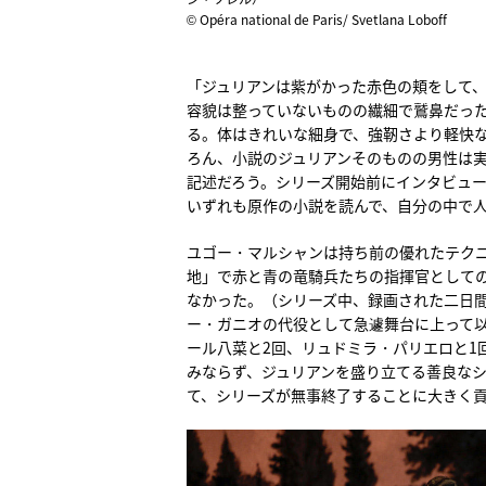
© Opéra national de Paris/ Svetlana Loboff
「ジュリアンは紫がかった赤色の頬をして、
容貌は整っていないものの繊細で鷲鼻だっ
る。体はきれいな細身で、強靭さより軽快
ろん、小説のジュリアンそのものの男性は
記述だろう。シリーズ開始前にインタビュ
いずれも原作の小説を読んで、自分の中で
ユゴー・マルシャンは持ち前の優れたテクニ
地」で赤と青の竜騎兵たちの指揮官として
なかった。（シリーズ中、録画された二日間
ー・ガニオの代役として急遽舞台に上って以
ール八菜と2回、リュドミラ・パリエロと1
みならず、ジュリアンを盛り立てる善良なシ
て、シリーズが無事終了することに大きく