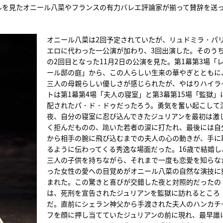
ルを見たオニール八菜やフランスの有力バレエ評論家が揃って賛辞を送
オニール八菜は2回予定されていたが、リュドミラ・パ
エロに代わった一公演が加わり、3回出演した。そのう
の2回目となった11月2日の公演を見た。第1幕第3場「
ール邸の庭」から、この人らしい生来の華やぎとともに
三人の母親らしい優しさが感じられたが、やはりハイラ
トは第1幕第4場「夫人の寝室」と第3幕第15場「監獄」
配されたパ・ド・ドゥだったろう。勇気を奮い起こして
夜、自分の寝室に忍び込んできたジュリアンを最初は激
く拒んだものの、跪いた若者の涙に打たれ、最後には自
から相手の腕に飛び込むまでの夫人の心の動きが、手に
るように伝わってくる秀逸な場面だった。16歳で結婚し
三人の子供を持ちながら、それまで一度も恋愛を知らな
った女性の愛への目覚めがオニール八菜の自然な演技に
まれた。この驚きと喜びが交錯した夜と対照的だったの
は、死刑を宣告されたジュリアンを監獄に訪れるところ
だ。直前にシェラン神父から手渡された夫人のハンカチ
フを顔に押し当てていたジュリアンの前に現れ、最早誰