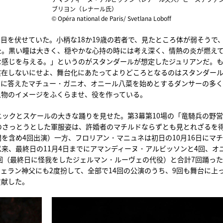
ブリヨン（レナール氏）
© Opéra national de Paris/ Svetlana Loboff
目を伏せていた。小柄な18か19歳の若者で、見たところ体が弱そうで
た。黒い瞳は大きく、穏やかな心持の時には考え深く、情熱の炎が燃え
な感じを与える。」というのがスタンダールが想定したジュリアンだ。
実在しないにせよ、舞台化にあたってよりどころとなるのはスタンダー
ーに答えたマチュー・ガニオ、オニール八菜を始めとするダンサーの多
人物のイメージをふくらませ、役を作っている。
ックとスケールの大きな踊りを見せた。第3幕第10場の「竜騎兵の野営
のさっとうとした軍服姿は、許婚者のマチルドならずとも見とれざるを
を含め4回出演）一方、フロリアン・マニュネは初日の10月16日にマ
来、最終日の11月4日までにアマンディーヌ・アルビッソンと4回、オ
回（最終日に怪我をしたジェルマン・ルーヴェの代役）と合計7回踊っ
ェラン神父にも2度扮して、全部で14回の公演のうち、9回も舞台に上
貢献した。