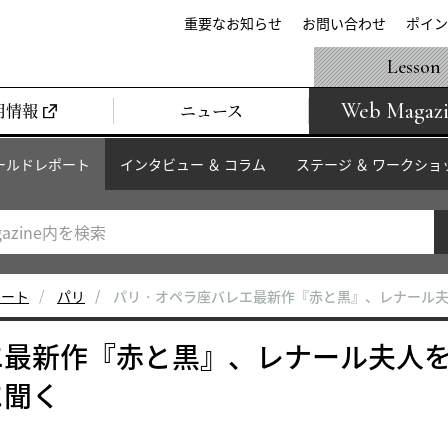
重要なお知らせ
お問い合わせ
ポイン
Lesson
Web Magaz
用情報
ニュース
ールドレポート
インタビュー ＆ コラム
ステージ ＆ ワークショ
ポート
パリ
パリ・オペラ座バレエ最新作『赤と黒』、レナール
エ最新作『赤と黒』、レナール夫人
に聞く