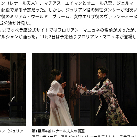
ソン（レナール夫人）、マチアス・エイマンとオニール八菜、ジェルマ
う配役で見る予定だった。しかし、ジュリアン役の男性ダンサーが相次
ド役のミリアム・ウールド＝ブラーム、女中エリザ役のヴァランティー
2公演だけ見た。
夕方までオペラ座公式サイトではフロリアン・マニュネの名前があったが
ルシャンが踊った。11月2日は予定通りフロリアン・マニュネが登場し
ャン（ジュリア
第1幕第4場 レナール夫人の寝室
アマンディーヌ・アルビッソン（レナール夫人）と ステファ