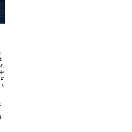
れ
を
場
触れ
中
クに
せて
エ
ま
回