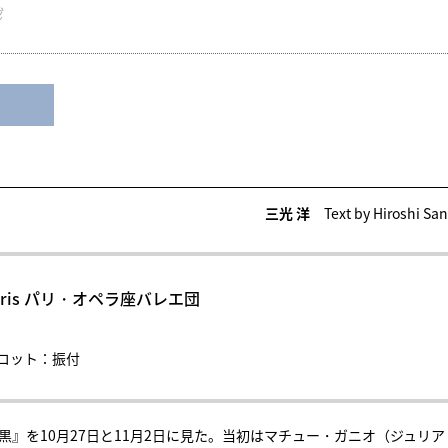
載
三光 洋
Text by Hiroshi Sa
l de Paris パリ・オペラ座バレエ団
コット：振付
』を10月27日と11月2日に見た。当初はマチュー・ガニオ（ジュリア