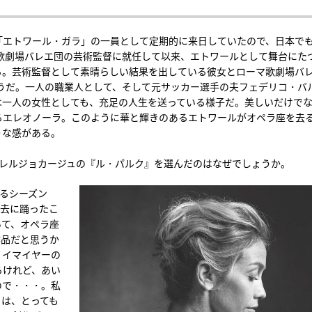
「エトワール・ガラ」の一員として定期的に来日していたので、日本で
マ歌劇場バレエ団の芸術監督に就任して以来、エトワールとして舞台にた
る。芸術監督として素晴らしい結果を出している彼女とローマ歌劇場バ
そうだ。一人の職業人として、そして元サッカー選手の夫フェデリコ・バ
は一人の女性としても、充足の人生を送っている様子だ。美しいだけで
るエレオノーラ。このように華と輝きのあるエトワールがオペラ座を去
うな感がある。
プレルジョカージュの『ル・パルク』を選んだのはなぜでしょうか。
るシーズン
過去に踊ったこ
いて、オペラ座
作品だと思うか
ノイマイヤーの
るけれど、あい
ので・・・。私
とは、とっても