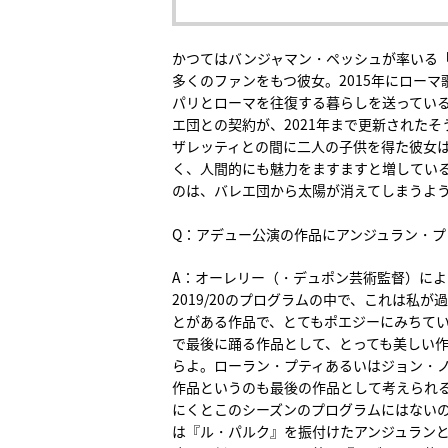
かつてはバンジャマン・ペッシュが率いる
多くのファンをもつ彼女。2015年にロー
パリとローマを往復する暮らしを送ってい
エ団との契約が、2021年まで更新された
ザレッティとの間に二人の子供を得た彼女
く、人間的にも魅力をますますと増してい
のは、バレエ団から太陽が消えてしまうよ
Q：アデュー公演の作品にアンジュラン・
A：オーレリー（・デュポン芸術監督）によ
2019/20のプログラムの中で、これは私が
とがある作品で、とてもポエジーにみちて
で最後に踊る作品として、とっても美しい
らよ。ローラン・プティあるいはジョン・
作品というのも最後の作品として考えられ
にくとこのシーズンのプログラムにはない
は『ル・パルク』を振付けたアンジュラン