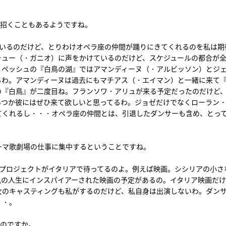
で招くこともあるようですね。
ているのだけど、とりわけオペラ座の仲間が踊りにきてくれるのを私は期
チュー（・ガニオ）に声をかけているのだけど、スケジュールの都合が
・ペッシュの『白鳥の湖』ではアマンディーヌ（・アルビッソン）とジ
るわ。アマンディーヌは過去にもマチアス（・エイマン）と一緒に来て
の『白鳥』が二度目ね。フランソワ・アリュが来る予定だったのだけど
いつか彼にはぜひ来て欲しいと思ってるわ。ジョゼだけでなくローラン
てくれるし・・・オペラ座の仲間とは、引退したダンサーも含め、とっ
ローマ歌劇場の仕事に集中するということですね。
のプロジェクトがイタリアで待ってるのよ。例えば映画。シシリアの小さ
私の人生にインスパイアーされた映画の予定があるの。イタリア映画だ
女のキャスティングも私がするのだけど、私自身は出演しないわ。ダン
・・。
たのですか。