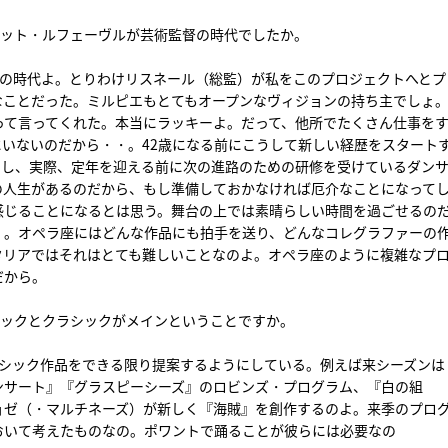
ジット・ルフェーヴルが芸術監督の時代でしたか。
監の時代よ。とりわけリスネール（総監）が私をこのプロジェクトへとプ
なことだった。ミルピエもとてもオープンなヴィジョンの持ち主でしょ
''って言ってくれた。本当にラッキーよ。だって、他所でたくさん仕事を
いないのだから・・。42歳になる前にこうして新しい経歴をスタート
うし、実際、定年を迎える前に次の進路のための研修を受けているダン
の人生があるのだから、もし準備しておかなければ厄介なことになって
感じることになるとは思う。舞台の上では素晴らしい時間を過ごせるの
・。オペラ座にはどんな作品にも拍手を送り、どんなコレグラファーの
タリアではそれはとても難しいことなのよ。オペラ座のように複雑なプ
だから。
シックとクラシックがメインということですか。
ラシック作品をできる限り提案するようにしている。例えば来シーズンは
ンサート』『グラスピーシーズ』のロビンズ・プログラム、『白の組
ョゼ（・マルチネーズ）が新しく『海賊』を創作するのよ。来季のプロ
おいて考えたものなの。ポワントで踊ることが彼らには必要なの