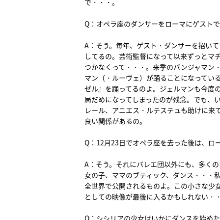
で・・・。
Q：オペラ座のダンサーをローマにゲスト
A：そう。毎年、ゲスト・ダンサーを招い
してるの。芸術監督になって以来ずっとマ
つかなくって・・・。来季のバンジャマン
マン（・ルーヴェ）が踊ることになってい
ゼル』を踊ってるのよ。ジェルマンも今度
局だめになってしまったのが残念。でも、
レール、アニエス・ルテステュも助けに来
良い関係があるの。
Q：12月23日でオペラ座を去った後は、
A：そう。それにバレエ団以外にも、多く
女の子、ママのブティック、ダンス・・・
全世界で公開されるものよ。この小さな少
としての映像が最後に入るかもしれない・
Q：シシリアの少女はいかにダンスを始め