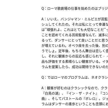
Q：ローマ歌劇場の仕事を始めたのはブリ
A：いいえ、バンジャマン・ミルピエが芸
シュしてくれたの。それは私にとって幸運
は''頑張れよ、これはとても大切なことだ
ことを認めてくれる芸術監督なんて、滅多に
るって、ダンサーにとって良いことだと思
が増えているわ。オペラ座を去った後、別
うでしょ。定年後、もちろん舞台は恋しく
し、それに観客からの反応も感じられて・
品も評価をする素晴らしい観客がいる。イ
ラムを提案したら、成功は期待できないの
Q：ではローマのプログラムは、ネオクラ
A：観客が好むのはクラシックなので、ク
『白鳥の湖』、『イン・ザ・ナイト』『コ
曲』、そしてパストールの『ボレロ』。ジ
ラムはダンサーの進歩ということも念頭に