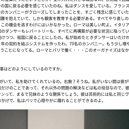
分の国に戻る必要を感じていたのね。私はダンスを愛している。フラン
数のカンパニーがクローズしてしまったことを、すごく残念に感じていた
困難を抱えていて、しかも観客を教育する必要がある。すべてやり直しの
、この機会を逃すわけにはいかなかった。ローマは美しい町よ。イタリ
団のダンサーもレパートリーも、すべてに再構築が必要な状況に陥って
続けつつ、祖国に戻ることにしたの。私が始めたときダンサーはいたけ
年の契約を結ぶシステムを作ったわ。70名のカンパニー。もう少し増
行うことになってる。ローマとパリで働く・・・このオーガナイズはな
仕事はどのようにしているのですか。
）がいて、私を助けてくれているの。右腕？そうね。私がいない間は彼が
面だけのことであって、それ以外の問題の解決などは私の役目なので、
マンって、まるで兄妹のような関係でしょう。彼は芸術的には私と同じ
おかげで、私はパリで心穏やかに踊れることができるのよ。