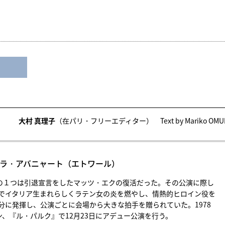
大村 真理子
（在パリ・フリーエディター） Text by Mariko OMU
エレオノーラ・アバニャート（エトワール）
話題の１つは引退宣言をしたマッツ・エクの復活だった。その公演に際し
でイタリア生まれらしくラテン女の炎を燃やし、情熱的ヒロイン役を
分に発揮し、公演ごとに会場から大きな拍手を贈られていた。1978
ン、『ル・パルク』で12月23日にアデュー公演を行う。