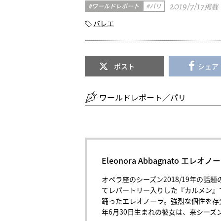
2019/7/17
ワールドレポート
パリ
掲載
バレエ
ポスト
シェア
ワールドレポート／パリ
Eleonora Abbagnato 
オペラ座のシーズン2018/19年の
てレパートリー入りした『カルメン』
踊ったエレオノーラ。強烈な個性を存
年6月30日生まれの彼女は、来シーズ