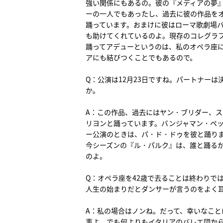
強い関係にもあるの。彼の『メディアの夢
ーの一人でもあったし、過去に彼の作品を
踊っています。おまけに彼はローマ歌劇場
も助けてくれているのよ。現存のコレグラ
踊ってアデューというのは、私のオペラ座
アにも結びつくことでもあるので。
Q：公演は12月23日ですね。パートナーは
か。
A：この作品、過去にはヤン・ブリダー、
リヨンと踊っています。バンジャマン・ペ
ー公演のときは、パ・ド・ドゥを彼と踊り
今シーズンの『ル・パルク』は、誰と踊る
のよ。
Q：オペラ座を42歳で去ることは終わりで
人生の始まりだとダンサーが言うのをよく
A：私の場合はノンね。だって、幸いなこ
事よ。でも何よりもイタリアのバレエ団か