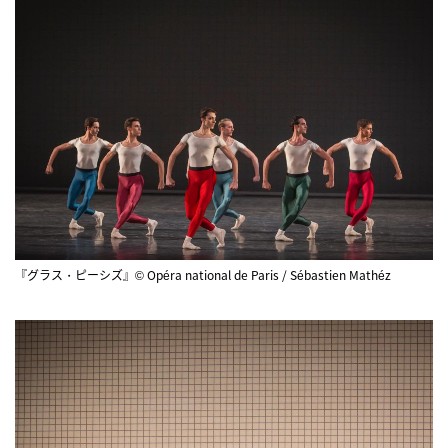
『グラス・ピーシズ』© Opéra national de Paris / Sébastien Mathéz