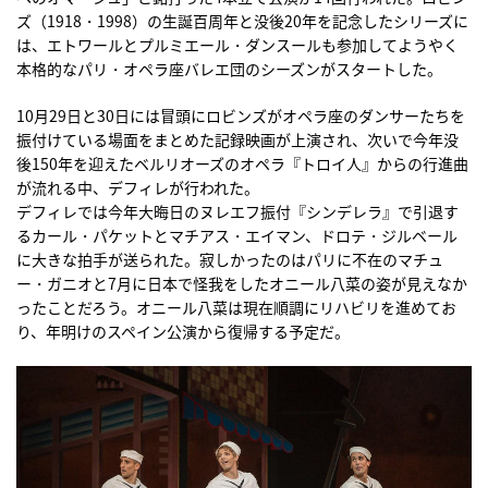
ズ（1918・1998）の生誕百周年と没後20年を記念したシリーズに
は、エトワールとプルミエール・ダンスールも参加してようやく
本格的なパリ・オペラ座バレエ団のシーズンがスタートした。
10月29日と30日には冒頭にロビンズがオペラ座のダンサーたちを
振付けている場面をまとめた記録映画が上演され、次いで今年没
後150年を迎えたベルリオーズのオペラ『トロイ人』からの行進曲
が流れる中、デフィレが行われた。
デフィレでは今年大晦日のヌレエフ振付『シンデレラ』で引退す
るカール・パケットとマチアス・エイマン、ドロテ・ジルベール
に大きな拍手が送られた。寂しかったのはパリに不在のマチュ
ー・ガニオと7月に日本で怪我をしたオニール八菜の姿が見えなか
ったことだろう。オニール八菜は現在順調にリハビリを進めてお
り、年明けのスペイン公演から復帰する予定だ。