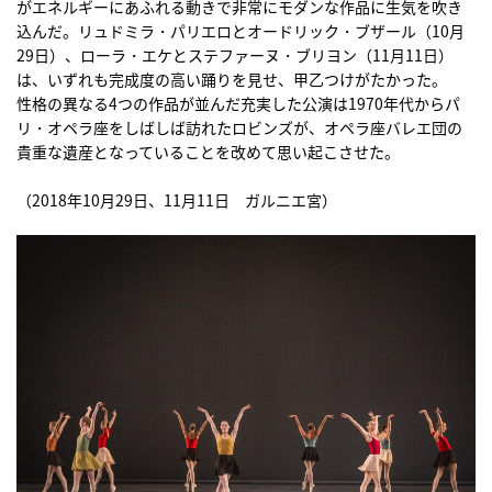
がエネルギーにあふれる動きで非常にモダンな作品に生気を吹き
込んだ。リュドミラ・パリエロとオードリック・ブザール（10月
29日）、ローラ・エケとステファーヌ・ブリヨン（11月11日）
は、いずれも完成度の高い踊りを見せ、甲乙つけがたかった。
性格の異なる4つの作品が並んだ充実した公演は1970年代からパ
リ・オペラ座をしばしば訪れたロビンズが、オペラ座バレエ団の
貴重な遺産となっていることを改めて思い起こさせた。
（2018年10月29日、11月11日 ガルニエ宮）