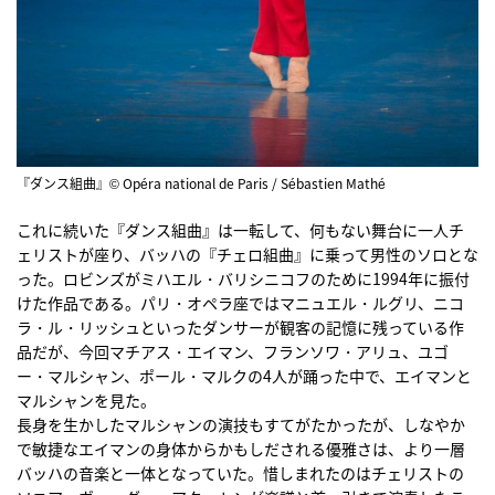
『ダンス組曲』© Opéra national de Paris / Sébastien Mathé
これに続いた『ダンス組曲』は一転して、何もない舞台に一人チ
ェリストが座り、バッハの『チェロ組曲』に乗って男性のソロとな
った。ロビンズがミハエル・バリシニコフのために1994年に振付
けた作品である。パリ・オペラ座ではマニュエル・ルグリ、ニコ
ラ・ル・リッシュといったダンサーが観客の記憶に残っている作
品だが、今回マチアス・エイマン、フランソワ・アリュ、ユゴ
ー・マルシャン、ポール・マルクの4人が踊った中で、エイマンと
マルシャンを見た。
長身を生かしたマルシャンの演技もすてがたかったが、しなやか
で敏捷なエイマンの身体からかもしだされる優雅さは、より一層
バッハの音楽と一体となっていた。惜しまれたのはチェリストの