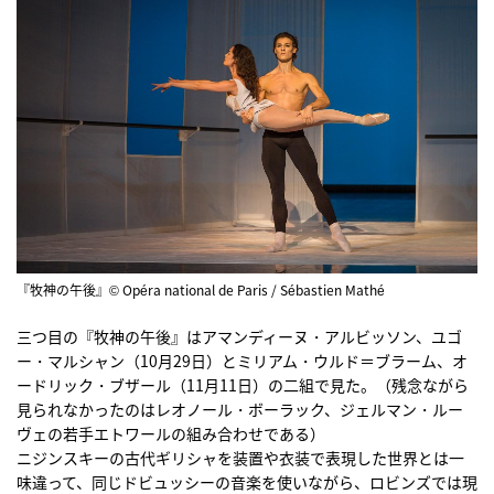
『牧神の午後』© Opéra national de Paris / Sébastien Mathé
三つ目の『牧神の午後』はアマンディーヌ・アルビッソン、ユゴ
ー・マルシャン（10月29日）とミリアム・ウルド＝ブラーム、オ
ードリック・ブザール（11月11日）の二組で見た。（残念ながら
見られなかったのはレオノール・ボーラック、ジェルマン・ルー
ヴェの若手エトワールの組み合わせである）
ニジンスキーの古代ギリシャを装置や衣装で表現した世界とは一
味違って、同じドビュッシーの音楽を使いながら、ロビンズでは現