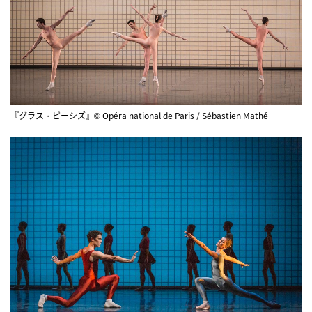
『グラス・ピーシズ』© Opéra national de Paris / Sébastien Mathé