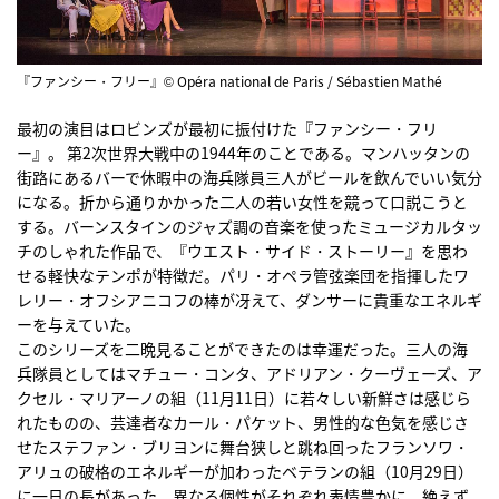
『ファンシー・フリー』© Opéra national de Paris / Sébastien Mathé
最初の演目はロビンズが最初に振付けた『ファンシー・フリ
ー』。 第2次世界大戦中の1944年のことである。マンハッタンの
街路にあるバーで休暇中の海兵隊員三人がビールを飲んでいい気分
になる。折から通りかかった二人の若い女性を競って口説こうと
する。バーンスタインのジャズ調の音楽を使ったミュージカルタッ
チのしゃれた作品で、『ウエスト・サイド・ストーリー』を思わ
せる軽快なテンポが特徴だ。パリ・オペラ管弦楽団を指揮したワ
レリー・オフシアニコフの棒が冴えて、ダンサーに貴重なエネルギ
ーを与えていた。
このシリーズを二晩見ることができたのは幸運だった。三人の海
兵隊員としてはマチュー・コンタ、アドリアン・クーヴェーズ、ア
クセル・マリアーノの組（11月11日）に若々しい新鮮さは感じら
れたものの、芸達者なカール・パケット、男性的な色気を感じさ
せたステファン・ブリヨンに舞台狭しと跳ね回ったフランソワ・
アリュの破格のエネルギーが加わったベテランの組（10月29日）
に一日の長があった。異なる個性がそれぞれ表情豊かに、絶えず