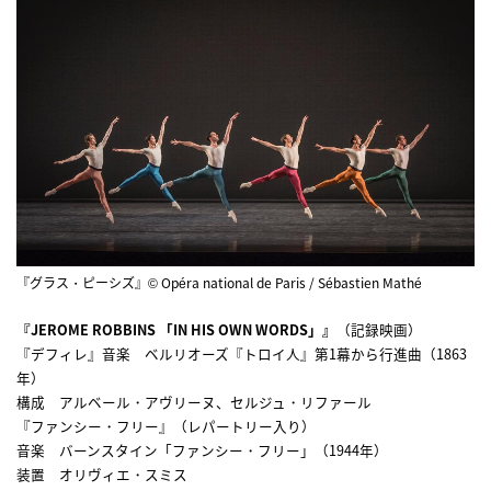
『グラス・ピーシズ』© Opéra national de Paris / Sébastien Mathé
『JEROME ROBBINS 「IN HIS OWN WORDS」』
（記録映画）
『デフィレ』音楽 ベルリオーズ『トロイ人』第1幕から行進曲（1863
年）
構成 アルベール・アヴリーヌ、セルジュ・リファール
『ファンシー・フリー』（レパートリー入り）
音楽 バーンスタイン「ファンシー・フリー」（1944年）
装置 オリヴィエ・スミス