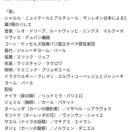
『泉』
シャルル・ニュイテールとアルチュール・サンレオン台本による2
幕3場のバレエ
音楽／レオ・ドリーブ、ルートヴィッヒ・ミンクス マルク＝オ
リヴィエ・デュパン編曲
コーン・ケッセルズ指揮パリ国立オペラ管弦楽団
振付／ジャン＝ギヨーム・バール
装置／エリック・リュフ
衣装／クリスチャン・ラクロワ
照明／ドミニック・ブリュギエール
ドラマツルギー／クレマン・エルヴィユー＝レジェとジャン＝ギ
ヨーム・バール
配役
ナイラ（泉の精）／リュドミラ・パリエロ
ジェミル（猟師）／カール・パケット
ヌーレッダ（カーンの婚約者）／イザベル・シアラヴォラ
モツドク（ヌーレッダの兄）／ヴァンサン・シャイエ
ザエル（ナイラの妖精）／マチアス・エイマン
ダジェ（カーンの寵姫）／ノルウェン・ダニエル