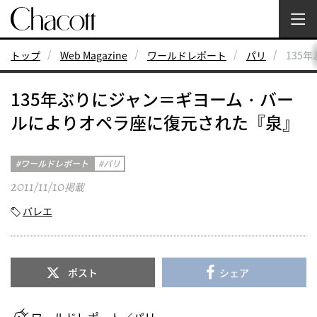
トップ
Web Magazine
ワールドレポート
パリ
135
135年ぶりにジャン＝ギヨーム・バー
ルによりオペラ座に復元された『泉』
ワールドレポート
パリ
2011/11/10
掲載
バレエ
ポスト
シェア