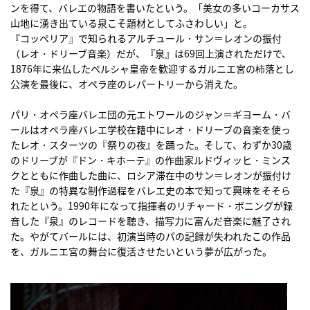
ンを得て、バレエの物語を書いたという。「美女の多いコーカサス
山地に湧き出ている泉こそ題材としてふさわしい」と。
『コッペリア』で知られるアルチュール・サン＝レオンの振付
（レオ・ドリーブ音楽）だが、『泉』は69回上演されただけで、
1876年に来仏したペルシャ皇帝を歓迎するガルニエ宮の杮落とし
公演を最後に、オペラ座のレパートリーから消えた。
パリ・オペラ座バレエ団の元エトワールのジャン＝ギヨーム・バ
ールはオペラ座バレエ学校在籍中にレオ・ドリーブの音楽を使っ
たレオ・スターツの『祭りの夜』を踊った。そして、わずか30歳
のドリーブが『ドン・キホーテ』の作曲家ルドヴィッヒ・ミンス
クとともに作曲した曲に、ロシア滞在中のサン＝レオンが振付け
た『泉』の特異な制作過程をバレエ史の本で知って興味をそそら
れたという。1990年になって指揮者のリチャード・ボニングが録
音した『泉』のレコードを聴き、描写力に富んだ音楽に魅了され
た。やがてバールには、初演当時のパの記録が失われたこの作品
を、ガルニエ宮の舞台に復活させたいという夢が広がった。