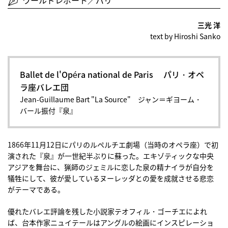
ワールドレポート／パリ
三光 洋
text by Hiroshi Sanko
Ballet de l'Opéra national de Paris パリ・オペ
ラ座バレエ団
Jean-Guillaume Bart "La Source" ジャン＝ギヨーム・
バール振付『泉』
1866年11月12日にパリのルペルチエ劇場（当時のオペラ座）で初
演された『泉』が一世紀半ぶりに蘇った。エキゾティックな中央
アジアを舞台に、猟師のジェミルに恋した泉の精ナイラが自分を
犠牲にして、彼が愛しているヌーレッダとの愛を成就させる悲恋
がテーマである。
優れたバレエ評論を残した小説家テオフィル・ゴーチエによれ
ば、台本作家ニュイテールはアングルの絵画にインスピレーショ