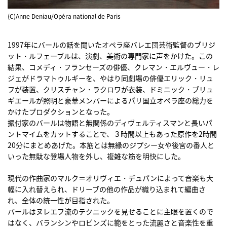
(C)Anne Deniau/Opéra national de Paris
1997年にバールの話を聞いたオペラ座バレエ団芸術監督のブリジ
ット・ルフェーブルは、演劇、美術の専門家に声をかけた。この
結果、コメディ・フランセーズの俳優、クレマン・エルヴュー・レ
ジェがドラマトゥルギーを、やはり同劇場の俳優エリック・リュ
フが装置、クリスチャン・ラクロワが衣装、ドミニック・ブリュ
ギエールが照明と豪華メンバーによるパリ国立オペラ座の総力を
かけたプロダクションとなった。
振付家のバールは物語と無関係のディヴェルティスマンと長いパ
ントマイムをカットすることで、３時間以上もあった原作を2時間
20分にまとめあげた。本筋とは無縁のジプシー女や後宮の番人と
いった無駄な登場人物を外し、複雑な筋を明快にした。
現代の作曲家のマルク＝オリヴィエ・デュパンによって音楽も大
幅に入れ替えられ、ドリーブの他の作品が織り込まれて編曲さ
れ、全体の統一性が目指された。
バールはヌレエフ流のテクニックを見せることに主眼を置くので
はなく、バランシンやロビンズに範をとった流麗さと音楽性を重