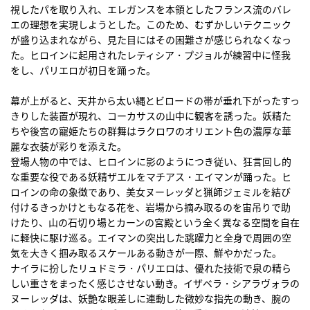
視したパを取り入れ、エレガンスを本領としたフランス流のバレ
エの理想を実現しようとした。このため、むずかしいテクニック
が盛り込まれながら、見た目にはその困難さが感じられなくなっ
た。ヒロインに起用されたレティシア・プジョルが練習中に怪我
をし、パリエロが初日を踊った。
幕が上がると、天井から太い縄とビロードの帯が垂れ下がったすっ
きりした装置が現れ、コーカサスの山中に観客を誘った。妖精た
ちや後宮の寵姫たちの群舞はラクロワのオリエント色の濃厚な華
麗な衣装が彩りを添えた。
登場人物の中では、ヒロインに影のようにつき従い、狂言回し的
な重要な役である妖精ザエルをマチアス・エイマンが踊った。ヒ
ロインの命の象徴であり、美女ヌーレッダと猟師ジェミルを結び
付けるきっかけともなる花を、岩場から摘み取るのを宙吊りで助
けたり、山の石切り場とカーンの宮殿という全く異なる空間を自在
に軽快に駆け巡る。エイマンの突出した跳躍力と全身で周囲の空
気を大きく掴み取るスケールある動きが一際、鮮やかだった。
ナイラに扮したリュドミラ・パリエロは、優れた技術で泉の精ら
しい重さをまったく感じさせない動き。イザベラ・シアラヴォラの
ヌーレッダは、妖艶な眼差しに連動した微妙な指先の動き、腕の