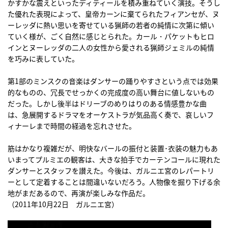
かすかな震えといったディティールを積み重ねていく演技。そうし
た優れた表現によって、皇帝カーンに棄てられたフィアンセが、ヌ
ーレッダに熱い思いを寄せている猟師の若者の純情に次第に傾い
ていく様が、ごく自然に感じとられた。カール・パケットもヒロ
インとヌーレッダの二人の女性から愛される猟師ジェミルの純情
を巧みに表していた。
第1部のミンスクの音楽はダンサーの踊りやすさという点では効果
的なものの、冗長でせっかくの完成度の高い舞台に値しないもの
だった。しかし後半はドリーブのめりはりのある情感豊かな曲
は、急展開するドラマをオーケストラが気品高く奏で、哀しいフ
ィナーレまで時間の経過を忘れさせた。
筋はかなり複雑だが、明快なバールの振付と装置･衣装の魅力もあ
いまってプルミエの観客は、大きな拍手でカーテンコールに現れた
ダンサーとスタッフを讃えた。今後は、ガルニエ宮のレパートリ
ーとして定着することは間違いないだろう。人物像を掘り下げる余
地がまだあるので、再演が楽しみな作品だ。
（2011年10月22日 ガルニエ宮）