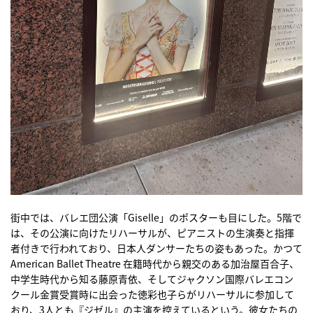
街中では、バレエ団公演「Giselle」のポスターも目にした。5階で
は、その公演に向けたリハーサルが、ピアニストの生演奏と指揮
者付きで行われており、日本人ダンサーたちの姿もあった。かつて
American Ballet Theatre 在籍時代から親交のある加治屋百合子、
中学生時代から知る藤原青依、そしてジャクソン国際バレエコン
クール金賞受賞時に出会った徳彩也子らがリハーサルに参加して
おり、3人とも『ジゼル』の主演を控えているという。彼女たちの