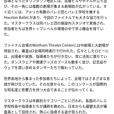
会場となったダウンタウン地区には、高層ビルやホテルが立ち並
び、その一角には複数の劇場が集まる劇場街が広がっている。す
ぐ近くには、アメリカ有数のバレエ団とバレエ学校を擁する
Houston Ballet があり、今回のファイナルでも大きな協力を行っ
た。マスタークラスは同バレエ団の施設内スタジオで実施され、
参加者たちは世界トップレベルの環境の中で学ぶ機会を得てい
た。
ファイナル会場のWortham Theater Centerには中劇場と大劇場が
併設され、審査は2会場同時進行で行われた。広々としたロビーに
は、出場者や家族、指導者たちが行き交い、常に活気に満ちてい
た。ダンスウェアや関連グッズのブースも数多く並び、記念品や
ウェアを買い求めるダンサーたちで賑わっていた。
世界各地から集まった参加者たちによって、会場ではさまざまな言
語が飛び交っていた。その光景からも、このコンクールが国際的
な知名度と影響力を持つ大会であることが伝わってくる。
マスタークラスは年齢別カテゴリーごとに行われ、各国のバレエ
学校校長や指導者たちが講師を務めた。日本からも蔵健太氏が審
査員として招待され、熱心に指導する姿が見られた。