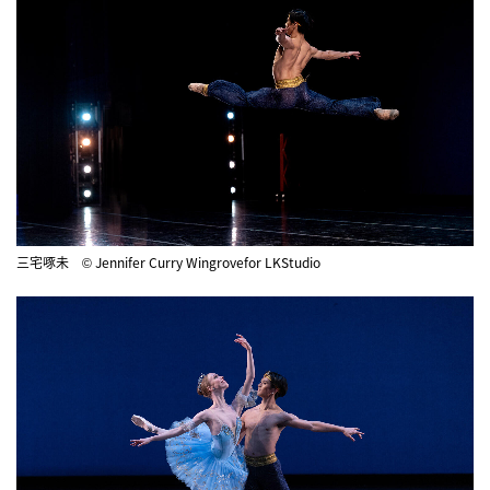
三宅啄未 © Jennifer Curry Wingrovefor LKStudio