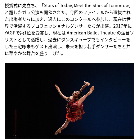
授賞式に先立ち、「Stars of Today, Meet the Stars of Tomorrow」
と題したガラ公演も開催された。今回のファイナルから選抜され
た出場者たちに加え、過去にこのコンクールへ参加し、現在は世
界で活躍するプロフェッショナルダンサーたちが出演。2017年に
YAGPで第1位を受賞し、現在は American Ballet Theatre の注目ソ
リストとして活躍し、過去にダンスキューブでもインタビューを
した三宅啄未もゲスト出演し、未来を担う若手ダンサーたちと共
に華やかな舞台を盛り上げた。