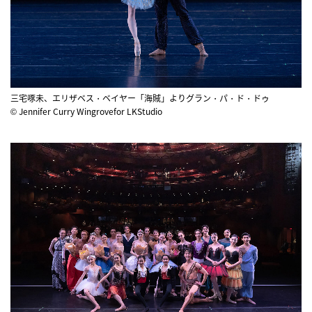
三宅啄未、エリザベス・ベイヤー「海賊」よりグラン・パ・ド・ドゥ
© Jennifer Curry Wingrovefor LKStudio