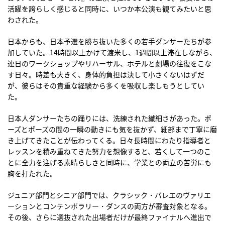
活躍を誇らしく感じると同時に、いつか本公演も観てみたいと思
わされた。
日本からも、日本予選を勝ち抜いた多くの若手ダンサーたちが参
加していた。14時間以上かけて渡米し、1週間以上滞在しながら、
連日のワークショップやリハーサル、ホテルと劇場の往復をこな
す日々。時差も大きく、身体的負担は決して小さくないはずだ
が、彼らはその貴重な経験から多くを吸収し楽しもうとしてい
た。
日本人ダンサーたちの踊りには、洗練された繊細さがあった。ポ
ーズとポーズの間の一瞬の動きにも気を抜かず、細部まで丁寧に磨
き上げてきたことが伝わってくる。日々長時間にわたり指導者と
レッスンを積み重ねてきた努力を想像すると、若くして一つのこ
とに全力を注げる素晴らしさと同時に、学業との両立の苦労にも
胸を打たれた。
ジュニア部門とシニア部門では、クラシック・バレエのヴァリエ
ーションとコンテンポラリー・ダンスの両方が審査対象となる。
その後、さらに選抜された出場者だけが最終ファイナルへ進出で