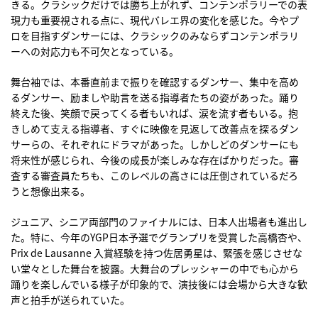
きる。クラシックだけでは勝ち上がれず、コンテンポラリーでの表
現力も重要視される点に、現代バレエ界の変化を感じた。今やプ
ロを目指すダンサーには、クラシックのみならずコンテンポラリ
ーへの対応力も不可欠となっている。
舞台袖では、本番直前まで振りを確認するダンサー、集中を高め
るダンサー、励ましや助言を送る指導者たちの姿があった。踊り
終えた後、笑顔で戻ってくる者もいれば、涙を流す者もいる。抱
きしめて支える指導者、すぐに映像を見返して改善点を探るダン
サーらの、それぞれにドラマがあった。しかしどのダンサーにも
将来性が感じられ、今後の成長が楽しみな存在ばかりだった。審
査する審査員たちも、このレベルの高さには圧倒されているだろ
うと想像出来る。
ジュニア、シニア両部門のファイナルには、日本人出場者も進出し
た。特に、今年のYGP日本予選でグランプリを受賞した高橋杏や、
Prix de Lausanne 入賞経験を持つ佐居勇星は、緊張を感じさせな
い堂々とした舞台を披露。大舞台のプレッシャーの中でも心から
踊りを楽しんでいる様子が印象的で、演技後には会場から大きな歓
声と拍手が送られていた。