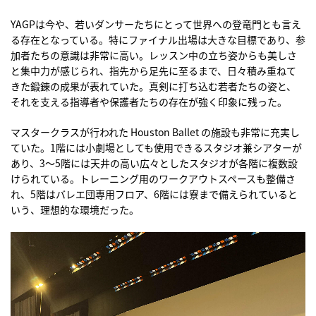
YAGPは今や、若いダンサーたちにとって世界への登竜門とも言え
る存在となっている。特にファイナル出場は大きな目標であり、参
加者たちの意識は非常に高い。レッスン中の立ち姿からも美しさ
と集中力が感じられ、指先から足先に至るまで、日々積み重ねて
きた鍛錬の成果が表れていた。真剣に打ち込む若者たちの姿と、
それを支える指導者や保護者たちの存在が強く印象に残った。
マスタークラスが行われた Houston Ballet の施設も非常に充実し
ていた。1階には小劇場としても使用できるスタジオ兼シアターが
あり、3～5階には天井の高い広々としたスタジオが各階に複数設
けられている。トレーニング用のワークアウトスペースも整備さ
れ、5階はバレエ団専用フロア、6階には寮まで備えられていると
いう、理想的な環境だった。