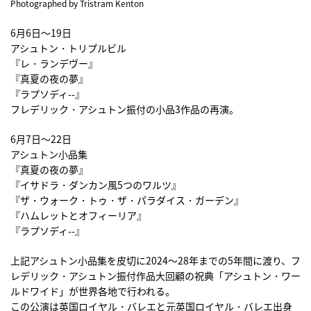
Photographed by Tristram Kenton
6月6日〜19日
アシュトン・トリプルビル
『レ・ランデヴー』
『真夏の夜の夢』
『ラプソディ--』
フレデリック・アシュトン振付の小品3作品の再演。
6月7日〜22日
アシュトン小品集
『真夏の夜の夢』
『イサドラ・ダンカン風5つのワルツ』
『ザ・ウォーク・トゥ・ザ・パラダイス・ガーデン』
『ハムレットとオフィーリア』
『ラプソディ--』
上記アシュトン小品集を皮切に2024〜28年までの5年間に渡り、フ
レデリック・アシュトン振付作品大回顧の祝典「アシュトン・ワー
ルドワイド」が世界各地で行われる。
この公演は英国ロイヤル・バレエと元英国ロイヤル・バレエ出身