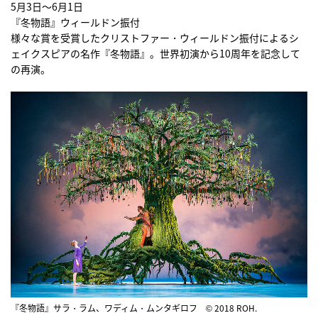
5月3日〜6月1日
『冬物語』ウィールドン振付
様々な賞を受賞したクリストファー・ウィールドン振付によるシ
ェイクスピアの名作『冬物語』。世界初演から10周年を記念して
の再演。
『冬物語』サラ・ラム、ワディム・ムンタギロフ © 2018 ROH.