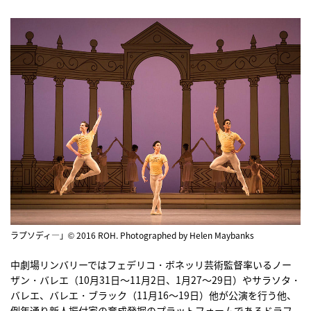
ラプソディ―」© 2016 ROH. Photographed by Helen Maybanks
中劇場リンバリーではフェデリコ・ボネッリ芸術監督率いるノー
ザン・バレエ（10月31日〜11月2日、1月27〜29日）やサラソタ・
バレエ、バレエ・ブラック（11月16〜19日）他が公演を行う他、
例年通り新人振付家の育成発掘のプラットフォームであるドラフ