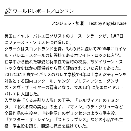
ワールドレポート／ロンドン
アンジェラ・加瀬
Text by Angela Kase
英国ロイヤル・バレエ団ソリストのリース・クラークが、1月7日
にファースト・ソリストに昇進した。
クラークはスコットランド出身。3人の兄に続いて2006年にロイヤ
ル・バレエ・スクールの初等科であるホワイト・ロッジに入学。
在学中から優れた容姿と将来性で当時の校長、故ゲイリーン・ス
トック女史ほかの関係者から高く評価されていた逸材であった。
2012年に16歳でイギリスのバレエ学校で4年以上学んだティーンを
対象とする国内コンクール、ヤング・ブリティッシュ・ダンサー
ズ・オヴ・ザ・イヤーの覇者となり、翌2013年に英国ロイヤル・
バレエに入団した。
入団以来『くるみ割り人形』の王子、『シルヴィア』のアミン
タ、『眠れる森の美女』の王子、『マノン』のデ・グリューなど
全幕作品の主役や、『冬物語』のポリクセンのような準主役、
『アフター・ザ・レイン』『ストラップレス』などの小品でも主
役・準主役を踊り、順調に昇進を続けていた。