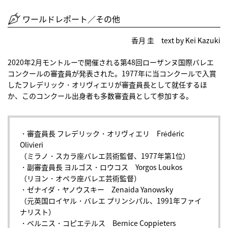
ワールドレポート／その他
香月 圭 text by Kei Kazuki
2020年2月モントルーで開催される第48回ローザンヌ国際バレエ
コンクールの審査員が発表された。1977年に当コンクールで入賞
したフレデリック・オリヴィエリが審査員長として就任するほ
か、このコンクール出身者も多数審査員として参加する。
・審査員長 フレデリック・オリヴィエリ Frédéric
Olivieri
（ミラノ・スカラ座バレエ芸術監督、1977年第1位）
・副審査員長 ヨルゴス・ロウコス Yorgos Loukos
（リヨン・オペラ座バレエ芸術監督）
・ゼナイダ・ヤノウスキー Zenaida Yanowsky
（元英国ロイヤル・バレエ プリンシパル、1991年ファイ
ナリスト）
・ベルニス・コピエテルス Bernice Coppieters