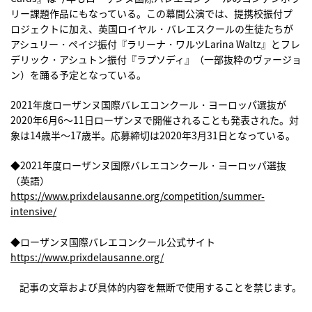
リー課題作品にもなっている。この幕間公演では、提携校振付プ
ロジェクトに加え、英国ロイヤル・バレエスクールの生徒たちが
アシュリー・ペイジ振付『ラリーナ・ワルツLarina Waltz』とフレ
デリック・アシュトン振付『ラプソディ』（一部抜粋のヴァージョ
ン）を踊る予定となっている。
2021年度ローザンヌ国際バレエコンクール・ヨーロッパ選抜が
2020年6月6〜11日ローザンヌで開催されることも発表された。対
象は14歳半〜17歳半。応募締切は2020年3月31日となっている。
◆2021年度ローザンヌ国際バレエコンクール・ヨーロッパ選抜
（英語）
https://www.prixdelausanne.org/competition/summer-
intensive/
◆ローザンヌ国際バレエコンクール公式サイト
https://www.prixdelausanne.org/
記事の文章および具体的内容を無断で使用することを禁じます。