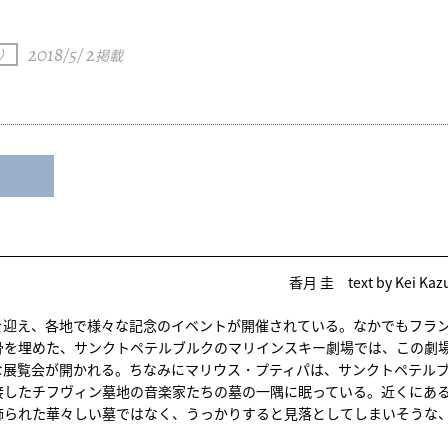
2018/5/ 2
）
掲載
香月 圭 text by Kei Kaz
0年を迎え、各地で様々な記念のイベントが開催されている。なかでもフラ
骨を埋めた、サンクトペテルブルクのマリインスキー劇場では、この劇
な展覧会が開かれる。ちなみにマリウス・プティパは、サンクトペテル
接したチフヴィン墓地の音楽家たちの墓の一隅に眠っている。近くにあ
飾られた華々しい墓ではなく、うっかりすると見落としてしまいそうな