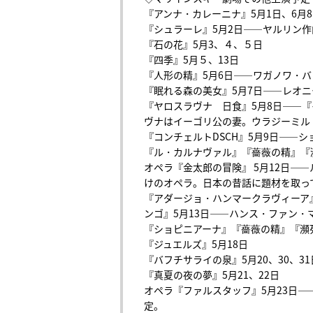
『アンナ・カレーニナ』5月1日、6月
『シュラーレ』5月2日――ヤルリン作
『石の花』5月3、４、５日
『四季』5月５、13日
『人形の精』5月6日――ワガノワ・
『眠れる森の美女』5月7日――レオ
『ヤロスラヴナ 日食』5月8日――
ヴナはイーゴリ公の妻。ウラジーミル
『コンチェルトDSCH』5月9日――
『ル・カルナヴァル』『薔薇の精』『
オペラ『金太郎の冒険』 5月12日――ル
けのオペラ。日本の昔話に題材を取っ
『アダージョ・ハンマークラヴィーア
ンゴ』5月13日――ハンス・ファン・
『ショピニアーナ』『薔薇の精』『瀕
『ジュエルズ』5月18日
『バフチサライの泉』5月20、30、31
『真夏の夜の夢』5月21、22日
オペラ『ファルスタッフ』5月23日―
定。