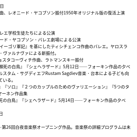
8日
曲、レオニード・ヤコブソン振付1950年オリジナル版の復活上演
バレエ学校生徒たちによる公演
ニード・ヤコブソン・バレエ劇場による公演
『イーゴリ軍記』を基にしたティシチェンコ作曲のバレエ。ヤロスラ
・ヴァルナヴァによる新振付。
ショスタコーヴィチ作曲、ラトマンスキー振付
瀕死の白鳥』『シェヘラザード』5月12日――フォーキン作品の夕べ
スタム・サグディエフRustam Sagdiev音楽・台本による子ども向
ている。
』『ソロ』『２つのカップルのためのヴァリエーション』『5つのタ
マーネン作品集
死の白鳥』『シェヘラザード』5月14日――フォーキン作品の夕べ
日
―第26回白夜音楽祭オープニング作品。音楽祭の詳細プログラムは未