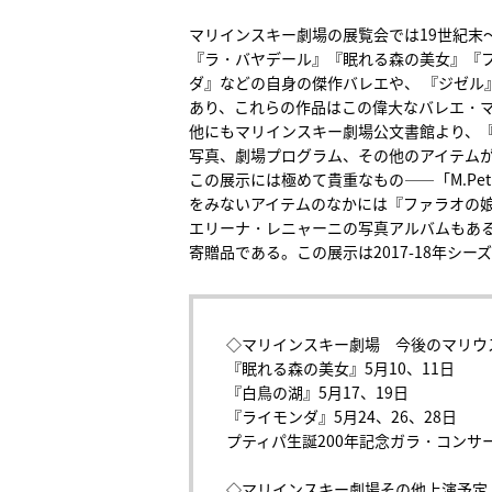
マリインスキー劇場の展覧会では19世紀末
『ラ・バヤデール』『眠れる森の美女』『
ダ』などの自身の傑作バレエや、 『ジゼル
あり、これらの作品はこの偉大なバレエ・
他にもマリインスキー劇場公文書館より、
写真、劇場プログラム、その他のアイテム
この展示には極めて貴重なもの――「M.Pe
をみないアイテムのなかには『ファラオの
エリーナ・レニャーニの写真アルバムもあ
寄贈品である。この展示は2017-18年シ
◇マリインスキー劇場 今後のマリウ
『眠れる森の美女』5月10、11日
『白鳥の湖』5月17、19日
『ライモンダ』5月24、26、28日
プティパ生誕200年記念ガラ・コンサー
◇マリインスキー劇場その他上演予定