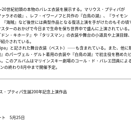
〜20世紀初頭の本物のバレエ衣装を展示する。マリウス・プティパが
ファラオの娘』、レフ・イワーノフと共作の『白鳥の湖』、『ライモン
』『海賊』など後世には典型作品となる復活上演を手がけたのもその頃
マスターのおかげで今日まで生命を保ち世界中で盛んに上演されている
『ドン・キホーテ』や『タリスマン』の衣装や舞台の小道具や上演目録
が紹介されている。
tipa」と記された舞台衣装（ベスト）――も含まれている。また、他に
娘』のパーヴェル・ゲルト着用の衣装や『白鳥の湖』で初主役を務めた
る。このアルバムはマリインスキー劇場のコール・ド・バレエ団員によ
ーズンの終わり8月中まで開催予定。
ス・プティパ生誕200年記念上演作品
ト 5月25日