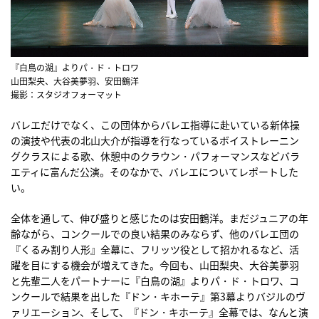
『白鳥の湖』よりパ・ド・トロワ
山田梨央、大谷美夢羽、安田鶴洋
撮影：スタジオフォーマット
バレエだけでなく、この団体からバレエ指導に赴いている新体操
の演技や代表の北山大介が指導を行なっているボイストレーニン
グクラスによる歌、休憩中のクラウン・パフォーマンスなどバラ
エティに富んだ公演。そのなかで、バレエについてレポートした
い。
全体を通して、伸び盛りと感じたのは安田鶴洋。まだジュニアの年
齢ながら、コンクールでの良い結果のみならず、他のバレエ団の
『くるみ割り人形』全幕に、フリッツ役として招かれるなど、活
躍を目にする機会が増えてきた。今回も、山田梨央、大谷美夢羽
と先輩二人をパートナーに『白鳥の湖』よりパ・ド・トロワ、コ
ンクールで結果を出した『ドン・キホーテ』第3幕よりバジルのヴ
ァリエーション、そして、『ドン・キホーテ』全幕では、なんと演