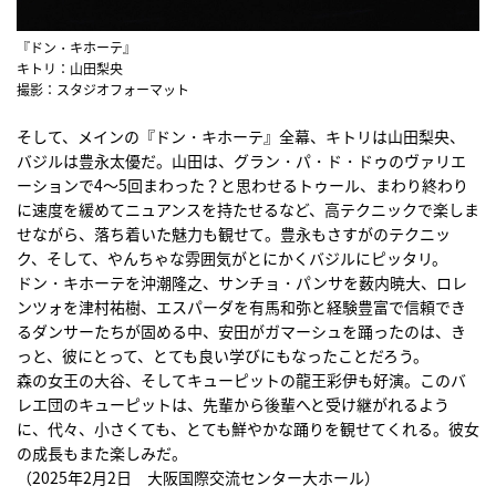
『ドン・キホーテ』
キトリ：山田梨央
撮影：スタジオフォーマット
そして、メインの『ドン・キホーテ』全幕、キトリは山田梨央、
バジルは豊永太優だ。山田は、グラン・パ・ド・ドゥのヴァリエ
ーションで4～5回まわった？と思わせるトゥール、まわり終わり
に速度を緩めてニュアンスを持たせるなど、高テクニックで楽しま
せながら、落ち着いた魅力も観せて。豊永もさすがのテクニッ
ク、そして、やんちゃな雰囲気がとにかくバジルにピッタリ。
ドン・キホーテを沖潮隆之、サンチョ・パンサを薮内暁大、ロレ
ンツォを津村祐樹、エスパーダを有馬和弥と経験豊富で信頼でき
るダンサーたちが固める中、安田がガマーシュを踊ったのは、き
っと、彼にとって、とても良い学びにもなったことだろう。
森の女王の大谷、そしてキューピットの龍王彩伊も好演。このバ
レエ団のキューピットは、先輩から後輩へと受け継がれるよう
に、代々、小さくても、とても鮮やかな踊りを観せてくれる。彼女
の成長もまた楽しみだ。
（2025年2月2日 大阪国際交流センター大ホール）