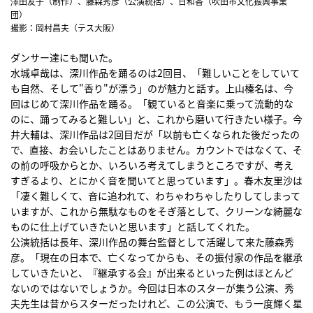
澤田友子（制作）、藤森秀彦（公演統括）、日和香（吹田市文化振興事業
団）
撮影：岡村昌夫（テス大阪）
ダンサー達にも聞いた。
水城卓哉は、深川作品を踊るのは2回目、「難しいことをしていて
も自然、そして"香り"が漂う」のが魅力と話す。上山榛名は、今
回はじめて深川作品を踊る。「観ていると音楽に乗って流動的な
のに、踊ってみると難しい」と、これから磨いて行きたい様子。今
井大輔は、深川作品は2回目だが「以前も亡くなられた後だったの
で、直接、お会いしたことはありません。カウントではなくて、そ
の前の呼吸からとか、いろいろ考えてしまうところですが、考え
すぎるより、とにかく音を聞いてと思っています」。春木友里沙は
「凄く難しくて、音に追われて、わちゃわちゃしたりしてしまって
いますが、これから無駄なものをそぎ落として、クリーンな綺麗な
ものに仕上げていきたいと思います」と話してくれた。
公演統括は長年、深川作品の舞台監督として活躍して来た藤森秀
彦。「現在の日本で、亡くなってからも、その振付家の作品を継承
していきたいと、『継承する会』が出来るといった例はほとんど
ないのではないでしょうか。今回は日本のスターが集う公演、秀
夫先生は昔からスターだったけれど、この公演で、もう一度輝く星