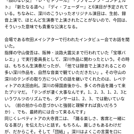
ト』『新たなる道へ』『ディ・フェーダー』と6演目が予定されて
いる。ちなみに、深川のこういったオリジナル演目は、生前、録
音上演で、ほとんど生演奏で上演されたことがないので、今回は、
そういった意味でも貴重な公演となる。
会場である吹田メイシアターで行われたインタビュー会でお話を聞
いた。
指揮の守山俊吾は、阪神・淡路大震災まで行われていた「宝塚バ
レエ」」で実行委員長として、深川作品に関わったという。その時
は、もちろん生演奏だったが、「他では録音で上演されることの
多い深川作品を、自然な音楽で観ていただきたい」。その守山の
深川のテンポの取り方についての話を継いでくれたのは、レペテ
ィトアの太田由利。深川の帰国直後から、多くの作品を踊って来
たプリマだ。「テンポが凄く大事なんです。1、2、3、1、2、3と
いうワルツのリズムでも、ダンサーは1、2、3、では動いていな
い。（前の拍からの息づかいと強弱と理解すれば良いだろう
か）、でも、最終的には合って来るんです」
同じくレペティトアの大寺資二は、「踊る楽しさ、客席と一緒に
なる喜び」を伝えたいと話す。もちろん、厳しさもあるわけだ
が、だからこそ。そして「団結」。深川はよくこの言葉を口に