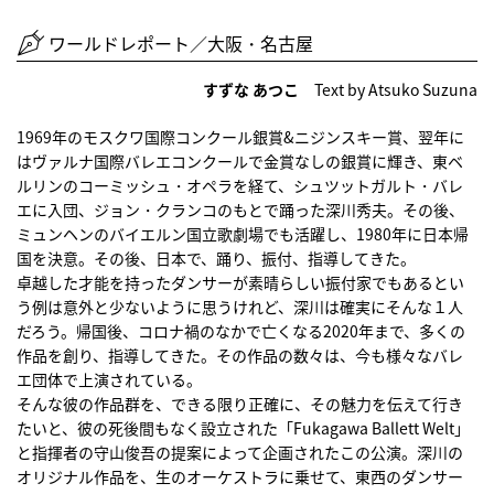
ワールドレポート／大阪・名古屋
すずな あつこ
Text by Atsuko Suzuna
1969年のモスクワ国際コンクール銀賞&ニジンスキー賞、翌年に
はヴァルナ国際バレエコンクールで金賞なしの銀賞に輝き、東ベ
ルリンのコーミッシュ・オペラを経て、シュツットガルト・バレ
エに入団、ジョン・クランコのもとで踊った深川秀夫。その後、
ミュンヘンのバイエルン国立歌劇場でも活躍し、1980年に日本帰
国を決意。その後、日本で、踊り、振付、指導してきた。
卓越した才能を持ったダンサーが素晴らしい振付家でもあるとい
う例は意外と少ないように思うけれど、深川は確実にそんな１人
だろう。帰国後、コロナ禍のなかで亡くなる2020年まで、多くの
作品を創り、指導してきた。その作品の数々は、今も様々なバレ
エ団体で上演されている。
そんな彼の作品群を、できる限り正確に、その魅力を伝えて行き
たいと、彼の死後間もなく設立された「Fukagawa Ballett Welt」
と指揮者の守山俊吾の提案によって企画されたこの公演。深川の
オリジナル作品を、生のオーケストラに乗せて、東西のダンサー