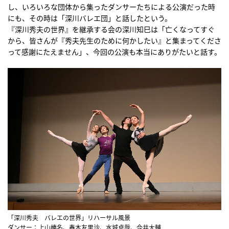
し、いろいろな団体から集ったダンサーたちによる公演だった時
にも、その時は「深川バレエ団」と話したという。
『深川秀夫の世界』を継承する会の深川知巳は「亡くなってすぐ
から、皆さんが『秀夫先生のために何かしたい』と集まってくださ
って感謝にたえません」、今回の公演も本当にありがたいと話す。
「深川秀夫 バレエの世界」リハーサル風景
ダンサー：上山榛名、春木友里沙、水城卓哉、今井大輔