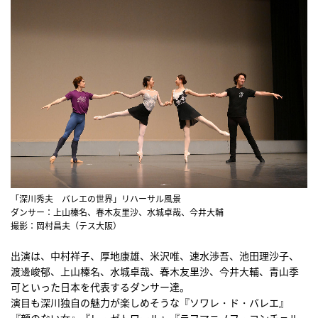
「深川秀夫 バレエの世界」リハーサル風景
ダンサー：上山榛名、春木友里沙、水城卓哉、今井大輔
撮影：岡村昌夫（テス大阪）
出演は、中村祥子、厚地康雄、米沢唯、速水渉吾、池田理沙子、
渡邊峻郁、上山榛名、水城卓哉、春木友里沙、今井大輔、青山季
可といった日本を代表するダンサー達。
演目も深川独自の魅力が楽しめそうな『ソワレ・ド・バレエ』
『顔のない女』『レ・ゼトワール』『ラフマニノフ・コンチェル