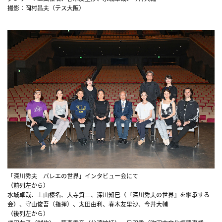
撮影：岡村昌夫（テス大阪）
「深川秀夫 バレエの世界」インタビュー会にて
（前列左から）
水城卓哉、上山榛名、大寺資二、深川知巳（『深川秀夫の世界』を継承する
会）、守山俊吾（指揮）、太田由利、春木友里沙、今井大輔
（後列左から）