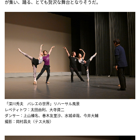
が集い、踊る、とても贅沢な舞台となりそうだ。
「深川秀夫 バレエの世界」リハーサル風景
レペティトワ：太田由利、大寺資二
ダンサー：上山榛名、春木友里沙、水城卓哉、今井大輔
撮影：岡村昌夫（テス大阪）