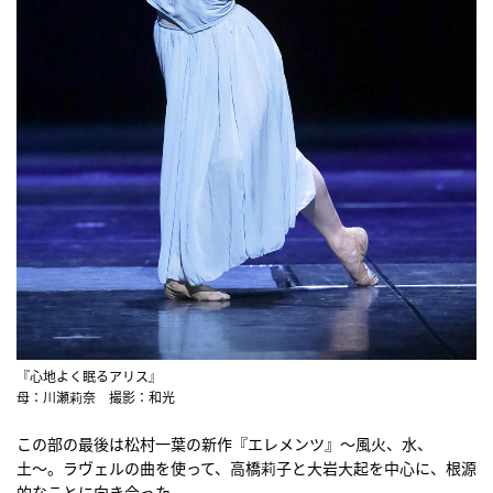
『心地よく眠るアリス』
母：川瀬莉奈 撮影：和光
この部の最後は松村一葉の新作『エレメンツ』〜風火、水、
土〜。ラヴェルの曲を使って、高橋莉子と大岩大起を中心に、根源
的なことに向き合った。