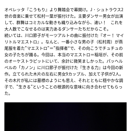
オペレッタ『こうもり』より舞踏会で幕開け。J・シュトラウス2
世の音楽に乗せて松村一葉が振付けた。主要ダンサー男女が出演
して、群舞はコミカルな動きも織り込みながら、速い！ これを
大人数でこなせるのは実力あるダンサーたちだからこそ。
続いては、川口節子がモーツアルトの曲に振付けた『オー！ マイ
リトルマエストロ』。なんと、一番小さな男の子（松村周）が燕
尾服を着た"マエストロ"＝"指揮者"で、その向こうでチュチュの
女の子たちが踊る。今回は、本当のマエストロ＝稲垣が、その前
のオーケストラピットにいて、余計に微笑ましかった。パッヘル
ベルの「カノン」に川口節子が振付けた『生きる力』は今回の新
作。立てられた木片の左右に男女9カップル、加えて子供が2人。
その木片が私には墓標のようにも思え、それとともに穏やかな調
子で、"生きる"ということの根源的な意味に向き合わせてもらっ
た。