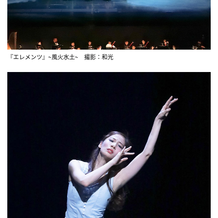
『エレメンツ』~風火水土~ 撮影：和光