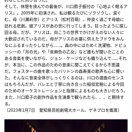
そして、休憩を挟んでの最後が、川口節子振付の『心地よく眠るア
リス』。2009年に初演され、私は観るたびにゾクゾクし、涙ぐ
む。母（川瀬莉奈）とアリス（松村百萌）、仲良く過ごす母娘に
訪れる悲劇。娘アリスがあの世に行ってしまう。狂ったように探し
回る母。だが、アリスは、向こうの世界でかけがえのない人々に
大歓迎されているのだ。母がアリスのお墓に供えたブドウをみん
なにふるまったりしながら......。森の中にはためく洗濯物、ドビュ
ッシーの「月の光」や「亜麻色の乙女」など誰もが聞いたことの
ある音楽を使いながら、ジョン・ケージなども織り込んで......それ
が、本当に、この作品のための音楽に聞こえてくるから不思議
だ。フォスターの曲を歌ったバリトンの森寿美の歌声も心に響い
た。そんなに音楽全体がしっくりくるのは、川口の選曲のセンス
はもちろんだが、バレエと丁寧に向き合った稲垣宏樹による今回
のためのオーケストレーションと指揮によるものも大きいだろう。
また、川口節子の創作作品を生演奏で観られたら、、、と期待す
る。
（2023年1月7日 愛知県芸術劇場大ホール、ゲネプロを鑑賞）