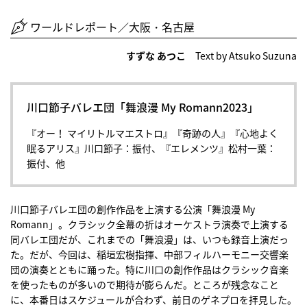
ワールドレポート／大阪・名古屋
すずな あつこ
Text by Atsuko Suzuna
川口節子バレエ団「舞浪漫 My Romann2023」
『オー！ マイリトルマエストロ』『奇跡の人』『心地よく
眠るアリス』川口節子：振付、『エレメンツ』松村一葉：
振付、他
川口節子バレエ団の創作作品を上演する公演「舞浪漫 My
Romann」。クラシック全幕の折はオーケストラ演奏で上演する
同バレエ団だが、これまでの「舞浪漫」は、いつも録音上演だっ
た。だが、今回は、稲垣宏樹指揮、中部フィルハーモニー交響楽
団の演奏とともに踊った。特に川口の創作作品はクラシック音楽
を使ったものが多いので期待が膨らんだ。ところが残念なこと
に、本番日はスケジュールが合わず、前日のゲネプロを拝見した。