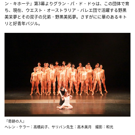
ン・キホーテ』第3幕よりグラン・パ・ド・ドゥは、この団体で育
ち、現在、ウエスト・オーストラリア・バレエ団で活躍する野黒
美茉夢とその双子の兄弟・野黒美拓夢。さすがにに華のあるキト
リと好青年バジル。
『奇跡の人』
ヘレン・ケラー：高橋莉子、サリバン先生：高木美月 撮影：和光