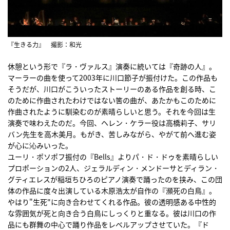
『生きる力』 撮影：和光
休憩という形で『ラ・ヴァルス』演奏に続いては『奇跡の人』。
マーラーの曲を使って2003年に川口節子が振付けた。この作品も
そうだが、川口がこういったストーリーのある作品を創る時、こ
のために作曲されたわけではない筈の曲が、あたかもこのために
作曲されたように馴染むのが素晴らしいと思う。それを今回は生
演奏で味わえたのだ。今回、ヘレン・ケラー役は高橋莉子、サリ
バン先生を高木美月。もがき、苦しみながら、やがて前へ進む姿
が心に沁みいった。
ユーリ・ポソポフ振付の『Bells』よりパ・ド・ドゥを素晴らしい
プロポーションの2人、ジェラルディン・メンドーサとディラン・
グティエレスが稲垣ちひろのピアノ演奏で踊ったのを挟み、この団
体の作品に度々出演している木原浩太が自作の『瀕死の白鳥』。
やはり"生死"に向き合わせてくれる作品。彼の透明感ある中性的
な雰囲気が死と向き合う白鳥にしっくりと重なる。彼は川口の作
品にも群舞の中心で踊り作品をレベルアップさせていた。『ド