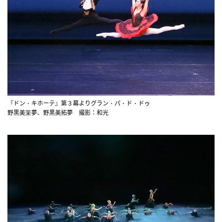
『ドン・キホーテ』第３幕よりグラン・パ・ド・ドゥ
野黒美茉夢、野黒美拓夢 撮影：和光