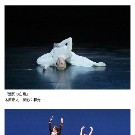
『瀕死の白鳥』
木原浩太 撮影：和光