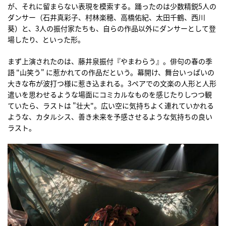
が、それに留まらない表現を模索する。踊ったのは少数精鋭5人の
ダンサー（石井真彩子、村林楽穂、高橋佑紀、太田千鶴、西川
葵）と、3人の振付家たちも、自らの作品以外にダンサーとして登
場したり、といった形。
まず上演されたのは、藤井泉振付『やまわらう』。俳句の春の季
語 "山笑う" に惹かれての作品だという。幕開け、舞台いっぱいの
大きな布が波打つ様に惹き込まれる。3ペアでの文楽の人形と人形
遣いを思わせるような場面にコミカルなものを感じたりしつつ観
ていたら、ラストは "壮大"。広い空に気持ちよく連れていかれる
ような、カタルシス、善き未来を予感させるような気持ちの良い
ラスト。