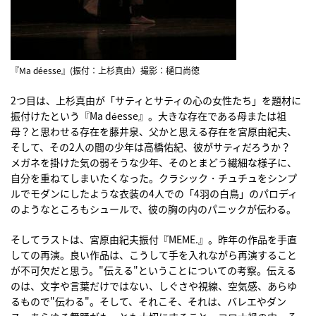
『Ma déesse』(振付：上杉真由）撮影：樋口尚徳
2つ目は、上杉真由が「サティとサティの心の女性たち」を題材に
振付けたという『Ma déesse』。大きな存在である母または祖
母？と思わせる存在を藤井泉、父かと思える存在を宮原由紀夫、
そして、その2人の間の少年は高橋佑紀、彼がサティだろうか？
メガネを掛けた気の弱そうな少年、そのとまどう繊細な様子に、
自分を重ねてしまいたくなった。クラシック・チュチュをシンプ
ルでモダンにしたような衣装の4人での「4羽の白鳥」のパロディ
のようなところもシュールで、彼の胸の内のパニックが伝わる。
そしてラストは、宮原由紀夫振付『MEME.』。昨年の作品を手直
しての再演。良い作品は、こうして手を入れながら再演すること
が不可欠だと思う。"伝える"ということについての考察。伝える
のは、文字や言葉だけではない、しぐさや視線、空気感、あらゆ
るもので"伝わる"。そして、それこそ、それは、バレエやダン