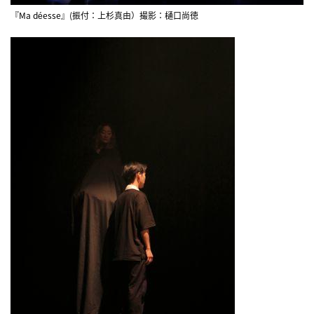
『Ma déesse』(振付：上杉真由）撮影：樋口尚徳