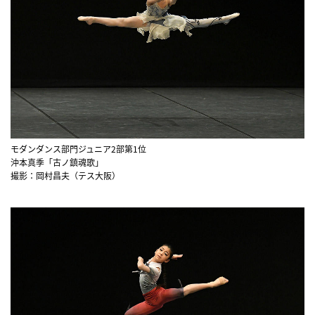
モダンダンス部門ジュニア2部第1位
沖本真季「古ノ鎮魂歌」
撮影：岡村昌夫（テス大阪）