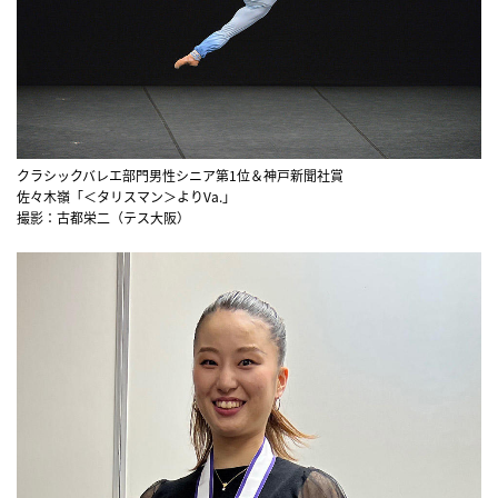
クラシックバレエ部門男性シニア第1位＆神戸新聞社賞
佐々木嶺「＜タリスマン＞よりVa.」
撮影：古都栄二（テス大阪）