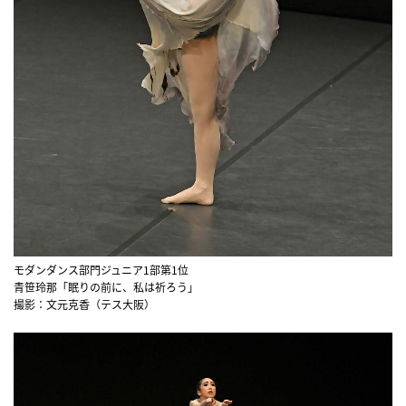
モダンダンス部門ジュニア1部第1位
青笹玲那「眠りの前に、私は祈ろう」
撮影：文元克香（テス大阪）