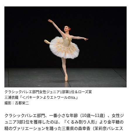
クラシックバレエ部門女性ジュニア1部第1位＆ローズ賞
三浦衣織「＜パキータ＞よりエトワールのVa.」
撮影：古都栄二
クラシックバレエ部門、一番小さな年齢（10歳〜11歳）、女性ジ
ュニア3部1位を獲得したのは、『くるみ割り人形』より金平糖の
精のヴァリエーションを踊った三重県の森幸香（茉莉奈バレエス