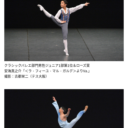
クラシックバレエ部門男性ジュニア1部第1位＆ローズ賞
安海真之介「＜ラ・フィーユ・マル・ガルデ＞よりVa.」
撮影：古都栄二（テス大阪）