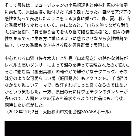
そして最後は、ミュージシャンの小馬崎達也と仲林利恵の生演奏
に乗せて、原田高博が振付けた『風の森』だった。自然をアジアの
感性を持って表現したように思える演奏に乗って、春、夏、秋、冬
と季節が移り変わっていく。冬になると、"自らを誇りながら耐え
忍ぶ針葉樹"、"身を纏う全てを切り捨て臨む広葉樹"と、樹々の特
性をまるで人に生き方に重ねるように感じさせながら女性群舞で
描き、いつの季節も吹き抜ける風を男性群舞で表現した。
中心となる山猫（佐々木大）と牡鹿（山本隆之）の静かな対峙が
レベルの高いダンサーによって深みを持って表現されたのが良い。
そこに絡む鳥（国田美和）の軽やかで鮮やかなテクニック、その
妹分のような可愛らしい兎（飯田萌杏）もアクセント。"自然"は
なかなか難しいテーマで、改訂すればもっと良くなるのではない
かという気もした。一方、原田の元にはヴェテランのダンサーが
多いので、人間ドラマの深みを追求するような作品にも、今後、
期待したい気がした。
（2018年12月2日 大阪狭山市文化会館SAYAKAホール）