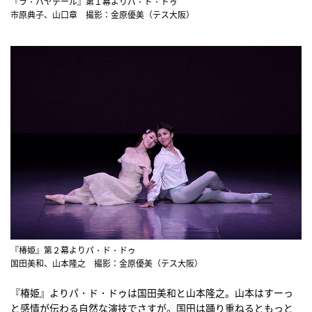
『ラ・バヤデール』第１幕よりパ・ド・ドゥ
市原典子、山口章 撮影：金原優美（テス大阪）
『椿姫』第２幕よりパ・ド・ドゥ
国田美和、山本隆之 撮影：金原優美（テス大阪）
『椿姫』よりパ・ド・ドゥは国田美和と山本隆之。山本はすーっ
と感情が伝わる自然な演技でさすが。国田は踊り重ねるともっと