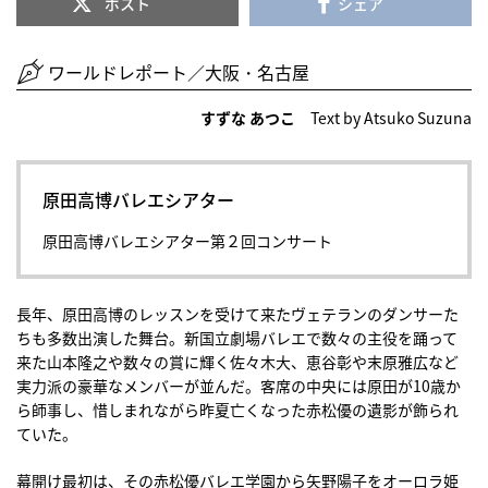
ポスト
シェア
ワールドレポート／大阪・名古屋
すずな あつこ
Text by Atsuko Suzuna
原田高博バレエシアター
原田高博バレエシアター第２回コンサート
長年、原田高博のレッスンを受けて来たヴェテランのダンサーた
ちも多数出演した舞台。新国立劇場バレエで数々の主役を踊って
来た山本隆之や数々の賞に輝く佐々木大、恵谷彰や末原雅広など
実力派の豪華なメンバーが並んだ。客席の中央には原田が10歳か
ら師事し、惜しまれながら昨夏亡くなった赤松優の遺影が飾られ
ていた。
幕開け最初は、その赤松優バレエ学園から矢野陽子をオーロラ姫