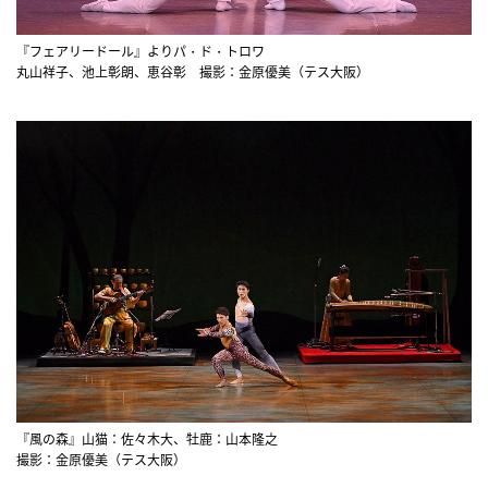
『フェアリードール』よりパ・ド・トロワ
丸山祥子、池上彰朗、恵谷彰 撮影：金原優美（テス大阪）
『風の森』山猫：佐々木大、牡鹿：山本隆之
撮影：金原優美（テス大阪）