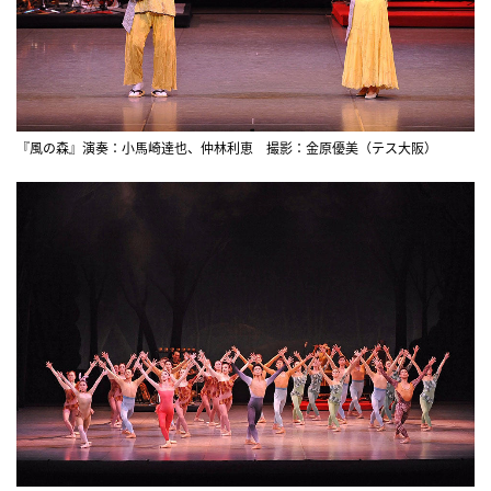
『風の森』演奏：小馬崎達也、仲林利恵 撮影：金原優美（テス大阪）