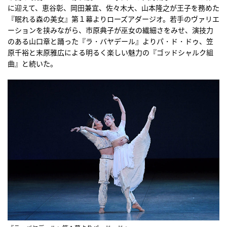
に迎えて、恵谷彰、岡田兼宜、佐々木大、山本隆之が王子を務めた
『眠れる森の美女』第１幕よりローズアダージオ。若手のヴァリエ
ーションを挟みながら、市原典子が巫女の繊細さをみせ、演技力
のある山口章と踊った『ラ・バヤデール』よりパ・ド・ドゥ、笠
原千裕と末原雅広による明るく楽しい魅力の『ゴッドシャルク組
曲』と続いた。