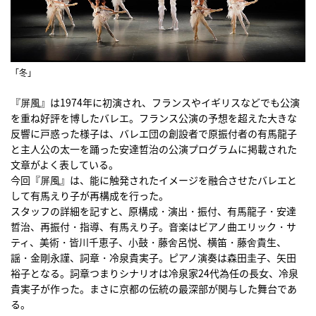
「冬」
『屏風』は1974年に初演され、フランスやイギリスなどでも公演
を重ね好評を博したバレエ。フランス公演の予想を超えた大きな
反響に戸惑った様子は、バレエ団の創設者で原振付者の有馬龍子
と主人公の太一を踊った安達哲治の公演プログラムに掲載された
文章がよく表している。
今回『屏風』は、能に触発されたイメージを融合させたバレエと
して有馬えり子が再構成を行った。
スタッフの詳細を記すと、原構成・演出・振付、有馬龍子・安達
哲治、再振付・指導、有馬えり子。音楽はビアノ曲エリック・サ
ティ、美術・皆川千恵子、小鼓・藤舍呂悦、横笛・藤舍貴生、
謡・金剛永謹、詞章・冷泉貴実子。ピアノ演奏は森田圭子、矢田
裕子となる。詞章つまりシナリオは冷泉家24代為任の長女、冷泉
貴実子が作った。まさに京都の伝統の最深部が関与した舞台であ
る。