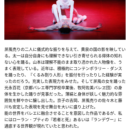
屏風売りの二人に儀式的な振りを与えて、黄泉の国の影を映してい
る。太一は自分自身にも理解できない引き寄せられる得体の知れ
ない心を踊る。山本は理解不能のまま取り憑かれた人物像を、う
まく表現している。近年は、積極的にコンテンポラリー・ダンス
を踊ったり、『くるみ割り人形』を振付を行ったりした経験が実
ったのだろう。充実した表現力をみせた。そして屏風の女を踊った
光永百花（京都バレエ専門学校卒業後、牧阿佐美バレヱ団）の身
体を生かした踊りが見事だった。薄絹と身体が妖しく魅力的な雰
囲気を鮮やかに醸し出した。京子の吉岡、屏風売りの佐々木と藤
川も安定した表現を見せ舞台を大いに盛り上げた。
能の世界をバレエに融合させることを意図した作品であるが、私
にはローラン・プティの『若者と死』あるいは『ランデヴー』に
通底する世界観が現れていたと思われた。