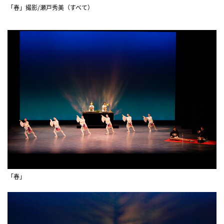
「春」撮影/瀬戸秀美（すべて）
「春」