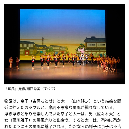
「屏風」撮影/瀬戸秀美（すべて）
物語は、京子（吉岡ちとせ）と太一（山本隆之）という結婚を間
近に控えたカップルと、摩訶不思議な屏風が織りなしている。
浮き浮きと祭りを楽しんでいた京子と太一は、男（佐々木大）と
女（藤川雅子）の屏風売りと出合う。すると太一は、憑物に憑か
れたようにその屏風に魅了される。ただならぬ様子に京子は不吉