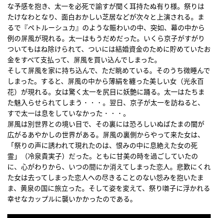
な予感を抱き、太一を必死で諭すが聞く耳持たぬ有り様。祭りは
たけなわとなり、面白おかしい芝居などが次々と上演される。ま
るで『ペトルーシュカ』のような賑わいの中、突如、幕の中から
例の屏風が現れる。太一はもうだめだった。いくら京子がすがり
ついてもはね除けられて、ついには結婚資金のために貯めていたお
金をすべて支払って、屏風を買い込んでしまった。
そして屏風を家に持ち込んで、ただ眺めている。そのうち微睡んで
しまった。すると、屏風の中から薄絹を纏った美しい女（光永百
花）が現れる。女は驚く太一を尻目に妖艶に踊る。太一はたちま
た魅入らせられてしまう・・・。翌日、京子が太一を訪ねると、
すで太一は息をしていなかった・・・。
屏風は別世界との境い目で、その裏には恐ろしいぬばたまの闇が
広がるあやかしの世界がある。屏風の裏側からやって来た女は、
「祭りの声に誘われて現れたのは、恨みの中に息絶えた女の死
霊」（冷泉貴実子）だった。ともに甘美の時を過ごしていたの
に、心がわりから、いつの間にか消えてしまった恋人。悲歎にくれ
た女は去ってしまった恋人への尽きることのない怨みを抱いたま
ま、黄泉の国に旅立った。そして姿を変えて、祭り囃子に浮かれる
幸せなカップルに襲いかかったのである。