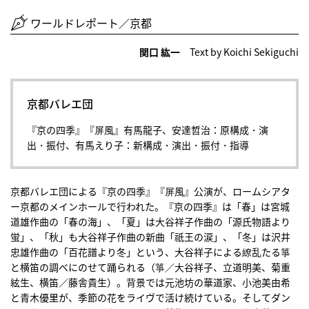
ワールドレポート／京都
関口 紘一
Text by Koichi Sekiguchi
京都バレエ団
『京の四季』『屏風』有馬龍子、安達哲治：原構成・演
出・振付、有馬えり子：新構成・演出・振付・指導
京都バレエ団による『京の四季』『屏風』公演が、ロームシアタ
ー京都のメインホールで行われた。『京の四季』は「春」は宮城
道雄作曲の「春の海」、「夏」は大谷祥子作曲の「源氏物語より
蛍」、「秋」も大谷祥子作曲の新曲「祇王の涙」、「冬」は沢井
忠雄作曲の「百花譜より冬」という、大谷祥子による繚乱たる箏
と横笛の調べにのせて踊られる（箏／大谷祥子、立道明美、菊重
絃生、横笛／藤舎貴生）。背景では元池坊の華道家、小池美由希
と青木優里が、季節の花をライヴで活け続けている。そしてダン