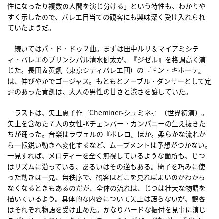
性になったり複数の人間を演じ分ける」という特性も、わかりや
すく示したので、バレエ目当ての観客にも興味深く受け入れられ
ていたようだ。
続いてはパ・ド・ドゥ２曲。まずは田中ルリ＆マイアミシテ
ィ・バレエのプリンシパル清水健太が、『ジゼル』を格調高く演
じた。長田＆黄凱（東京シティバレエ団）の『ドン・キホーテ』
は、伸びやかでゴージャス。もともとノーブル・ダンサーとして定
評のあった黄凱は、大人の男性の甘さと渋さを醸していた。
ラストは、矢上恵子作『Cheminer-シュミネ-』（世界初演）。
矢上を含めた７人の女性-Kチェンバー・カンパニーの生え抜きた
ちが踊った。音楽はラヴェルの『ボレロ』ほか。柔らかな流れか
ら一転鋭い動きへ変化するなど、ムーブメントは予想がつかない。
一見すれば、メロディーを全く無視しているような箇所も、じつ
はリズムに沿っている、あるいはその逆もある。椅子を巧みに使
った動きは一見、無秩序で、観客はどこを見ればよいのかわから
なくなるときもあるのだが、全体の流れは、じつは壮大な物語を
描いているよう。具体的な内容について矢上は語らないが、観客
はそれぞれ物語を受け止めた。かなりハードな振付を見事に演じ