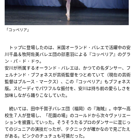
「コッペリア」
トップに登場したのは、米国オーランド・バレエで活躍中の安
川千晶＆牧阿佐美バレエ団の邵恵羽による『コッペリア』のグラ
ン・パ・ド・ドゥ。
安川が所属するオーランド・バレエは、かつての名ダンサー、フ
ェルナンド・ブフォネスが芸術監督をつとめていて（現在の芸術
監督はブルース・マークス）、この『コッペリア』もブフォネス
版。スピーディでパワフルな振付を、安川は持ち前の愛らしさを
加味しながら踊りこなしていた。
続いては、田中千賀子バレエ団（福岡）の『海賊』。中学～高
校生７人が登場し、「花園の場」のコールドから次々ヴァリエー
ションを披露していった。そうそうたるプロのダンサーに混じっ
てのジュニアの演技だったが、テクニックが確かなので見ごたえ
がある。ピンクのチュチュも可憐だった。