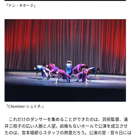
「ドン・キホーテ」
「Cheminer-シュミネ-」
これだけのダンサーを集めることができたのは、芸術監督、涌
井三枝子の広い人脈と人望。緞帳もないホールで公演を成立させ
たのは、宮本梧郎らスタッフの熱意だろう。公演の翌・翌々日には