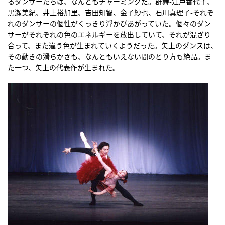
るダンサーたちは、なんともチャーミングだ。群舞-辻戸香代子、
黒瀬美紀、井上裕加里、吉田知智、金子紗也、石川真理子-それぞ
れのダンサーの個性がくっきり浮かびあがっていた。個々のダン
サーがそれぞれの色のエネルギーを放出していて、それが混ざり
合って、また違う色が生まれていくようだった。矢上のダンスは、
その動きの滑らかさも、なんともいえない間のとり方も絶品。ま
た一つ、矢上の代表作が生まれた。