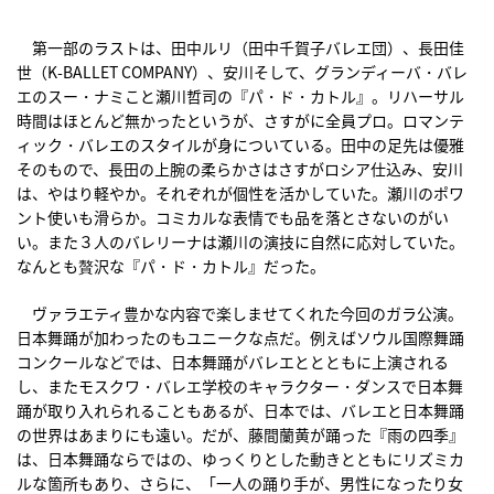
第一部のラストは、田中ルリ（田中千賀子バレエ団）、長田佳
世（K-BALLET COMPANY）、安川そして、グランディーバ・バレ
エのスー・ナミこと瀬川哲司の『パ・ド・カトル』。リハーサル
時間はほとんど無かったというが、さすがに全員プロ。ロマンテ
ィック・バレエのスタイルが身についている。田中の足先は優雅
そのもので、長田の上腕の柔らかさはさすがロシア仕込み、安川
は、やはり軽やか。それぞれが個性を活かしていた。瀬川のポワ
ント使いも滑らか。コミカルな表情でも品を落とさないのがい
い。また３人のバレリーナは瀬川の演技に自然に応対していた。
なんとも贅沢な『パ・ド・カトル』だった。
ヴァラエティ豊かな内容で楽しませてくれた今回のガラ公演。
日本舞踊が加わったのもユニークな点だ。例えばソウル国際舞踊
コンクールなどでは、日本舞踊がバレエととともに上演される
し、またモスクワ・バレエ学校のキャラクター・ダンスで日本舞
踊が取り入れられることもあるが、日本では、バレエと日本舞踊
の世界はあまりにも遠い。だが、藤間蘭黄が踊った『雨の四季』
は、日本舞踊ならではの、ゆっくりとした動きとともにリズミカ
ルな箇所もあり、さらに、「一人の踊り手が、男性になったり女