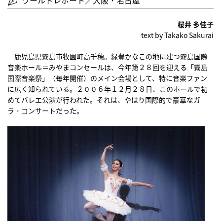
ワールドレポート／大阪・名古屋
桜井 多佳子
text by Takako Sakurai
鹿児島県霧島市牧園町高千穂。緑豊かなこの地に建つ霧島国際
音楽ホール＝みやまコンセールは、今年第２８回を迎える「霧島
国際音楽祭」（毎年開催）のメイン会場として、特に音楽ファン
に広く知られている。２００６年１２月２８日、このホールで初
めてバレエ公演が行われた。それは、やはり国際的で豪華なガ
ラ・コンサートだった。