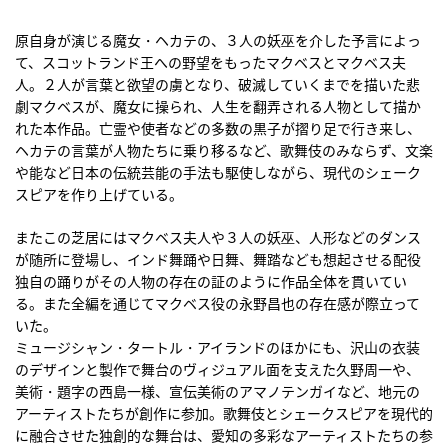
原自身が演じる魔女・ヘカテの、３人の妖巫を介した予言によっ
て、スコットランド王への野望をもったマクベスとマクベス夫
人。２人が言葉と欲望の虜となり、破滅していくまでを描いた悲
劇マクベスが、魔女に操られ、人生を翻弄される人物として描か
れた本作品。亡霊や使者などの多数の黒子が摺り足で行き来し、
ヘカテの言葉が人物たちに乗り移るなど、歌舞伎のみならず、文楽
や能など日本の伝統芸能の手法も駆使しながら、現代のシェーク
スピアを作り上げている。
またこの芝居にはマクベス夫人や３人の妖巫、人形などのダンス
が随所に登場し、インド舞踊や日舞、舞踏なども想起させる配役
独自の踊りがその人物の存在の証のように作品全体を貫いてい
る。また全編を通じてマクベス役の永野昌也の存在感が際立って
いた。
ミュージシャン・タートル・アイランドのほかにも、沢山の衣装
のデザインと製作で舞台のヴィジュアル面を支えた久野周一や、
美術・題字の西島一様、宣伝美術のアマノテンガイなど、地元の
アーティストたちが創作に参加。歌舞伎とシェークスピアを現代的
に融合させた独創的な舞台は、愛知の多彩なアーティストたちの参