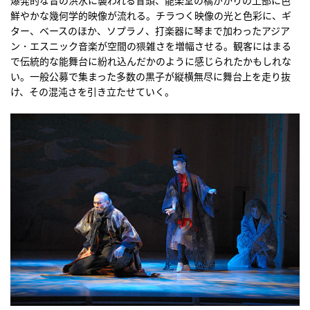
爆発的な音の洪水に襲われる冒頭、能楽堂の橋がかりの上部に色
鮮やかな幾何学的映像が流れる。チラつく映像の光と色彩に、ギ
ター、ベースのほか、ソプラノ、打楽器に琴まで加わったアジア
ン・エスニック音楽が空間の猥雑さを増幅させる。観客にはまる
で伝統的な能舞台に紛れ込んだかのように感じられたかもしれな
い。一般公募で集まった多数の黒子が縦横無尽に舞台上を走り抜
け、その混沌さを引き立たせていく。