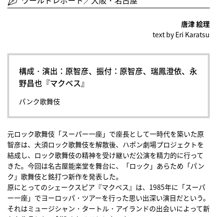
ワールドレポート／大阪・名古屋
唐津 絵理
text by Eri Karatsu
構成・演出：原智彦、振付：原智彦、瑞鳳澄依、永
野昌也『マクベス』
パンク歌舞伎
元ロック歌舞伎「スーパー一座」で座長として一時代を築いた原
智彦は、大須ロック歌舞伎を解散後、ハポン劇場プロジェクトを
結成し、ロック歌舞伎の精神を受け継いだ公演を精力的に行って
きた。今回は名古屋能楽堂を舞台に、「ロック」あらため「パン
ク」歌舞伎と銘打つ新作を発表した。
原にとってのシェークスピア『マクベス』は、1985年に「スーパ
ー一座」でヨーロッパ・ツアーを行った思い出深い演目だという。
それはミュージシャン・タートル・アイランドの出会いによって新