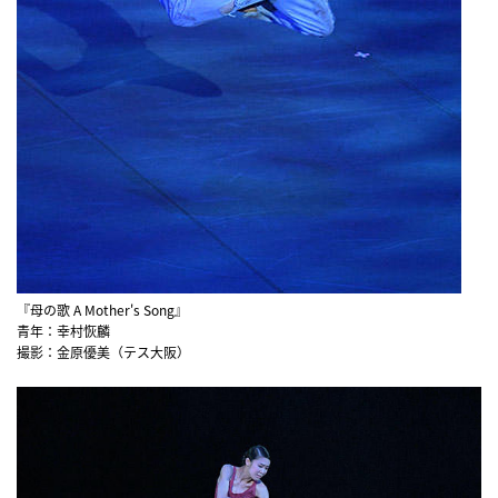
『母の歌 A Mother's Song』
青年：幸村恢麟
撮影：金原優美（テス大阪）