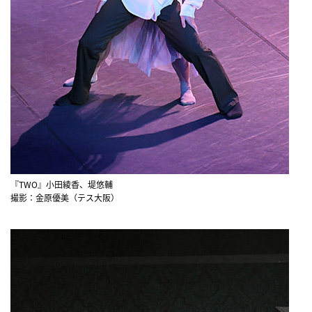
『TWO』小田綾香、堤悠輔
撮影：金原優美（テス大阪）