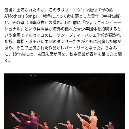
最後に上演されたのが、このラリオ・エクソン振付『母の歌
A'Mother's Song』。戦争によって命を落とした青年（幸村恢麟）
と、その母（川﨑麻衣）の嘆き。18年前に「ひょうごインビテー
ショナル」という兵庫県が海外の優れた青少年団体を招聘すると
いう企画でマルセイユのローラン・プティ・バレエ学校が招かれ
た折、貞松・浜田バレエ団のダンサーたちがともに出演した縁が
あり、そこで上演された作品がレパートリーとなった。ちなみ
に、18年前には、吉田朱里が母を、秋定信哉が青年を踊ったと聞
く。