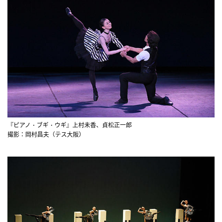
『ピアノ・ブギ・ウギ』上村未香、貞松正一郎
撮影：岡村昌夫（テス大阪）