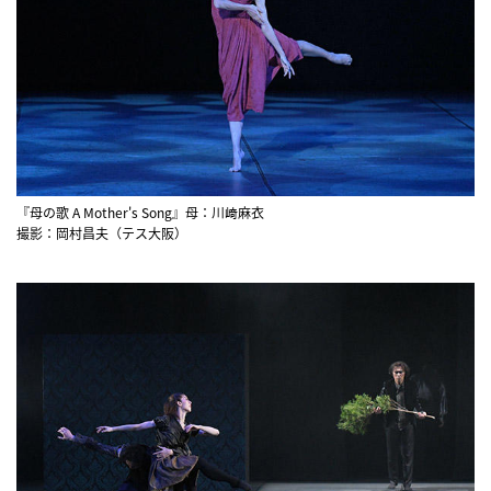
『母の歌 A Mother's Song』母：川﨑麻衣
撮影：岡村昌夫（テス大阪）