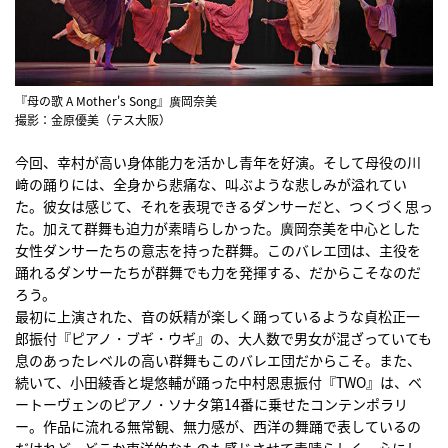
『母の歌 A Mother's Song』廣岡奈美
撮影：金原優美（テス大阪）
今回、幸村が高い身体能力を活かし青年を好演。そして母役の川
﨑の踊りには、全身から悲痛な、叫ぶような悲しみが溢れてい
た。彼女は感じて、それを表現できるダンサーだと、つくづく思っ
た。加えて群舞も迫力が素晴らしかった。廣岡奈美を中心とした
女性ダンサーたちの意志を持った群舞。このバレエ団は、主役を
踊れるダンサーたちが群舞でも力を発揮する、だからこそなのだ
ろう。
最初に上演された、音の妖精が楽しく踊っているような貞松正一
郎振付『ピアノ・ブギ・ウギ』の、大人数で男女が混ざっていても
息のあったレベルの高い群舞もこのバレエ団だからこそ。また、
続いて、小田綾香と堤悠輔が踊った中村恩恵振付『TWO』は、ベ
ートーヴェンのピアノ・ソナタ第14番に乗せたコンテンポラリ
ー。作品に流れる無常観、無力感が、西洋の舞踊で表しているの
だけれど、どこか東洋的なものも感じさせて素晴らしく、心にし