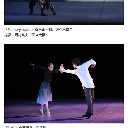
『Memory house』貞松正一郎、佐々木優希
撮影：岡村昌夫（テス大阪）
『TWO』小田綾香、堤悠輔