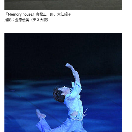
『Memory house』貞松正一郎、大江陽子
撮影：金原優美（テス大阪）