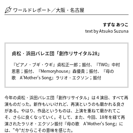
ワールドレポート／大阪・名古屋
すずな あつこ
text by Atsuko Suzuna
貞松・浜田バレエ団「創作リサイタル28」
『ピアノ・ブギ・ウギ』貞松正一郎；振付、『TWO』中村
恩恵；振付、『Memoryhouse』森優貴；振付、『母の
歌 A'Mother's Song』ラリオ・エクソン；振付
今年の貞松・浜田バレエ団「創作リサイタル」は４演目、すべて再
演ものだった。新作もいいけれど、再演というのも磨かれる良さ
がある。やはり、作品というものは、上演を重ねて磨かれてこ
そ、さらに良くなっていく。そして、また、今回、18年を経て再
演されたラリオ・エクソン振付『母の歌 A'Mother's Song』に
は、"今"だからこその意味を感じた。