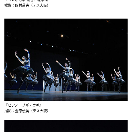
撮影：岡村昌夫（テス大阪）
『ピアノ・ブギ・ウギ』
撮影：金原優美（テス大阪）