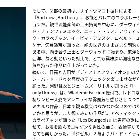
そして、２部の最初は、サイトウマコト振付による
『And now , And here』、お能とバレエのコラボレー
ョンだ。観世流能楽師の上田拓司を中心に、ダーウィ
ド・チェンツェミエック、ニーナ・トリノ、アベティ
ク・カラペチャン、イービィ・アミスタ、ロベルト・
ケナ、矢倉鈴奈が踊った。能の世界のさまざまな制約
ある中、向き合う上田とダーウィッドに始まり、東洋
西洋、静と動といった対比で、とても興味深い濃密な
気を持った作品に仕上がっていた。
続いて、日高と吉田が『ディアナとアクティオン』の
ン・パ・ド・ドゥを高度のテクニックを楽しませなが
踊った。河野舞衣とジェームズ・リトルが踊った『If
only I knew』は、Wlademir Faccioni振付で、レトロ
柄ワンピース姿でアンニュイな雰囲気も感じさせつつ
ミカルな作品、日本で観る機会はなかなかないのでは
いかと思うが、また観てみたい作品だ。アベティック
カラペチャンが踊った『Les Bourgeois』は男声の歌
せて、お酒を飲んでゴキゲンな男性の踊り、表情豊か
とても楽しかった。『ジゼル』２幕よりパ・ド・ドゥ