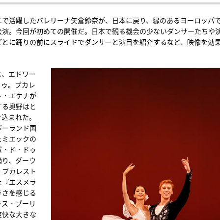
エで活躍したバレリーナ矢倉鈴奈が、日本に戻り、縁のあるヨーロッパ
公演。今回が初めての開催だ。日本で観る機会の少ないダンサーたちや
ごとに踊りの前にスライドでダンサーと演目を紹介するなど、映像を効
は、エドワー
ドゥ。ブカレ
ト・エケナが
する奥野はと
き込まれた。
ポーランド国
ェミエックの
パ・ド・ドゥ
踊り、ダーウ
。ブカレスト
た『エスメラ
きさを感じる
ラス・ブーリ
爽快な大きな