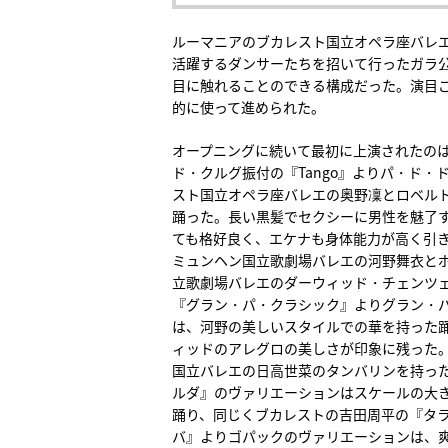
ルーマニアのブカレスト国立オペラ座バレ
活躍するダンサーたちを招いて行ったガラ
目に触れることのできる構成だった。演目
的に使って進められた。
オープニングに続いて最初に上演されたの
ド・クルグ振付の『Tango』よりパ・ド・
スト国立オペラ座バレエの奥野凜とロベル
踊った。長い黒髪でセクシーに男性を魅了
ても格好良く、エケナも身体能力が高く引
ミュンヘン国立歌劇場バレエの河野舞衣と
立歌劇場バレエのダーウィッド・チェンツ
『グラン・パ・クラシック』よりグラン・
は、河野の美しいスタイルでの華を持った
ィッドのアレグロの美しさが印象に残った
国立バレエの日高世菜のタンバリンを持っ
ルダ』のヴァリエーションはスケールの大
踊り、同じくブカレストの吉田周平の『タ
バ』よりゴパックのヴァリエーションは、