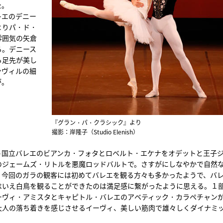
た。
レエのデニー
よりパ・ド・
雰囲気の矢倉
る。デニース
ら足先が美し
ンヴィルの細
が。
『グラン・パ・クラシック』より
撮影：岸隆子（Studio Elenish）
ト国立バレエのビアンカ・フォタとロベルト・エケナをオデットと王子
のジェームズ・リトルを悪魔ロッドバルトで。さすがにしなやかで自然
。今回のガラの観客には初めてバレエを観る方々も多かったようで、バ
はいえ白鳥を観ることができたのは満足感に繋がったように思える。１
ーヴィ・アミスタとキャピトル・バレエのアベティック・カラペチャン
大人の落ち着きを感じさせるイーヴィ、美しい筋肉で雄々しくダイナミ