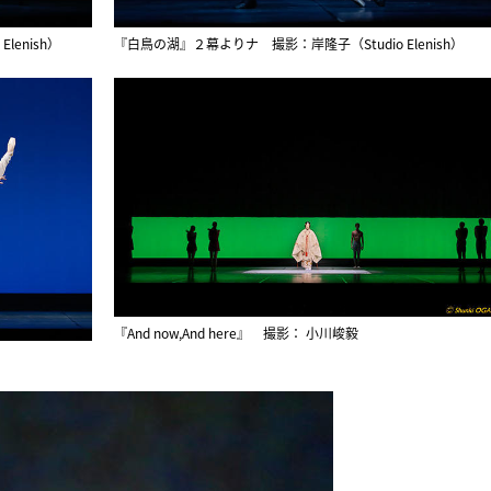
enish）
『白鳥の湖』２幕よりナ 撮影：岸隆子（Studio Elenish）
『And now,And here』 撮影： 小川峻毅
）