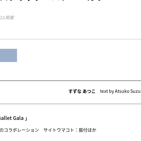
12
掲載
すずな あつこ
text by Atsuko Suz
let Gala 」
能とバレエのコラボレーション サイトウマコト：振付ほか