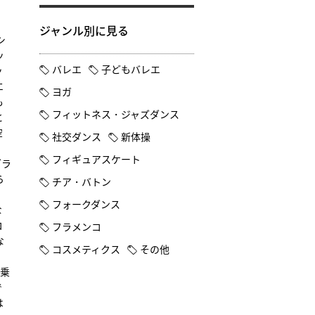
ジャンル別に見る
シ
ッ
バレエ
子どもバレエ
ッ
エ
ヨガ
も
フィットネス・ジャズダンス
と
空
社交ダンス
新体操
フィギュアスケート
グラ
ら
チア・バトン
フォークダンス
な
コ
フラメンコ
な
コスメティクス
その他
・
に乗
で
は