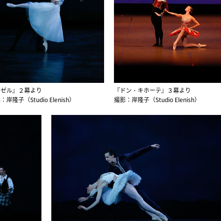
ジゼル』２幕より
『ドン・キホーテ』３幕より
：岸隆子（Studio Elenish）
撮影：岸隆子（Studio Elenish）