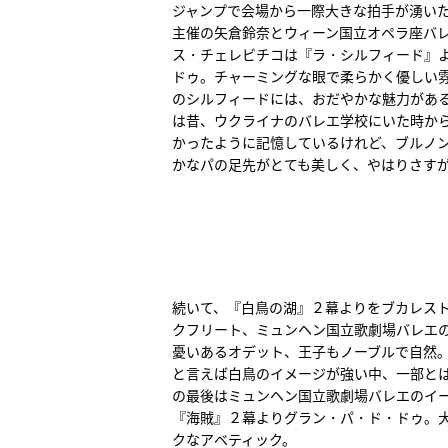
ジャンプで会場から一際大きな拍手が湧い
主催の矢倉鈴奈とウィーン国立オペラ座バ
ス・チェレビチコは『ラ・シルフィード』
ドゥ。チャーミングな眼で柔らかく優しい
のシルフィードには、おだやかな魅力があ
は昔、ウクライナのバレエ学校にいた時か
かったように記憶しているけれど、ブルノ
かなパの足先がとても美しく、やはりさす
続いて、『白鳥の湖』２幕よりをブカレス
クフリート、ミュンヘン国立歌劇場バレエ
憂いあるオデット、王子もノーブルで自然
と言えば白鳥のイメージが強い中、一部と
の最後はミュンヘン国立歌劇場バレエのイ
『海賊』２幕よりグラン・パ・ド・ドゥ。
クなアベティック。