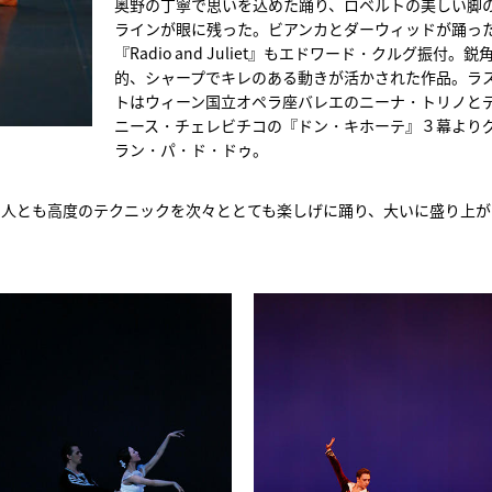
奥野の丁寧で思いを込めた踊り、ロベルトの美しい脚
ラインが眼に残った。ビアンカとダーウィッドが踊っ
『Radio and Juliet』もエドワード・クルグ振付。鋭
的、シャープでキレのある動きが活かされた作品。ラ
トはウィーン国立オペラ座バレエのニーナ・トリノと
ニース・チェレビチコの『ドン・キホーテ』３幕より
ラン・パ・ド・ドゥ。
２人とも高度のテクニックを次々ととても楽しげに踊り、大いに盛り上が