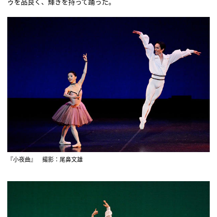
ゥを品良く、輝きを持って踊った。
『小夜曲』 撮影：尾鼻文雄