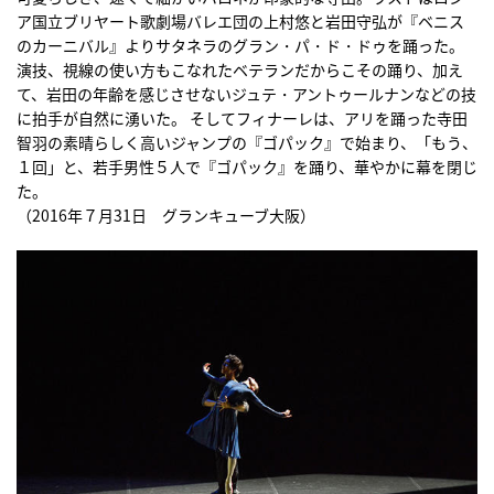
ア国立ブリヤート歌劇場バレエ団の上村悠と岩田守弘が『ベニス
のカーニバル』よりサタネラのグラン・パ・ド・ドゥを踊った。
演技、視線の使い方もこなれたベテランだからこその踊り、加え
て、岩田の年齢を感じさせないジュテ・アントゥールナンなどの技
に拍手が自然に湧いた。 そしてフィナーレは、アリを踊った寺田
智羽の素晴らしく高いジャンプの『ゴパック』で始まり、「もう、
１回」と、若手男性５人で『ゴパック』を踊り、華やかに幕を閉じ
た。
（2016年７月31日 グランキューブ大阪）