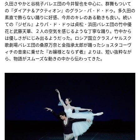
久田さやかと谷桃子バレエ団の今井智也を中心に、群舞もついて
の『ダイアナ＆アクティオン』のグラン・パ・ド・ドゥ。多久田の
素直で飾らない踊りに好感、今井のキレのある動きも良い。続い
ての『ジゼル』よりパ・ド・ドゥは貞松・浜田バレエ団の竹中優
花と武藤天華、２人の空気を感じるような丁寧な踊り。竹中から
は優しさがにじみ出るようだった。ロシア国立クラスノヤルスク
歌劇場バレエ団の桑原万奈と金指承太郎が踊ったショスタコーヴ
ィチの音楽に乗せた『お嬢様とならず者』よりは、短い抜粋なが
ら、物語がスムーズな動きの中から伝わってきた。