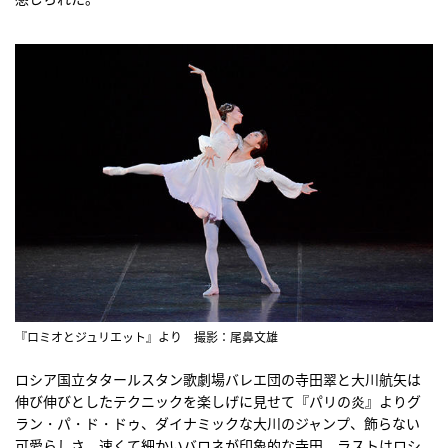
『ロミオとジュリエット』より 撮影：尾鼻文雄
ロシア国立タタールスタン歌劇場バレエ団の寺田翠と大川航矢は
伸び伸びとしたテクニックを楽しげに見せて『パリの炎』よりグ
ラン・パ・ド・ドゥ、ダイナミックな大川のジャンプ、飾らない
可愛らしさ、速くて細かいバロネが印象的な寺田。ラストはロシ