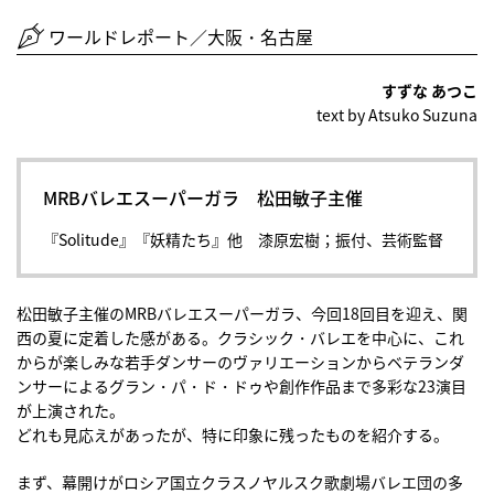
ワールドレポート／大阪・名古屋
すずな あつこ
text by Atsuko Suzuna
MRBバレエスーパーガラ 松田敏子主催
『Solitude』『妖精たち』他 漆原宏樹；振付、芸術監督
松田敏子主催のMRBバレエスーパーガラ、今回18回目を迎え、関
西の夏に定着した感がある。クラシック・バレエを中心に、これ
からが楽しみな若手ダンサーのヴァリエーションからベテランダ
ンサーによるグラン・パ・ド・ドゥや創作作品まで多彩な23演目
が上演された。
どれも見応えがあったが、特に印象に残ったものを紹介する。
まず、幕開けがロシア国立クラスノヤルスク歌劇場バレエ団の多