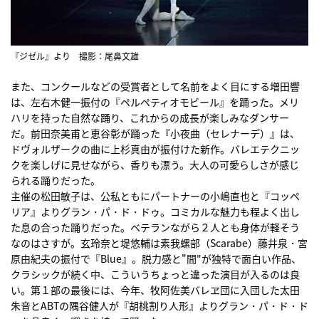
『ジゼル』より 撮影：尾鼻文雄
また、コンクールなどの受賞者として名前をよく目にする増田響
は、左右木健一振付の『ペルペティオモビール』を踊った。メリ
ハリを持った自然な踊り、これからの成長が楽しみなダンサー
だ。前田奈美甫と恵谷彰が踊った『小夜曲（セレナーデ）』は、
ドヴォルザークの曲に上杉真由が振付けた新作。バレエテクニッ
クを楽しげに見せながら、香りも漂う。大人の可愛らしさが感じ
られる踊りだった。
主催の松田敏子は、公私ともにパートナーの小嶋直也と『コッペ
リア』よりグラン・パ・ド・ドゥ。コミカルな魅力も程よく出し
た息の合った踊りだった。ベテランながら２人とも身体が軽そう
なのはさすが。玄玲奈と堤悠輔は素我螺部（Scarabe）藤井泉・宮
原由紀夫の振付で『Blue』。脱力感と"間"が独特で面白い作品、
クラシックが続く中、こういうちょっと違った演目が入るのは良
い。第１部の最後には、今年、牧阿佐美バレヱ団に入団した太田
朱音とABTの隅谷健人が『胡桃割り人形』よりグラン・パ・ド・ド