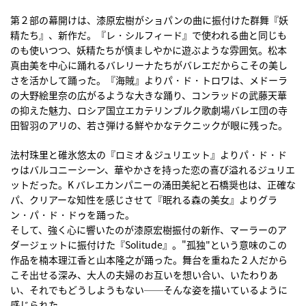
第２部の幕開けは、漆原宏樹がショパンの曲に振付けた群舞『妖
精たち』、新作だ。『レ・シルフィード』で使われる曲と同じも
のも使いつつ、妖精たちが慎ましやかに遊ぶような雰囲気。松本
真由美を中心に踊れるバレリーナたちがバレエだからこその美し
さを活かして踊った。『海賊』よりパ・ド・トロワは、メドーラ
の大野絵里奈の広がるような大きな踊り、コンラッドの武藤天華
の抑えた魅力、ロシア国立エカテリンブルク歌劇場バレエ団の寺
田智羽のアリの、若さ弾ける鮮やかなテクニックが眼に残った。
法村珠里と碓氷悠太の『ロミオ＆ジュリエット』よりパ・ド・ド
ゥはバルコニーシーン、華やかさを持った恋の喜び溢れるジュリエ
ットだった。K バレエカンパニーの涌田美紀と石橋奨也は、正確な
パ、クリアーな知性を感じさせて『眠れる森の美女』よりグラ
ン・パ・ド・ドゥを踊った。
そして、強く心に響いたのが漆原宏樹振付の新作、マーラーのア
ダージェットに振付けた『Solitude』。"孤独"という意味のこの
作品を楠本理江香と山本隆之が踊った。舞台を重ねた２人だから
こそ出せる深み、大人の夫婦のお互いを想い合い、いたわりあ
い、それでもどうしようもない──そんな姿を描いているように
感じられた。