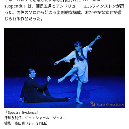
suspendu』は、瀬島五月とアンドリュー・エルフィンストンが踊
った。男性のソロから始まる変則的な構成、おだやかな幸せが感
じられる作品だった。
『Spectral Evidence』
津川友利江、ジョンシャール・ジュスニ
撮影：高田真（Shin STYLE）