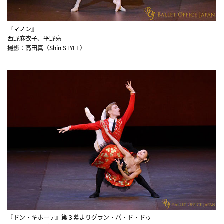
『マノン』
西野麻衣子、平野亮一
撮影：高田真（Shin STYLE）
『ドン・キホーテ』第３幕よりグラン・パ・ド・ドゥ