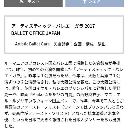
ポスト
シェア
アーティスティック・バレエ・ガラ 2017
BALLET OFFICE JAPAN
「Artistic Ballet Gara」矢倉鈴奈：企画・構成・演出
ルーマニアのブカレスト国立バレエ団で活躍した矢倉鈴奈が手掛
けて、昨年、初めての公演を開催した『アーティスティック・バレ
エ・ガラ』。昨年は１公演だったが、今年は、大阪と兵庫で１公
演ずつの２公演開催され、私は大阪公演を観た。この大阪公演に
は、昨年、英国ロイヤル・バレエのプリンシパルに昇格した平野
亮一や、映画『Maiko ふたたびの白鳥』の西野麻衣子、マニュエ
ル・ルグリ率いるウィーン国立バレエで、昨年、今年で二人ともが
最高位のファースト・ソリスト（ウィーンではプリンシパルと言わ
ず、最高位がファースト・ソリスト）となった橋本清香と木本全
優、といった日本で大きく報道された日本人ダンサーたちも出演
した。