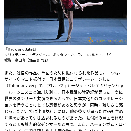
『Radio and Juliet』
クリスティーナ・ディジマル、ボクダン・カニラ、ロベルト・エナケ
撮影：高田真（Shin STYLE）
また、独自の作品、今回のために振付けられた作品も。一つは、
サイトウマコト振付で、日本舞踊とコラボレーションした
『Totentanz ver』で、プレルジョカージュ・バレエのジャンシャ
ール・ジュスニと津川友利江、日本舞踊の睦静紀が踊った。夏に
世界のダンサーと共演できるガラで、日本文化とのコラボレーシ
ョンを行うことはとても意義があると思うが、同時に難しさも感
じる。ただ、特に津川友利江には、他の彼女が踊った作品も含め
清潔感があって引き込まれるものがあった。振付家の意図を体現
するとても魅力的なダンサーだと思う。また、バーミンガム・ロイ
ヤル・バレエで活躍した山本康介振付けた『Le jardin