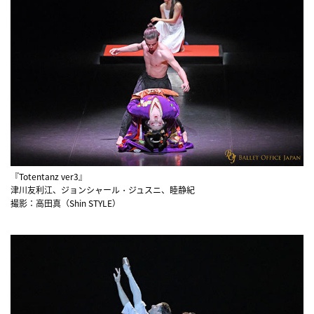
『Totentanz ver3』
津川友利江、ジョンシャール・ジュスニ、睦静紀
撮影：高田真（Shin STYLE）