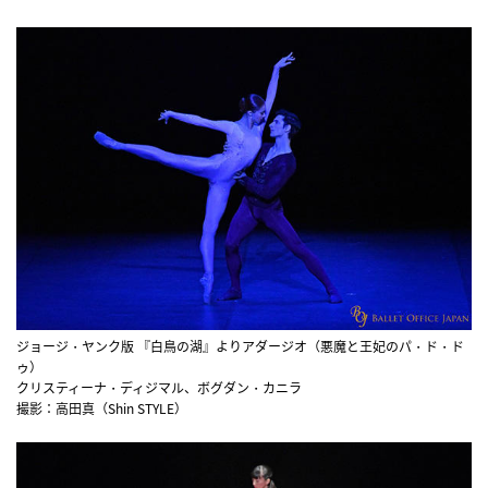
ジョージ・ヤンク版 『白鳥の湖』よりアダージオ（悪魔と王妃のパ・ド・ド
ゥ）
クリスティーナ・ディジマル、ボグダン・カニラ
撮影：高田真（Shin STYLE）