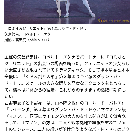
『ロミオ＆ジュリエット』第１幕よりパ・ド・ドゥ
矢倉鈴奈、ロベルト・エナケ
撮影：高田真（Shin STYLE）
主催の矢倉鈴奈は、ロベルト・エケナをパートナーに『ロミオと
ジュリエット』の出会いの場面を踊った。ジュリエットの少女らし
い素直さが表現されていてドラマティック。そして橋本清香と木本
全優は、『くるみ割り人形』第３幕より金平糖のグラン・パ・
ド・ドゥ。スケールの大きな踊りを高度なテクニックをともなっ
て。橋本は産休からの復帰、これからのますますの活躍に期待し
たい。
西野麻衣子と平野亮一は、山本隆之振付のコール・ド・バレエ付
『ライモンダ』第３幕よりグラン・パ・ド・ドゥとマクミラン版
『マノン』。西野はライモンダの大人の女性の強さがよく似合う。
そして、『マノン』の方は、二人とも本拠地で経験を重ねている
中のワンシーン。二人の想いが溶け合うようなパ・ド・ドゥはゾク