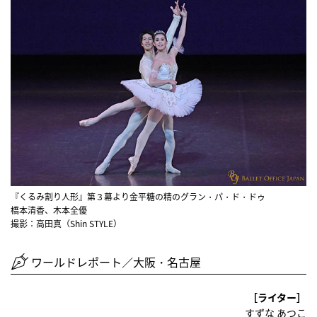
『くるみ割り人形』第３幕より金平糖の精のグラン・パ・ド・ドゥ
橋本清香、木本全優
撮影：高田真（Shin STYLE）
ワールドレポート／大阪・名古屋
［ライター］
すずな あつこ