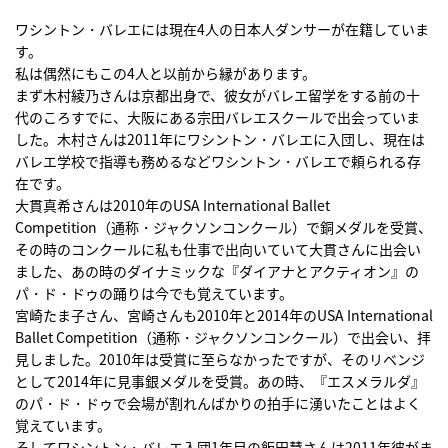
ワシントン・バレエには現在4人の日本人ダンサーが在籍していま
す。
私は偶然にもこの4人と以前から縁があります。
まず木村綾乃さんは京都出身で、彼女がバレエ留学をする前の十
代のころすでに、大阪にある宗田バレエスクールで出会っていま
した。木村さんは2011年にワシントン・バレエに入団し、現在は
バレエ学校で指導も務めるなどワシントン・バレエで頼られる存
在です。
大貫真希さんは2010年のUSA International Ballet
Competition（通称・ジャクソンコンクール）で銅メダルを受賞、
その時のコンクールに私も仕事で出向いていて大貫さんに出会い
ました、あの時のダイナミックな『ダイアナとアクティオン』の
パ・ド・ドゥの踊りは今でも覚えています。
宮崎たま子さん、宮崎さんも2010年と2014年のUSA International
Ballet Competition（通称・ジャクソンコンクール）で出会い、拝
見しました。2010年は受賞に至らなかったですが、そのリベンジ
として2014年に見事銀メダルを受賞。あの時、『エスメラルダ』
のパ・ド・ドゥで会場が割れんばかりの拍手に湧いたことはよく
覚えています。
そしてワシントン・バレエ入団1年目の飯田慧さんは2011年彼がま