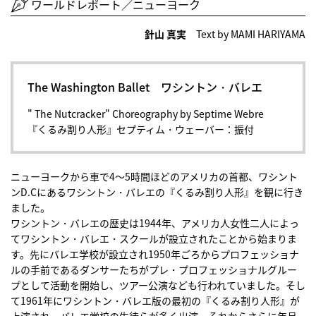
ワールドレポート／ニューヨーク
針山 真実
Text by MAMI HARIYAMA
The Washington Ballet ワシントン・バレエ
" The Nutcracker" Choreography by Septime Webre
『くるみ割り人形』セプティム・ウェーバー：振付
ニューヨークから車で4～5時間ほどのアメリカの首都、ワシント
ンD.Cにあるワシントン・バレエの『くるみ割り人形』を観に行き
ました。
ワシントン・バレエの歴史は1944年、アメリカ人女性二人によっ
てワシントン・バレエ・スクールが設立されたことから始まりま
す。先にバレエ学校が設立され1950年ごろからプロフェッショナ
ルの手前であるダンサーたちがプレ・プロフェッショナルグルー
プとして活動を開始し、ツアー公演なども行われていました。そし
て1961年にワシントン・バレエ版の最初の『くるみ割り人形』が