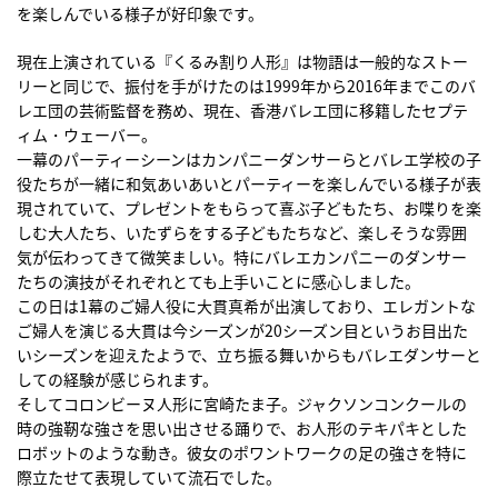
を楽しんでいる様子が好印象です。
現在上演されている『くるみ割り人形』は物語は一般的なストー
リーと同じで、振付を手がけたのは1999年から2016年までこのバ
レエ団の芸術監督を務め、現在、香港バレエ団に移籍したセプテ
ィム・ウェーバー。
一幕のパーティーシーンはカンパニーダンサーらとバレエ学校の子
役たちが一緒に和気あいあいとパーティーを楽しんでいる様子が表
現されていて、プレゼントをもらって喜ぶ子どもたち、お喋りを楽
しむ大人たち、いたずらをする子どもたちなど、楽しそうな雰囲
気が伝わってきて微笑ましい。特にバレエカンパニーのダンサー
たちの演技がそれぞれとても上手いことに感心しました。
この日は1幕のご婦人役に大貫真希が出演しており、エレガントな
ご婦人を演じる大貫は今シーズンが20シーズン目というお目出た
いシーズンを迎えたようで、立ち振る舞いからもバレエダンサーと
しての経験が感じられます。
そしてコロンビーヌ人形に宮崎たま子。ジャクソンコンクールの
時の強靭な強さを思い出させる踊りで、お人形のテキパキとした
ロボットのような動き。彼女のポワントワークの足の強さを特に
際立たせて表現していて流石でした。