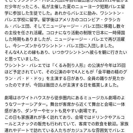
だ少年だったころ、私が主催した夏のニューヨーク短期バレエ留
学に参加した生徒でした。あれからバレエに励み、ワシントン・
バレエ学校に留学。留学後はアメリカのコロンビア・クラシカ
ル・バレエ団、そしてニュージャージー・バレエ団に移籍し数々
の主役を任され活躍。コロナになり活動の制限で日本に一時帰国
した時期もありましたが、ニュージャージー・バレエで再び活躍
し、今シーズンからワシントン・バレエ団に入団しました。
そんな4人との縁もあり、いつかワシントンへ彼らを観に行きたい
と思っていました。
ワシントン・バレエでは『くるみ割り人形』の公演が今年は35回
ほど予定されていて、その公演の中で4人ともが「金平糖の精のグ
ラン・パ・ド・ドゥ」を主演する日があり、全員の踊りが見たか
ったのですが、今回は飯田さんが主演する日を鑑賞しました。
劇場はホワイトハウスから徒歩圏内にあるミュージカル劇場のよ
うなワーナーシアター。舞台が客席から近くて舞台と会場に一体
感があり、ダンサーやセットも見やすい劇場です。
この日も家族連れが多く訪れており、会場ではドリンクやアルコ
ールとスナックの販売も行われていて、客席での飲食を歓迎。家族
連れやデートで訪れている人たちがカジュアルな雰囲気でバレエ