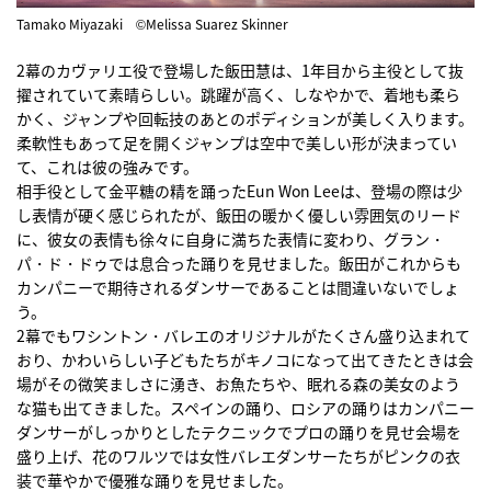
Tamako Miyazaki ©Melissa Suarez Skinner
2幕のカヴァリエ役で登場した飯田慧は、1年目から主役として抜
擢されていて素晴らしい。跳躍が高く、しなやかで、着地も柔ら
かく、ジャンプや回転技のあとのポディションが美しく入ります。
柔軟性もあって足を開くジャンプは空中で美しい形が決まってい
て、これは彼の強みです。
相手役として金平糖の精を踊ったEun Won Leeは、登場の際は少
し表情が硬く感じられたが、飯田の暖かく優しい雰囲気のリード
に、彼女の表情も徐々に自身に満ちた表情に変わり、グラン・
パ・ド・ドゥでは息合った踊りを見せました。飯田がこれからも
カンパニーで期待されるダンサーであることは間違いないでしょ
う。
2幕でもワシントン・バレエのオリジナルがたくさん盛り込まれて
おり、かわいらしい子どもたちがキノコになって出てきたときは会
場がその微笑ましさに湧き、お魚たちや、眠れる森の美女のよう
な猫も出てきました。スペインの踊り、ロシアの踊りはカンパニー
ダンサーがしっかりとしたテクニックでプロの踊りを見せ会場を
盛り上げ、花のワルツでは女性バレエダンサーたちがピンクの衣
装で華やかで優雅な踊りを見せました。