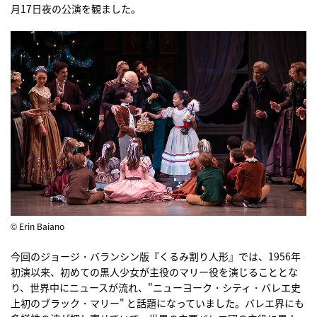
月17日夜の公演を観ました。
© Erin Baiano
今回のジョージ・バランシン版『くるみ割り人形』では、1956年
初演以来、初めての黒人少女が主役のマリー役を演じることとな
り、世界中にニュースが流れ、"ニューヨーク・シティ・バレエ史
上初のブラック・マリー" と話題になっていました。バレエ界にも