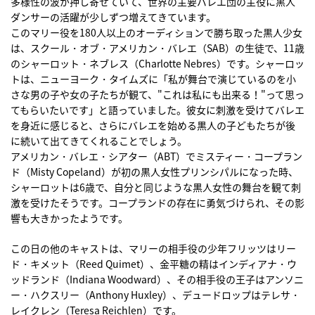
多様性の波が押し寄せていて、世界の主要バレエ団の主役に黒人
ダンサーの活躍が少しずつ増えてきています。
このマリー役を180人以上のオーディションで勝ち取った黒人少女
は、スクール・オブ・アメリカン・バレエ（SAB）の生徒で、11歳
のシャーロット・ネブレス（Charlotte Nebres）です。シャーロッ
トは、ニューヨーク・タイムズに「私が舞台で演じているのを小
さな男の子や女の子たちが観て、"これは私にも出来る！"って思っ
てもらいたいです」と語っていました。彼女に刺激を受けてバレエ
を身近に感じると、さらにバレエを始める黒人の子どもたちが後
に続いて出てきてくれることでしょう。
アメリカン・バレエ・シアター（ABT）でミスティー・コープラン
ド（Misty Copeland）が初の黒人女性プリンシパルになった時、
シャーロットは6歳で、自分と同じような黒人女性の舞台を観て刺
激を受けたそうです。コープランドの存在に勇気づけられ、その影
響も大きかったようです。
この日の他のキャストは、マリーの相手役の少年フリッツはリー
ド・キメット（Reed Quimet）、金平糖の精はインディアナ・ウ
ッドランド（Indiana Woodward）、その相手役の王子はアンソニ
ー・ハクスリー（Anthony Huxley）、デュードロップはテレサ・
レイクレン（Teresa Reichlen）です。