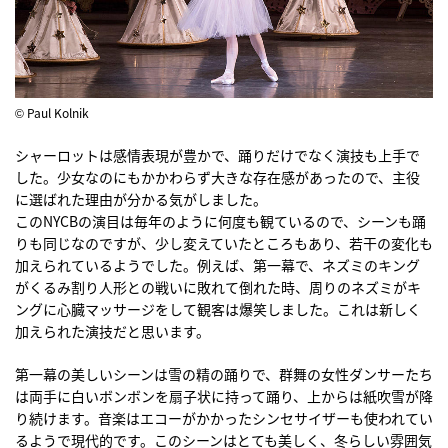
© Paul Kolnik
シャーロットは感情表現が豊かで、踊りだけでなく演技も上手で
した。少女なのにもかかわらず大きな存在感があったので、主役
に選ばれた理由が分かる気がしました。
このNYCBの演目は毎年のように何度も観ているので、シーンも踊
りも同じなのですが、少し変えていたところもあり、若干の変化も
加えられているようでした。例えば、第一幕で、ネズミのキング
がくるみ割り人形との戦いに敗れて倒れた時、周りのネズミがキ
ングに心臓マッサージをして観客は爆笑しました。これは新しく
加えられた演技だと思います。
第一幕の美しいシーンは雪の精の踊りで、群舞の女性ダンサーたち
は両手に白いボンボンを扇子状に持って踊り、上からは紙吹雪が降
り続けます。音楽はエコーがかかったシンセサイザーも使われてい
るようで現代的です。このシーンはとても美しく、冬らしい雰囲気