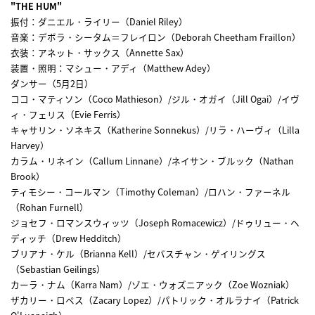
"THE HUM"
振付：ダニエル・ライリー（Daniel Riley）
音楽：デボラ・シータム＝フレイロン（Deborah Cheetham Fraillon）
衣装：アネット・サックス（Annette Sax）
装置・照明：マシュー・アディ（Matthew Adey）
ダンサー（5月2日）
ココ・マティソン（Coco Mathieson）/ジル・オガイ（Jill Ogai）/イヴ
ィ・フェリス（Evie Ferris）
キャサリン・ソネキス（Katherine Sonnekus）/リラ・ハーヴィ（Lilla
Harvey）
カラム・リネイン（Callum Linnane）/ネイサン・ブルック（Nathan
Brook）
ティモシー・コールマン（Timothy Coleman）/ロハン・ファーネル
（Rohan Furnell）
ジョセフ・ロマンスウィッツ（Joseph Romacewicz）/ドゥリュー・ヘ
ディッチ（Drew Hedditch）
ブリアナ・ケル（Brianna Kell）/セバスチャン・ゲイリングス
（Sebastian Geilings）
カーラ・ナム（Karra Nam）/ゾエ・ウォズニアック（Zoe Wozniak）
ザカリー・ロペス（Zacary Lopez）/パトリック・オルラナイ（Patrick