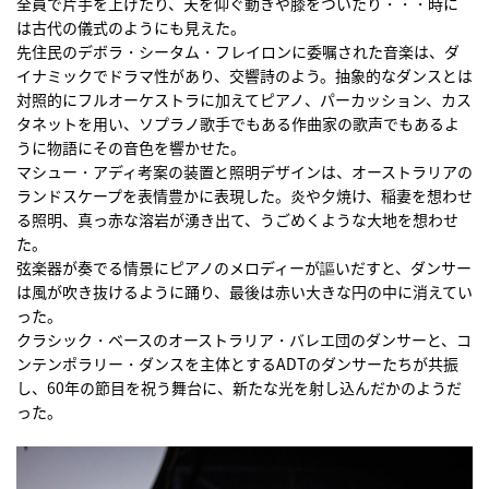
全員で片手を上げたり、天を仰ぐ動きや膝をついたり・・・時に
は古代の儀式のようにも見えた。
先住民のデボラ・シータム・フレイロンに委嘱された音楽は、ダ
イナミックでドラマ性があり、交響詩のよう。抽象的なダンスとは
対照的にフルオーケストラに加えてピアノ、パーカッション、カス
タネットを用い、ソプラノ歌手でもある作曲家の歌声でもあるよ
うに物語にその音色を響かせた。
マシュー・アディ考案の装置と照明デザインは、オーストラリアの
ランドスケープを表情豊かに表現した。炎や夕焼け、稲妻を想わせ
る照明、真っ赤な溶岩が湧き出て、うごめくような大地を想わせ
た。
弦楽器が奏でる情景にピアノのメロディーが謳いだすと、ダンサー
は風が吹き抜けるように踊り、最後は赤い大きな円の中に消えてい
った。
クラシック・ベースのオーストラリア・バレエ団のダンサーと、コ
ンテンポラリー・ダンスを主体とするADTのダンサーたちが共振
し、60年の節目を祝う舞台に、新たな光を射し込んだかのようだ
った。