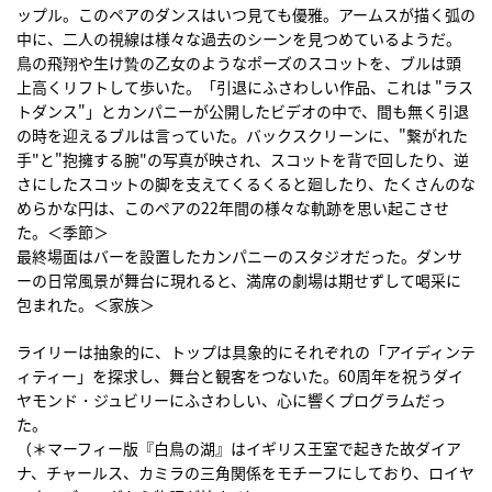
ップル。このペアのダンスはいつ見ても優雅。アームスが描く弧の
中に、二人の視線は様々な過去のシーンを見つめているようだ。
鳥の飛翔や生け贄の乙女のようなポーズのスコットを、ブルは頭
上高くリフトして歩いた。「引退にふさわしい作品、これは "ラス
トダンス"」とカンパニーが公開したビデオの中で、間も無く引退
の時を迎えるブルは言っていた。バックスクリーンに、"繋がれた
手"と"抱擁する腕"の写真が映され、スコットを背で回したり、逆
さにしたスコットの脚を支えてくるくると廻したり、たくさんのな
めらかな円は、このペアの22年間の様々な軌跡を思い起こさせ
た。＜季節＞
最終場面はバーを設置したカンパニーのスタジオだった。ダンサ
ーの日常風景が舞台に現れると、満席の劇場は期せずして喝采に
包まれた。＜家族＞
ライリーは抽象的に、トップは具象的にそれぞれの「アイディンテ
ィティー」を探求し、舞台と観客をつないた。60周年を祝うダイ
ヤモンド・ジュビリーにふさわしい、心に響くプログラムだっ
た。
（＊マーフィー版『白鳥の湖』はイギリス王室で起きた故ダイア
ナ、チャールス、カミラの三角関係をモチーフにしており、ロイヤ