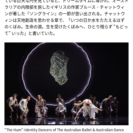
ている巨大な円を見ていると、ドリームタイムに導かれ、オースト
ラリアの内陸部を旅したイギリスの作家ブルース・チャットウィ
ンが著した『ソングライン』の一節が思い出される。チャットウ
ィンは天地創造を思わせる章で、「いつの日か水をたたえるはず
のくぼみ。生命の源。生を受けたくぼみへ、ひとり残らず "もどっ
て" いった」と書いていた。
"The Hum"-Identity Dancers of The Australian Ballet & Australian Dance