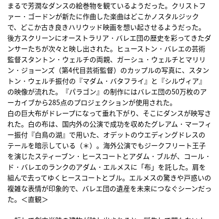
まるで芳潤なダンスの絵巻物を観ているようだった。クリストフ
ァー・ゴードンが新たに作曲した楽曲はどこかノスタルジック
で、どこか古き良きハリウッド映画を想い起させるようだった。
後方スクリーンにオーストラリア・バレエ団の歴史を彩ってきたダ
ンサーたちが次々と映し出された。ヒューストン・バレエの芸術
監督スタントン・ウェルチの両親、ガーシュ・ウェルチとマリリ
ン・ジョーンズ（第4代目芸術監督）のカップルの写真に、スタン
トン・ウェルチ振付の『マダム・バタフライ』と『シルヴィア』
の映像が流れた。『パラゴン』の制作にはバレエ団の50万枚のア
ーカイブから285点のプロジェクションが使用された。
白の巨大布がドレープになって垂れ下がり、そこにダンスが映写さ
れた。白の布は、国内外の公演で成功を収めたグレアム・マーフィ
ー振付『白鳥の湖』で用いた、オデットのウエディングドレスの
テールを暗示している（＊）。海外公演でもジークフリート王子
を演じたスティーブン・ヒースコートとアダム・ブルが、コール・
ド・バレエのランクのアダム・エルメスに「布」を託した。肩を
組んで去ってゆくヒースコートとブル。エルメスの驚きや戸惑いの
複雑な表情が印象的で、バレエ団の遺産を未来につなぐシーンだっ
た。＜直観＞