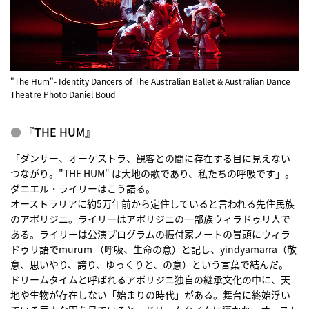
"The Hum"- Identity Dancers of The Australian Ballet & Australian Dance
Theatre Photo Daniel Boud
『THE HUM』
「ダンサー、オーケストラ、観客との間に存在する目に見えない
つながり。"THE HUM" は大地の歌であり、私たちの呼吸です」。
ダニエル・ライリーはこう語る。
オーストラリアに約5万年前から定住していると言われる先住民族
のアボリジニ。ライリーはアボリジニの一部族ウィラドゥリ人で
ある。ライリーは公演プログラムの振付家ノートの冒頭にウィラ
ドゥリ語でmurum （呼吸、生命の意）と記し、yindyamarra（敬
意、思いやり、誇り、ゆっくりと、の意）という言葉で結んだ。
ドリームタイムと呼ばれるアボリジニ独自の継承文化の中に、天
地や生物が存在しない「始まりの時代」がある。舞台に終始浮い