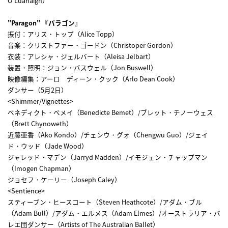
O'Luanaigh）
"Paragon" 『パラゴン』
振付：アリス・トップ（Alice Topp）
音楽：クリストファー・ゴードン（Christoper Gordon）
衣装：アレシャ・ジェルバート（Aleisa Jelbart）
装置・照明：ジョン・バスウェル（Jon Buswell）
映像編集：アーロ ディーン・クック（Arlo Dean Cook）
ダンサー（5月2日）
<Shimmer/Vignettes>
ベネディクト・べメイ（Benedicte Bemet）/ブレット・チノーウェス
（Brett Chynoweth）
近藤亜香（Ako Kondo）/チェンウ・グォ（Chengwu Guo）/ジェイ
ド・ウッド（Jade Wood）
ジャレッド・マデン（Jarryd Madden）/イモジェン・チャップマン
（Imogen Chapman）
ジョセフ・ケーリー（Joseph Caley）
<Sentience>
スティーブン・ヒースコート（Steven Heathcote）/アダム・ブル
（Adam Bull）/アダム・エルメス（Adam Elmes）/オーストラリア・バ
レエ団ダンサー（Artists of The Australian Ballet）