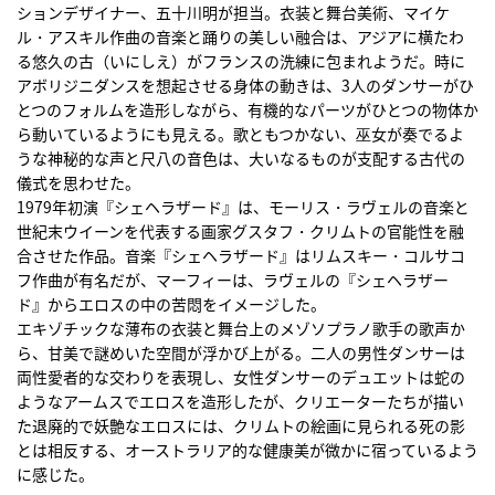
ションデザイナー、五十川明が担当。衣装と舞台美術、マイケ
ル・アスキル作曲の音楽と踊りの美しい融合は、アジアに横たわ
る悠久の古（いにしえ）がフランスの洗練に包まれようだ。時に
アボリジニダンスを想起させる身体の動きは、3人のダンサーがひ
とつのフォルムを造形しながら、有機的なパーツがひとつの物体か
ら動いているようにも見える。歌ともつかない、巫女が奏でるよ
うな神秘的な声と尺八の音色は、大いなるものが支配する古代の
儀式を思わせた。
1979年初演『シェヘラザード』は、モーリス・ラヴェルの音楽と
世紀末ウイーンを代表する画家グスタフ・クリムトの官能性を融
合させた作品。音楽『シェヘラザード』はリムスキー・コルサコ
フ作曲が有名だが、マーフィーは、ラヴェルの『シェヘラザー
ド』からエロスの中の苦悶をイメージした。
エキゾチックな薄布の衣装と舞台上のメゾソプラノ歌手の歌声か
ら、甘美で謎めいた空間が浮かび上がる。二人の男性ダンサーは
両性愛者的な交わりを表現し、女性ダンサーのデュエットは蛇の
ようなアームスでエロスを造形したが、クリエーターたちが描い
た退廃的で妖艶なエロスには、クリムトの絵画に見られる死の影
とは相反する、オーストラリア的な健康美が微かに宿っているよう
に感じた。