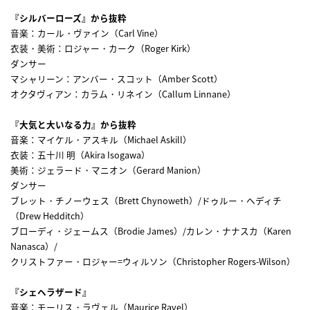
『シルバーローズ』から抜粋
音楽：カール・ヴァイン（Carl Vine）
衣装・美術：ロジャー・カーク（Roger Kirk）
ダンサー
マシャリーン：アンバー・スコット（Amber Scott）
オクタヴィアン：カラム・リネイン（Callum Linnane）
『大気と大いなる力』から抜粋
音楽：マイケル・アスキル（Michael Askill）
衣装：五十川 明（Akira Isogawa）
美術：ジェラード・マニオン（Gerard Manion）
ダンサー
ブレット・チノーウェス（Brett Chynoweth）/ドゥルー・ヘディチ
（Drew Hedditch）
ブローディ・ジェームス（Brodie James）/カレン・ナナスカ（Karen
Nanasca）/
クリストファー・ロジャー=ウィルソン（Christopher Rogers-Wilson）
『シェヘラザード』
音楽：モーリス・ラヴェル（Maurice Ravel）