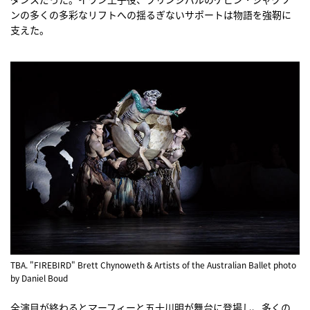
ンの多くの多彩なリフトへの揺るぎないサポートは物語を強靭に
支えた。
TBA. "FIREBIRD" Brett Chynoweth & Artists of the Australian Ballet photo
by Daniel Boud
全演目が終わるとマーフィーと五十川明が舞台に登場し、多くの