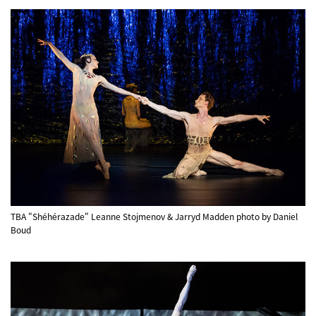
TBA "Shéhérazade" Leanne Stojmenov & Jarryd Madden photo by Daniel
Boud