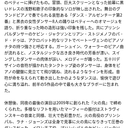
のベティーに捧げたもの。冒頭、巨大スクリーンとなった前幕に黒
いドレスの浅野和歌子の印象的なソロが映し出された。舞台のグ
ランドピアノで奏でられる哀愁ある『ダンス・アルゼンチーナ第2
番』と黒衣の女性ダンサー8人の踊りはベティーへのオマージュを
語り、折り重なった時の造形は強い印象を残した。共にプリンシ
パルダンサーのケビン・ジャクソンとリアン・ストジメノフのパ・
ド・ドゥは、アクロバット的なリフトでベートーヴェンのピアノソ
ナタの持つ強さと呼応する。ガーシュイン、ウォーラーのピアノ曲
が流れると、ノスタルジックな古き良き時代の芳香が漂い、スイ
ングしたダンサーの肉体が謳い、メロディーが踊った。五十川デ
ザインの音符が描かれたタンクトップ姿のダンサーは、身体をピ
アノの鍵盤に見立てて飛び跳ね、流れるようなラインを形成。音
符が命を与えられて動き出したかのようなダンスは、愉快で遊び
心に満ち溢れ、前半の5作品の中で最も大きなブラボーに包まれ
た。
休憩後、同夜の最後の演目は2009年に創られた『火の鳥』で締め
くられた。多様なリフトを用いたマーフィーの振付はストラヴィ
ンスキーの音楽と同様、壮大で色彩豊かだ。火の鳥役のプリンシ
パル、ラナ・ジョーンズは全身で見事に火の鳥になりきって圧巻の
ダンスだった。イワン王子役、プリンシパルのケビン・ジャクソ