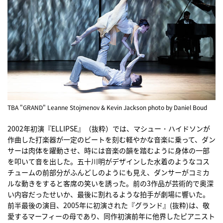
TBA "GRAND" Leanne Stojmenov & Kevin Jackson photo by Daniel Boud
2002年初演『ELLIPSE』（抜粋）では、マシュー・ハイドソンが
作曲した打楽器が一定のビートを刻む軽やかな音楽に乗って、ダン
サーは肉体を躍動させ、時には音楽の韻を踏むように身体の一部
を叩いて音を出した。五十川明がデザインした水着のようなコス
チュームの前部分がふんどしのようにも見え、ダンサーがコミカ
ルな動きをすると客席の笑いを誘った。前の3作品が芸術的で奥深
い内容だったせいか、最後に割れるような拍手が劇場に響いた。
前半最後の演目、2005年に初演された『グランド』(抜粋)は、敬
愛するマーフィーの母であり、同作初演前年に他界したピアニスト