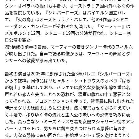
タン・オペラへの振付も手掛け、オーストラリア国内外へ多くの作
品を提供している。『シルバーローズ』はバイエルン国立バレ
エ、『火の鳥』はオーストラリア・バレエ、他の4作品はシドニ
ー・ダンス・カンパニーがそれぞれ初演した。『マーフィー』は
メルボルンで12回、シドニーで19回の公演が行われ、シドニー初
日公演を観た。
2部構成の前半の冒頭、マーフィーの若きダンサー時代のフィルム
が映し出された。自声で語る映像からは、マーフィーの舞踊とダ
ンサーへの敬愛が滲み出ていた。
最初の演目は2005年に創作された全3幕バレエ『シルバーローズ』
からの抜粋。同作品はリヒャルト・シュトラウスのオペラ『ばら
の騎士』を基にしており、バレエでは高名な女優が年齢を重ね名
声と若い恋人を失うことへの恐れが、寝室の戯れの中で悪夢とな
って描かれる。プロジェクションを使って、背景幕に映し出された
時計をダリの絵画のように歪ませ、醜く変形させながら消えてい
く手法で、移りゆく時の流れと主人公の老いへの恐怖を巧みに表
した。真っ白なシュミーズドレスを着た女優マシャリーン役のアン
バー・スコットは、男たちに鏡を突きつけられる悪夢に苛まれ
る。内なる恐怖に追い回され、終始ポワントで鏡を避けようとす