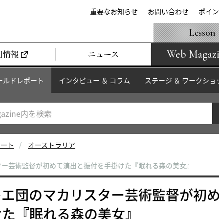
重要なお知らせ
お問い合わせ
ポイン
Lesson
Web Magaz
用情報
ニュース
ールドレポート
インタビュー ＆ コラム
ステージ ＆ ワークショ
ポート
オーストラリア
ター芸術監督が初めて演出と振付を手掛けた『眠れる森の美女』
レエ団のマカリスター芸術監督が初
けた『眠れる森の美女』