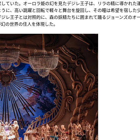
求していた。オーロラ姫の幻を見たデジレ王子は、リラの精に導かれた
ように、高い跳躍と回転で軽々と舞台を旋回し、その瞳は希望を宿した
デジレ王子とは対照的に、森の妖精たちに囲まれて踊るジョーンズのオ
夢幻の世界の住人を体現した。