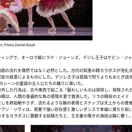
let, Photo Daniel Boud
ティングで、オーロラ姫にラナ・ジョーンズ、デジレ王子はケビン・ジ
物語の流れを偶然ではなく必然とした。古代の知恵の精カラボスが洗礼
家臣の故意によるものにした。デジレ王子は孤独で狩りよりもおとぎ話
式のシーンの童話の主人公たちの踊りに導いた。
除外した行為は、古今東西で起こる「厭わしいものは排除し、排除され
の精は、人間の普遍的な負の感情を愛で救済した。リラの精役のエイミ
なしを終始絶やさず、流れるような腕の表現とステップは天上からの使
リアン・リヴィは、邪悪で強い存在感と激しいダンスで幸福に満ちた祝
いするカラボスに懇願する妖精たちと、王夫妻の嘆きの演技は胸に響く