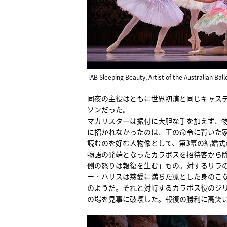
TAB Sleeping Beauty, Artist of the Australian Bal
同夜の主役はともに世界初演と同じキャス
ソンだった。
マカリスターは振付に大胆な手を加えず、
に招かれなかったのは、王の命令に背いた
読むのを好む人物像として、第3幕の結婚
物語の発端となったカラボスを招待客から
側の怒りは報復を生む」もの。対するリラ
ー・ハリスは慈愛に満ちた凛とした身のこ
のようだ。それと対峙するカラボス役のジ
の場を見事に破壊した。報復の勝利に高笑