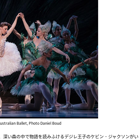
ustralian Ballet, Photo Daniel Boud
ず、深い森の中で物語を読みふけるデジレ王子のケビン・ジャクソンがい