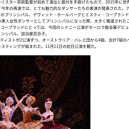
リスター芸術監督が初めて演出と振付を手掛けたもので、2015年に世
て今年の再演では、とても魅力的なダンサーたちの客演が発表された。
りのプリンシパル、デヴィッド・ホールバーグとミスティ・コープラン
めての黒人女性ダンサーとしてプリンシパルになった際、大きく報道された
）コープランドにとっては、今回のシドニー公演がオーロラ姫全幕デビ
リンシパル、加治屋百合子。
ーティストが2公演ずつ、オーストラリア・バレエ団から4組、合計7組の
スティングが組まれた。11月11日の初日公演を観た。