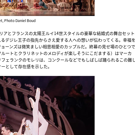
let, Photo Daniel Boud
リアとフランスの太陽王ルイ14世スタイルの豪華な結婚式の舞台セット
れるデジレ王子の指先からさえ愛する人への想いが伝わってくる。幸福
ジョーンズは微笑ましい相思相愛のカップルだ。終幕の見せ場のひとつ
フルートとクラリネットのメロディが楽しそうにこだまする）はマーカ
リフェランクのモレリは、コンクールなどでもしばしば踊られるこの難
サーとして存在感を示した。