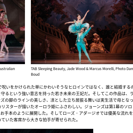
ustralian
TAB Sleeping Beauty, Jade Wood & Marcus Morelli, Photo Dan
Boud
で呪いをかけられた単にかわいそうなヒロインではなく、誰と結婚する
を守るという強い意志を持った若き未来の王妃だ。そしてこの作品は、
ンズの脚のラインの美しさ、凛とした立ち居振る舞いは実生活で母とな
カリスターが描いたオーロラ姫にふさわしい。ジョーンズは第1幕のソロ
つお手本のように展開した。そしてローズ・アダージオでは優美な流れ
めていた客席から大きな拍手が寄せられた。