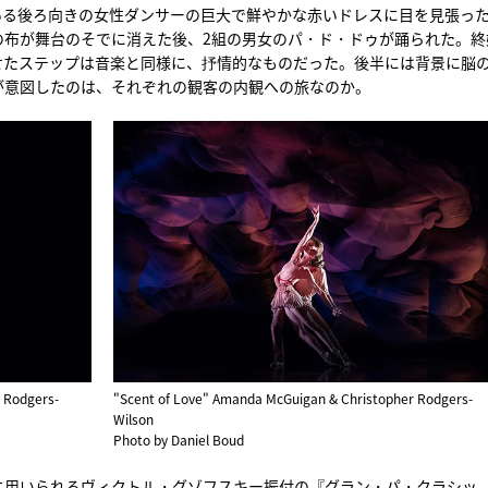
いる後ろ向きの女性ダンサーの巨大で鮮やかな赤いドレスに目を見張っ
の布が舞台のそでに消えた後、2組の男女のパ・ド・ドゥが踊られた。終
せたステップは音楽と同様に、抒情的なものだった。後半には背景に脳
が意図したのは、それぞれの観客の内観への旅なのか。
 Rodgers-
"Scent of Love" Amanda McGuigan & Christopher Rodgers-
Wilson
Photo by Daniel Boud
に用いられるヴィクトル・グゾフスキー振付の『グラン・パ・クラシッ