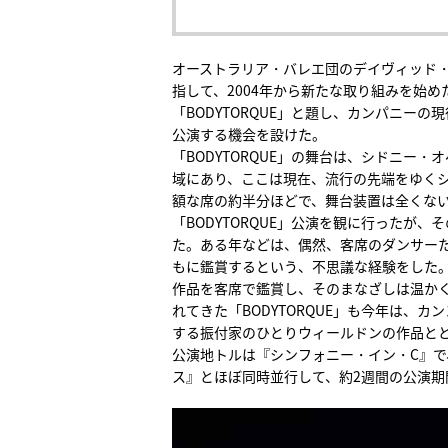
オーストラリア・バレエ団のデイヴィッド
指して、2004年から新たな取り組みを始
「BODYTORQUE」と題し、カンパニー
公演する機会を設けた。
「BODYTORQUE」の舞台は、シドニー
域にあり、ここは現在、流行の先端をゆく
額な席の約半分ほどで、舞台装置は全くな
「BODYTORQUE」公演を観に行ったが
た。ある年などは、偶然、客席のダンサー
もに鑑賞するという、不思議な経験をした
作品を客席で鑑賞し、そのまなざしは温かく
れてきた「BODYTORQUE」も今年は、
する振付家のひとりウィールドンの作品と
公演地トルは『シンフォニー・イン・C』で、
ス』とほぼ同時並行して、約2週間の公演期