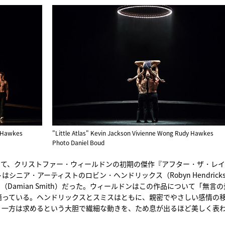
udy Hawkes
"Little Atlas" Kevin Jackson Vivienne Wong Rudy Hawkes
Photo Daniel Boud
いて、クリストファー・ウィールドンの初期の傑作『アフター・ザ・レイ
ニア・アーティストのロビン・ヘンドリックス（Robyn Hendrick
Damian Smith）だった。ウィールドンはこの作品について「無言の
語っている。ヘンドリックスとスミスはともに、親密でやさしい感情の
、一方は求めるという大胆で繊細な動きを、ため息が出るほど美しく表