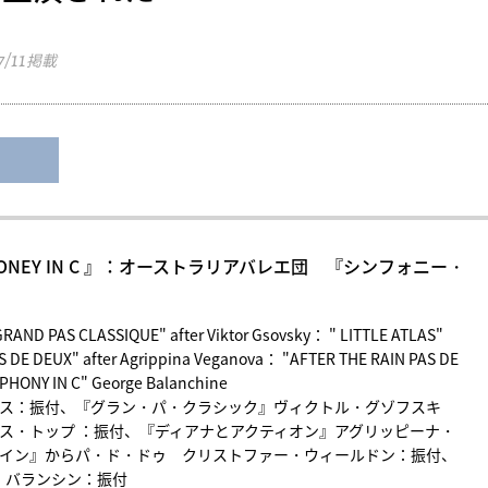
7/11
掲載
YMOHONEY IN C 』：オーストラリアバレエ団 『シンフォニー・
AND PAS CLASSIQUE" after Viktor Gsovsky： " LITTLE ATLAS"
 DE DEUX" after Agrippina Veganova： "AFTER THE RAIN PAS DE
HONY IN C" George Balanchine
ド・ハウス：振付、『グラン・パ・クラシック』ヴィクトル・グゾフスキ
リス・トップ ：振付、『ディアナとアクティオン』アグリッピーナ・
レイン』からパ・ド・ドゥ クリストファー・ウィールドン：振付、
・バランシン：振付