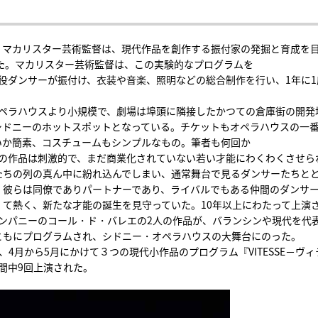
・マカリスター芸術監督は、現代作品を創作する振付家の発掘と育成を
めた。マカリスター芸術監督は、この実験的なプログラムを
の現役ダンサーが振付け、衣装や音楽、照明などの総合制作を行い、1年に1
・オペラハウスより小規模で、劇場は埠頭に隣接したかつての倉庫街の開発
シドニーのホットスポットとなっている。チケットもオペラハウスの一
いか簡素、コスチュームもシンプルなもの。筆者も何回か
、その作品は刺激的で、まだ商業化されていない若い才能にわくわくさせら
たちの列の真ん中に紛れ込んでしまい、通常舞台で見るダンサーたちと
。彼らは同僚でありパートナーであり、ライバルでもある仲間のダンサ
て熱く、新たな才能の誕生を見守っていた。10年以上にわたって上演
カンンパニーのコール・ド・バレエの2人の作品が、バランシンや現代を代
ともにプログラムされ、シドニー・オペラハウスの大舞台にのった。
4月から5月にかけて３つの現代小作品のプログラム『VITESSE－ヴィ
間中9回上演された。