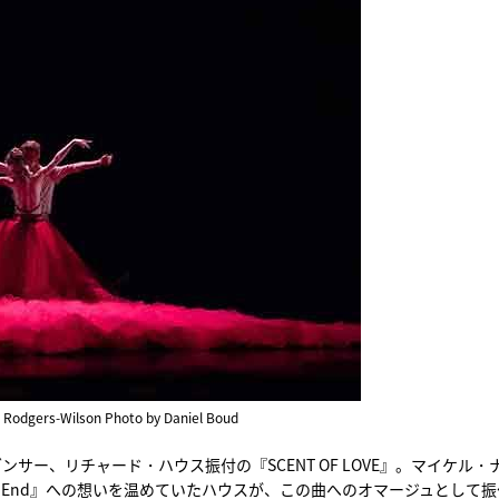
 Rodgers-Wilson Photo by Daniel Boud
サー、リチャード・ハウス振付の『SCENT OF LOVE』。マイケル・
e Doesn't End』への想いを温めていたハウスが、この曲へのオマージュとして