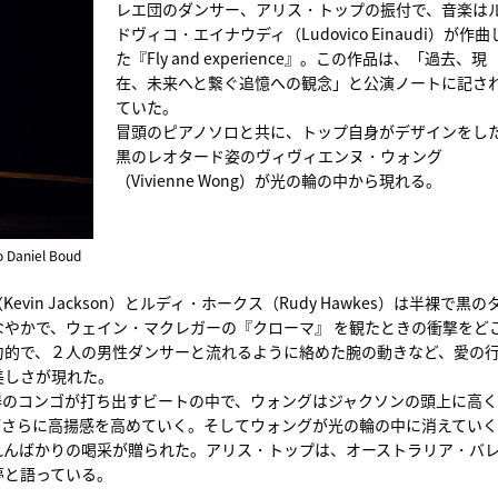
レエ団のダンサー、アリス・トップの振付で、音楽は
ドヴィコ・エイナウディ（Ludovico Einaudi）が作曲
た『Fly and experience』。この作品は、「過去、現
在、未来へと繋ぐ追憶への観念」と公演ノートに記さ
ていた。
冒頭のピアノソロと共に、トップ自身がデザインをし
黒のレオタード姿のヴィヴィエンヌ・ウォング
（Vivienne Wong）が光の輪の中から現れる。
o Daniel Boud
in Jackson）とルディ・ホークス（Rudy Hawkes）は半裸で黒の
やかで、ウェイン・マクレガーの『クローマ』 を観たときの衝撃をど
力的で、２人の男性ダンサーと流れるように絡めた腕の動きなど、愛の
美しさが現れた。
器のコンゴが打ち出すビートの中で、ウォングはジャクソンの頭上に高
がさらに高揚感を高めていく。そしてウォングが光の輪の中に消えてい
れんばかりの喝采が贈られた。アリス・トップは、オーストラリア・バ
夢と語っている。