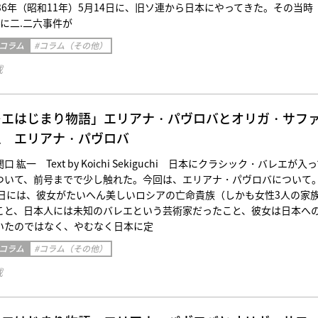
36年（昭和11年）5月14日に、旧ソ連から日本にやってきた。その当時
に二.二六事件が
 コラム
#コラム（その他）
載
レエはじまり物語」エリアナ・パヴロバとオリガ・サフ
三 エリアナ・パヴロバ
紘一 Text by Koichi Sekiguchi 日本にクラシック・バレエが入
ついて、前号までで少し触れた。今回は、エリアナ・パヴロバについて
には、彼女がたいへん美しいロシアの亡命貴族（しかも女性3人の家
こと、日本人には未知のバレエという芸術家だったこと、彼女は日本へ
いたのではなく、やむなく日本に定
 コラム
#コラム（その他）
載