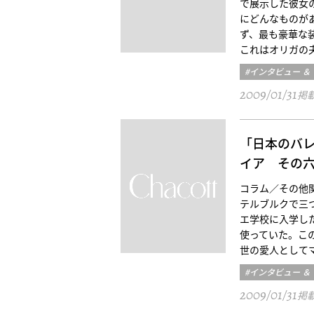
で展示した彼女
にどんなものが
ず、最も豪華な
これはオリガの
#インタビュー ＆
2009/01/31
掲
「日本のバ
イア その
コラム／その他関口 
テルブルクで三
エ学校に入学し
使っていた。こ
世の愛人として
#インタビュー ＆
2009/01/31
掲