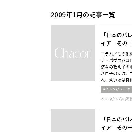
2009年1月の記事一覧
「日本のバ
イア その
コラム／その他関口 
ナ・パヴロバは
済々の教え子の
八百子の父は、
れ、幼い頃は身
#インタビュー ＆
2009/01/31
掲
「日本のバ
イア その