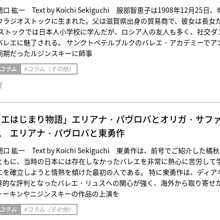
紘一 Text by Koichi Sekiguchi 服部智恵子は1908年12月25日、
ウラジオストックに生まれた。父は滋賀県出身の貿易商で、彼女は長女
オストックでは日本人小学校に学んだが、ロシア人の友人も多く、社交ダ
バレエに魅了される。 サンクトペテルブルクのバレエ・アカデミーでア
同期だったルジンスキーに師事
 コラム
#コラム（その他）
載
レエはじまり物語」エリアナ・パヴロバとオリガ・サフ
九 エリアナ・パヴロバと東勇作
紘一 Text by Koichi Sekiguchi 東勇作は、前号でご紹介した橘
ともに、当時の日本には存在しなかったバレエを非常に熱心に苦労して
エを確立しようと情熱を傾けた最初の人である。 特に東勇作は、ディア
界的な評判となったバレエ・リュスへの関心が強く、海外から取り寄せ
ォーキンやニジンスキーの作品の上演を
 コラム
#コラム（その他）