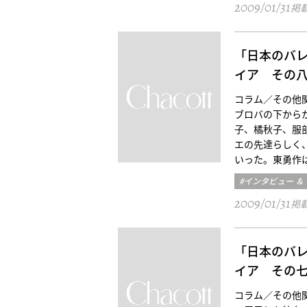
2009/01/31
掲
「日本のバ
イア その
コラム／その他関口 
ブロバの下から
子、橘秋子、服
エの先達らしく
いった。東勇作
#インタビュー ＆
2009/01/31
掲
「日本のバ
イア その
コラム／その他関口 