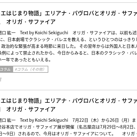
レエはじまり物語」エリアナ・パヴロバとオリガ・サフ
五 オリガ・サファイア
紘一 Text by Koichi Sekiguchi オリガ・サファイアは、以前も
6年に、日本劇場でクラシック・バレエを教える、というひとつのはっきり
、政治的な緊張が高まる時節に来日した。 その翌年からは外国人と日本
条例によって禁止されたから、今日からみると、日本のクラシック・バ
い一年であったともいえる。
 コラム
#コラム（その他）
載
レエはじまり物語」エリアナ・パヴロバとオリガ・サフ
四 オリガ・サファイア
紘一 Text by Koichi Sekiguchi 7月22日（木）から26日（月）ま
渋谷本店でオリガ・サファイア展が開催（名古屋店は7月29日～8月2日
5日～9日）されるので、今月はオリガ・サファイアについて。 オリガ