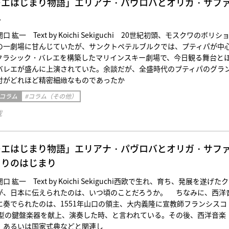
レエはじまり物語」エリアナ・パヴロバとオリガ・サフ
二
紘一 Text by Koichi Sekiguchi 20世紀初頭、モスクワのボリシ
の一劇場に甘んじていたが、サンクトペテルブルクでは、プティパが中
クラシック・バレエを構築したマリインスキー劇場で、今日観る舞台と
バレエが盛んに上演されていた。余談だが、全盛時代のプティパのグラ
付がどれほど精密細緻なものであったか
 コラム
#コラム（その他）
載
レエはじまり物語」エリアナ・パヴロバとオリガ・サフ
まりのはじまり
紘一 Text by Koichi Sekiguchi西欧で生れ、育ち、発展を遂げた
が、日本に伝えられたのは、いつ頃のことだろうか。 ちなみに、西洋
に奏でられたのは、1551年山口の領主、大内義隆に宣教師フランシスコ
小型の鍵盤楽器を献上、演奏した時、と言われている。その後、西洋音楽
、あるいは国家式典などと関連し