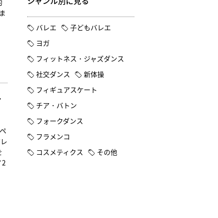
ジャンル別に見る
的
ま
。
バレエ
子どもバレエ
ヨガ
フィットネス・ジャズダンス
社交ダンス
新体操
フィギュアスケート
ァ
チア・バトン
フォークダンス
トペ
フラメンコ
バレ
を
コスメティクス
その他
2