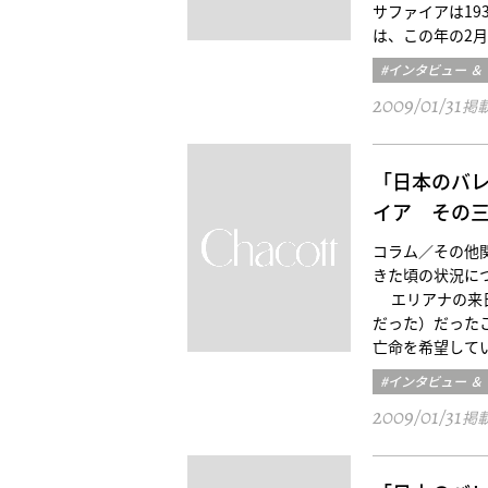
サファイアは19
は、この年の2月
#インタビュー ＆
2009/01/31
掲
「日本のバ
イア その
コラム／その他関口 
きた頃の状況に
エリアナの来日
だった）だった
亡命を希望して
#インタビュー ＆
2009/01/31
掲