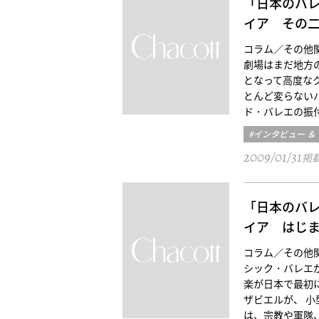
「日本のバ
イア その
コラム／その他関口 
劇場はまだ地方
となって高度な
とんど変らない
ド・バレエの振
#インタビュー ＆
2009/01/31
掲
「日本のバ
イア はじ
コラム／その他関口 
シック・バレエ
楽が日本で最初
ザビエルが、 
は、宗教や軍隊