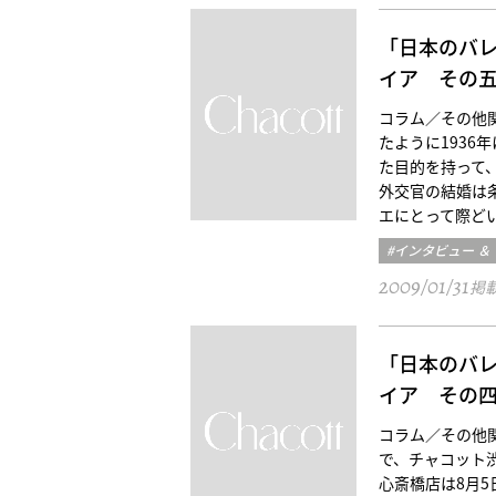
「日本のバ
イア その
コラム／その他関口 
たように193
た目的を持って
外交官の結婚は
エにとって際ど
#インタビュー ＆
2009/01/31
掲
「日本のバ
イア その
コラム／その他関口 
で、チャコット
心斎橋店は8月