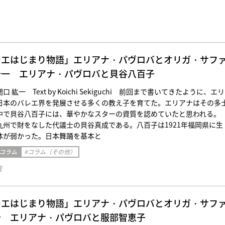
レエはじまり物語」エリアナ・パヴロバとオリガ・サフ
十一 エリアナ・パヴロバと貝谷八百子
紘一 Text by Koichi Sekiguchi 前回まで書いてきたように、エ
日本のバレエ界を発展させる多くの教え子を育てた。エリアナはその多
中で貝谷八百子には、華やかなスターの資質を認めていたと思われる
九州で財をなした代議士の貝谷真成である。八百子は1921年福岡県に生
体が弱かった。日本舞踊を基本と
 コラム
#コラム（その他）
載
レエはじまり物語」エリアナ・パヴロバとオリガ・サフ
十 エリアナ・パヴロバと服部智恵子