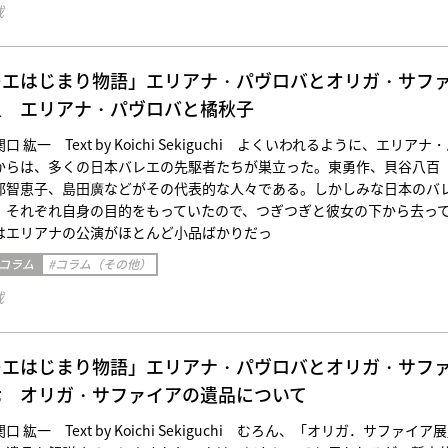
載
レエはじまり物語」エリアナ・パヴロバとオリガ・サフ
八 エリアナ・パヴロバと橘秋子
紘一 Text by Koichi Sekiguchi よくいわれるように、エリアナ
からは、多くの日本バレエの先駆者たちが巣立った。東勇作、貝谷八百
部智恵子、島田廣などがその代表的な人々である。しかしみな日本のバ
、それぞれ自身の目的をもっていたので、つぎつぎと彼女の下から去っ
はエリアナの公演がほとんど小品ばかりだっ
 コラム
#コラム（その他）
載
レエはじまり物語」エリアナ・パヴロバとオリガ・サフ
七 オリガ・サファイアの遺品について
紘一 Text by Koichi Sekiguchi むろん、「オリガ．サファイア