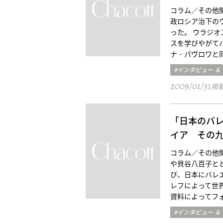
コラム／その他関口 
政ロシア治下の
った。 ウラジ
スを学びやがて
ナ・パヴロワと
#インタビュー ＆
2009/01/31
掲
「日本のバ
イア その
コラム／その他関口 
や貝谷八百子と
び、日本にバレ
レフによって世
資料によってフ
#インタビュー ＆