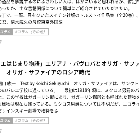
の遺品を解説するのにふさわしい人は、ほかにいると思われるが、暫定
あったか、主な書籍関係について簡単にご紹介させていただきたい。 
装丁で、一際、目をひいたスイチン社版のトルストイ作品集（全20巻）
夫君、清水威久の母校東京外国語
 コラム
#コラム（その他）
載
レエはじまり物語」エリアナ・パヴロバとオリガ・サフ
六 オリガ・サファイアのロシア時代
紘一 Text by Koichi Sekiguchi オリガ・サファイアは、サンク
つのバレエ学校に通っている。 最初は1918年頃に、ミクロス男爵の
た。この学校はガガーリン街にあり、ガガーリン御殿とも呼ばれた建物
の建物は現在も残っている。ミクロス男爵については不明だが、ニコライ
マリインスキー劇場で権勢をふ
 コラム
#コラム（その他）
載