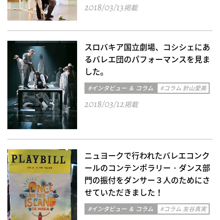
2018/03/13
掲載
スロバキア国立劇場、コシシェにあ
るバレエ団のパフォーマンスを見ま
した。
#インタビュー ＆ コラム
#コラム 針山愛美
2018/03/12
掲載
ニュヨークで行われたバレエコンク
ールのコンテンポラリー・ダンス部
門の振付をダンサー３人のためにさ
せていただきました！
#インタビュー ＆ コラム
#コラム 友谷真実