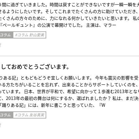
う間に過ぎていきました。時間は戻すことができないですが一瞬一瞬を
せるようにしたいです。そしてこれまでたくさんの方に助けていただき
たくさんの方々のために、力になれる何かしていきたいと思います。 私
、『ペールギュント』の公演で幕開けでした。 主演は、マラー
 コラム
#コラム 針山愛美
載
ましておめでとうございます。
踊りある記」ともどもどうぞ宜しくお願いします。 今年も震災の影響を受
いる方たちがいることを忘れず、出来ることからサポートしていくのを
ています。 日本、世界が平和で、希望に向かって１歩進む2013年とな
、2013年の最初の舞台は何にするか、選ばれましたか？ 私は、まだ決
「踊りある記」には、新年に書こうと思っていた、『W
 コラム
#コラム 友谷真実
載