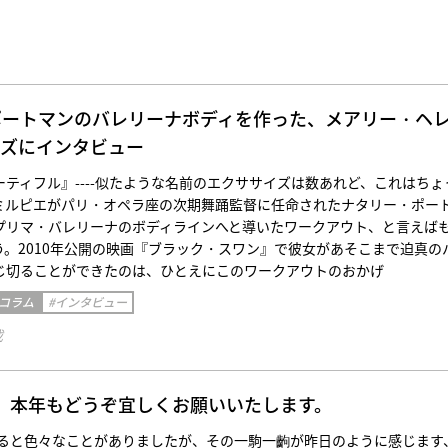
ポートマンのバレリーナボディを作った、メアリー・ヘ
ーズにインタビュー
ティフル』----似たような名前のエクササイズは数あれど、これはちょ
ミルピエがパリ・オペラ座の次期舞踊監督に任命されたナタリー・ポー
プリマ・バレリーナのボディラインへと導いたワークアウト、と言えば
う。2010年公開の映画『ブラック・スワン』で彼女があそこまで迫真の
じ切ることができたのは、ひとえにこのワークアウトのおかげ
 コラム
#インタビュー
載
皆様、本年もどうぞ宜しくお願いいたします。
り返ると色々なことがありましたが、その一駒一齣が昨日のように感じます