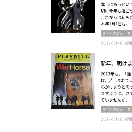
本当にあっとい
切に今年も過ご
これからは私も
本年1月1日は
#インタビュー ＆
2013/01/10
掲
新年、明け
2013年も、「
け、苦しまれて
心がけようと思っ
ますように。さて
ていませんが、
#インタビュー ＆
2013/01/10
掲