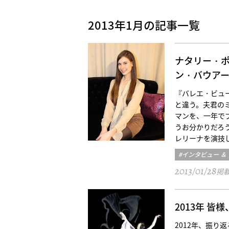
2013年1月の記事一覧
ナタリー・
ン・バウア
『バレエ・ビュー
と違う。夫君の
マンを、一年で
うお分かりだろ
レリーナを演技
#インタビュー ＆
2013/01/28
掲
2013年 
2012年、振