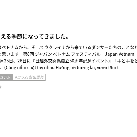
こえる季節になってきました。
はベトナムから、そしてウクライナから来ているダンサーたちのことな
います。第8回 ジャパン ベトナム フェスティバル Japan Vetnam
023年2月25日、26日に『日越外交関係樹立50周年記念イベント』「手と手を
 nắm chặt tay nhau Hướng tới tương lai, vươn tầm t
 コラム
#コラム 針山愛美
載