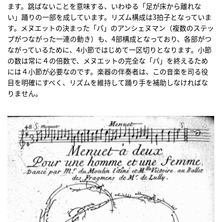
ます。跳ばないことを意味する、いわゆる「足が床から離れな
い」踊りの一部を成しています。リズム構成は3拍子となっていま
す。メヌエットの決まった「パ」のアンシェヌマン（複数のステッ
プがつながった一連の動き）も、4部構成となっており、各部がつ
ながっているために、4小節ではじめて一区切りとなります。小節
の数は常に４の倍数で、メヌエットの完全な「パ」を終えるため
には４小節が必要なのです。楽器の伴奏者は、この音楽を司る役
目を明確にすべく、リズムを維持して踊り手を補助しなければな
りません。