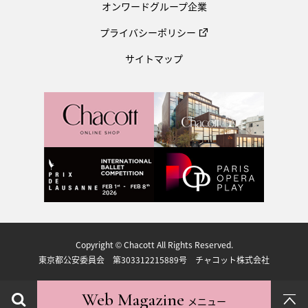
オンワードグループ企業
プライバシーポリシー
サイトマップ
Copyright © Chacott All Rights Reserved.
東京都公安委員会 第303312215889号 チャコット株式会社
Web Magazine
メニュー