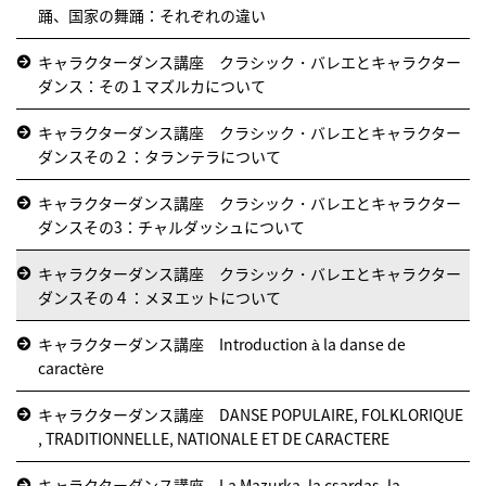
踊、国家の舞踊：それぞれの違い
キャラクターダンス講座 クラシック・バレエとキャラクター
ダンス：その１マズルカについて
キャラクターダンス講座 クラシック・バレエとキャラクター
ダンスその２：タランテラについて
キャラクターダンス講座 クラシック・バレエとキャラクター
ダンスその3：チャルダッシュについて
キャラクターダンス講座 クラシック・バレエとキャラクター
ダンスその４：メヌエットについて
キャラクターダンス講座 Introduction à la danse de
caractère
キャラクターダンス講座 DANSE POPULAIRE, FOLKLORIQUE
, TRADITIONNELLE, NATIONALE ET DE CARACTERE
キャラクターダンス講座 La Mazurka, la csardas, la