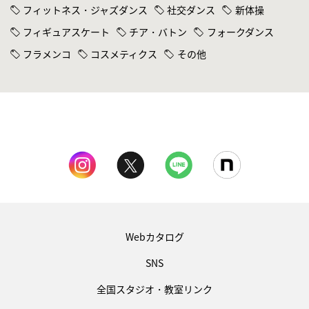
フィットネス・ジャズダンス
社交ダンス
新体操
フィギュアスケート
チア・バトン
フォークダンス
フラメンコ
コスメティクス
その他
Webカタログ
SNS
全国スタジオ・教室リンク