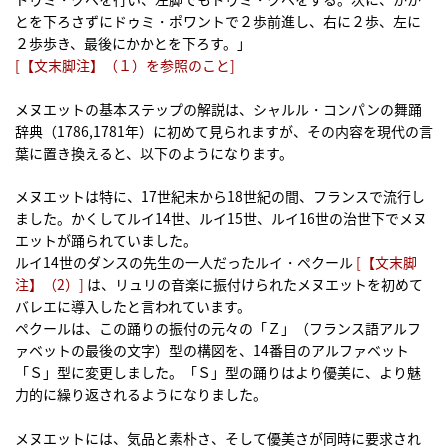
とを下ろさずにドゥミ・ポワントで２歩前進し、右に２歩、左に
２歩歩き、最後にかかとを下ろす。」
[【文末脚注】（１）を参照のこと]
メヌエットの基本ステップの解説は、シャルル・コンパンの舞踊
辞典（1786,1781年）に初めて見られますが、その内容を現代の言
葉に置き換えると、以下のようになります。
メヌエットは特に、17世紀末から18世紀の間、フランスで流行し
ました。かくしてルイ14世、ルイ15世、ルイ16世の治世下でメヌ
エットが踊られていました。
ルイ14世のダンスの先生の一人だったルイ・ペクール
[【文末脚
注】（2）]
は、リュリの音楽に振付けられたメヌエットを初めて
バレエに導入したと言われています。
ペクールは、この踊りの振付の元々の「Ｚ」（フランス語アルフ
ァベットの最後の文字）型の構図を、14番目のアルファベット
「Ｓ」型に変更しました。「Ｓ」型の踊りはより優美に、より魅
力的に繰り返されるようになりました。
メヌエットには、気品と素朴さ、そして優美さが同時に要求され