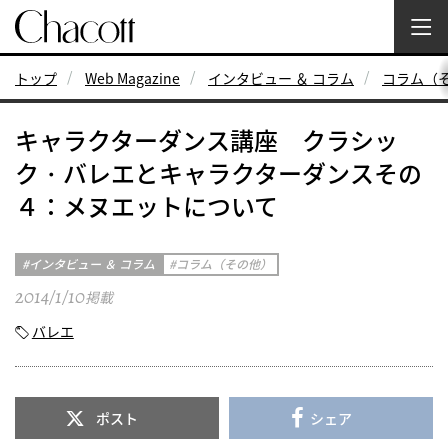
トップ
Web Magazine
インタビュー ＆ コラム
コラム（
キャラクターダンス講座 クラシッ
ク・バレエとキャラクターダンスその
４：メヌエットについて
インタビュー ＆ コラム
コラム（その他）
2014/1/10
掲載
バレエ
ポスト
シェア