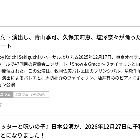
振付・演出し、青山季可、久保茉莉恵、塩澤奈々が踊っ
サート
 by Koichi Sekiguchiリハーサルより去る2025年12月17日、東京オペラ
ールで47回目の育藝会コンサート「Snow & Grace ～ヴァイオリンと
が開催された。この公演は、牧阿佐美バレヱ団のプリンシパル、清瀧千
・演出によるバレエと、周防亮介のヴァイオリン、酒井有彩のピアノに
ョン公演
 コラム
#コラム（その他）
載
ッターと呪いの子』日本公演が、2026年12月27日に千
ことになりました！