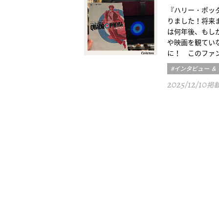
『ハリー・ポッタ
りました！将来
は何年後、もし
や映画を観てい
に！ このファ
#インタビュー ＆
2025/12/10
掲