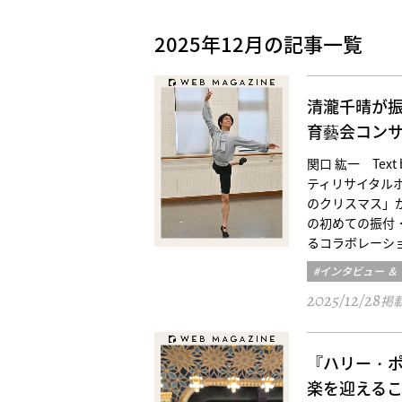
2025年12月の記事一覧
清瀧千晴が
育藝会コン
関口 紘一 Text
ティリサイタルホ
のクリスマス」
の初めての振付
るコラボレーシ
#インタビュー ＆
2025/12/28
掲
『ハリー・ポ
楽を迎える