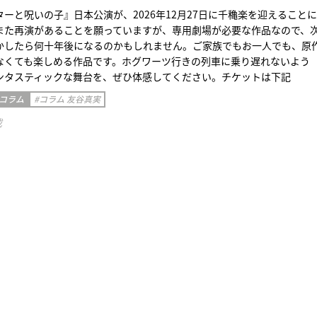
ーと呪いの子』日本公演が、2026年12月27日に千穐楽を迎えること
また再演があることを願っていますが、専用劇場が必要な作品なので、
かしたら何十年後になるのかもしれません。ご家族でもお一人でも、原
なくても楽しめる作品です。ホグワーツ行きの列車に乗り遅れないよう
ンタスティックな舞台を、ぜひ体感してください。チケットは下記
 コラム
#コラム 友谷真実
載